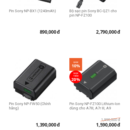
Pin Sony NP-BX1 (1240mAh)
Bộ sạc pin Sony BC-QZ1 cho
pin NP-FZ100
890,000
đ
2,790,000
đ
GIẢM
10%
GIẢM
THÊM
20%
Pin Sony NP-FW50 (Chính
Pin Sony NP-FZ100 Lithium-Ion
hãng)
dùng cho A7III, A7r III, A9
1,990,000
đ
1,390,000
đ
1,590,000
đ