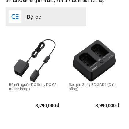
ưu đãi và chương trình khuyến mãi khác nhau từ Zshop.

Bộ lọc
Bộ nối nguồn DC Sony DC-C2
Sạc pin Sony BC-SAD1 (Chính
(Chính hãng)
hãng)
3,790,000
đ
3,990,000
đ