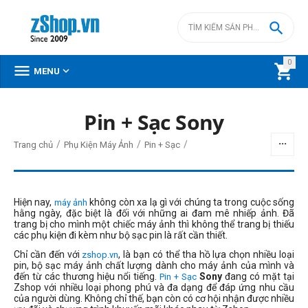

0



MENU
Pin + Sạc Sony
BỘ LỌC
/
/
/
Trang chủ
Phụ Kiện Máy Ảnh
Pin + Sạc
Giá
đ
–
đ
Hiện nay,
không còn xa lạ gì với chúng ta trong cuộc sống
máy ảnh
hằng ngày, đặc biệt là đối với những ai đam mê nhiếp ảnh. Đã
trang bị cho mình một chiếc máy ảnh thì không thể trang bị thiếu
các phụ kiện đi kèm như bộ sạc pin là rất cần thiết.
890000
đ
9990000
đ
Chỉ cần đến với
, là bạn có thể tha hồ lựa chọn nhiều loại
zshop.vn
pin, bộ sạc máy ảnh chất lượng dành cho máy ảnh của mình và
đến từ các thương hiệu nổi tiếng.
Sony
đang có mặt tại
Pin + Sạc
Zshop với nhiều loại phong phú và đa dạng để đáp ứng nhu cầu
của người dùng. Không chỉ thế, bạn còn có cơ hội nhận được nhiều