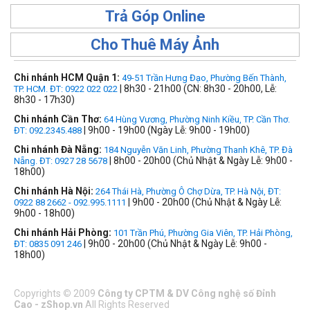
Trả Góp Online
Cho Thuê Máy Ảnh
Chi nhánh HCM Quận 1:
49-51 Trần Hưng Đạo, Phường Bến Thành,
| 8h30 - 21h00 (CN: 8h30 - 20h00, Lễ:
TP. HCM. ĐT: 0922 022 022
8h30 - 17h30)
Chi nhánh Cần Thơ:
64 Hùng Vương, Phường Ninh Kiều, TP. Cần Thơ.
| 9h00 - 19h00 (Ngày Lễ: 9h00 - 19h00)
ĐT: 092.2345.488
Chi nhánh Đà Nẵng:
184 Nguyễn Văn Linh, Phường Thanh Khê, TP. Đà
| 8h00 - 20h00 (Chủ Nhật & Ngày Lễ: 9h00 -
Nẵng. ĐT: 0927 28 5678
18h00)
Chi nhánh Hà Nội:
264 Thái Hà, Phường Ô Chợ Dừa, TP. Hà Nội, ĐT:
| 9h00 - 20h00 (Chủ Nhật & Ngày Lễ:
0922 88 2662 - 092.995.1111
9h00 - 18h00)
Chi nhánh Hải Phòng:
101 Trần Phú, Phường Gia Viên, TP. Hải Phòng,
| 9h00 - 20h00 (Chủ Nhật & Ngày Lễ: 9h00 -
ĐT: 0835 091 246
18h00)
Copyrights
©
2009
Công ty CPTM & DV Công nghệ số Đỉnh
Cao - zShop.vn
All Rights Reserved