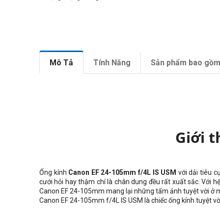
Mô Tả
Tính Năng
Sản phẩm bao gồ
Giới 
Ống kính
Canon EF 24-105mm f/4L IS USM
với dải tiêu 
cưới hỏi hay thậm chí là chân dung đều rất xuất sắc. Với h
Canon EF 24-105mm mang lại những tấm ảnh tuyệt vời ở mọi
Canon EF 24-105mm f/4L IS USM là chiếc ống kính tuyệt vời