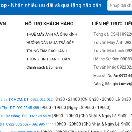
hop
- Nhận nhiều ưu đãi và quà tặng hấp dẫn
ấp của Canon. Vòng xoay và vỏ bọc được làm từ vật liệu cao cấp, bê
ng thời khả năng chống bụi và nước, thỏa mãn tối đa nhu cầu chụp tr
.VN
HỔ TRỢ KHÁCH HÀNG
LIÊN HỆ TRỰC TIẾ
Tổng đài CSKH
0922
THUÊ MÁY ẢNH VÀ ỐNG KÍNH
g học cấu tạo gồm 18 thấu kính, ghép thành 13 nhóm; trong đó có phần 
Tư vấn Máy Ảnh
092
HƯỚNG DẪN MUA TRẢ GÓP
goại vi. Ngoài ra, với lớp tráng phủ Super Spectra Coatings còn giúp k
Tư vấn Macbook
09
TRUNG TÂM BẢO HÀNH
ia tăng độ tương phản lên mức tối ưu.
Hỗ trợ Sự Kiện
0908
THÔNG TIN THANH TOÁN
ọn để phục vụ những DSLR khủng nhất của Canon. Đây là ống kính đa
Tư vấn khác
092202
Chính sách bảo hành
ặc biệt vào thời điểm hiện tại, ống kính này đang có mức giá rất tốt, rấ
Mua sỉ - Dự Án
0972 6
Góp ý, Báo giá
Lamvt
| 8h30 - 21h00 (CN: 8h30 - 20h00, Lễ: 8h30
ành, TP. HCM. ĐT: 0922 022 022
| 9h00 - 19h00 (Ngày Lễ: 9h00 - 19h00)
n Thơ. ĐT: 092.2345.488
| 8h00 - 20h00 (Chủ Nhật & Ngày Lễ: 9h00 -
TP. Đà Nẵng. ĐT: 0927 28 5678
| 9h00 - 20h00 (Chủ Nhật & Ngày Lễ: 9h00 
 ĐT: 0922 88 2662 - 092.995.1111