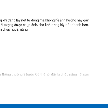
ng khi đang lấy nét tự động mà không hề ảnh hưởng hay gây
đối tượng được chụp ảnh; cho khả năng lấy nét nhanh hơn,
hi chụp ngoài nắng.
 thông thường 3 bước. Có thể nói đây là chức năng hết sức
gần như im lặng hoàn toàn. Với Mô-men xoắn giữ nhạy bén
rung tâm đến các cạnh và các góc. Đây là điểm hết sức quan