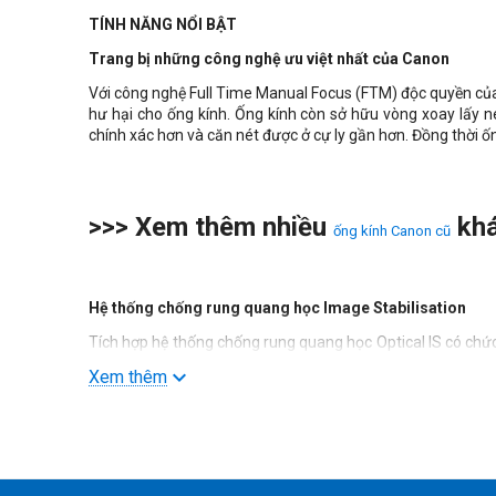
TÍNH NĂNG NỔI BẬT
Trang bị những công nghệ ưu việt nhất của Canon
Với công nghệ Full Time Manual Focus (FTM) độc quyền của
hư hại cho ống kính. Ống kính còn sở hữu vòng xoay lấy 
chính xác hơn và căn nét được ở cự ly gần hơn. Đồng thời ốn
>>> Xem thêm nhiều
kh
ống kính Canon cũ
Hệ thống chống rung quang học Image Stabilisation
Tích hợp hệ thống chống rung quang học Optical IS có chứ
quan trọng giúp ảnh không bị mất nét, đặc biệt khi chụp c
Xem thêm
Lấy nét êm ái với mô-tơ siêu âm USM
Ống kính sở hữu công nghệ lấy nét siêu thanh USM cho p
đảm bảo đạt đến mức lấy nét chính xác tuyệt đối. Do đó ốn
trọng giúp hình ảnh chụp được luôn đạt được độ hoàn hảo t