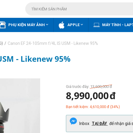


PHỤ KIỆN MÁY ẢNH
APPLE
MÁY TÍNH - LAP
/
Canon EF 24-105mm f/4L IS USM - Likenew 95%
ũ)
USM - Likenew 95%
Giá trước đây:
13,600,000
đ
8,990,000
đ
Bạn tiết kiệm:
4,610,000
đ
(
34
%)
Inbox
TẠI ĐÂY
để nhận giá s