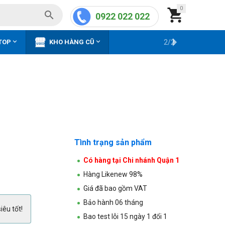
0


0922 022 022


TOP
KHO HÀNG CŨ
2/2
Tình trạng sản phẩm
Có hàng tại Chi nhánh Quận 1
Hàng Likenew 98%
Giá đã bao gồm VAT
Bảo hành 06 tháng
iêu tốt!
Bao test lỗi 15 ngày 1 đổi 1