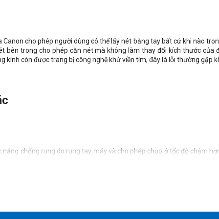
 Canon cho phép người dùng có thể lấy nét bằng tay bất cứ khi nào tro
nét bên trong cho phép căn nét mà không làm thay đổi kích thước của 
g kính còn được trang bị công nghệ khử viền tím, đây là lỗi thường gặp k
ác
c năng chống rung do rung tay máy và cho phép chụp ở tốc độ chậm hơn
ận cảnh và người dùng thường xuyên thay đổi góc chụp.
hép Canon EF 24-105mm f/4L IS USM lấy nét thật nhanh, thật êm và 
g kính đảm bảo hình ảnh luôn chi tiết ở mọi khẩu độ và sắc nét nét từ t
ối đa.