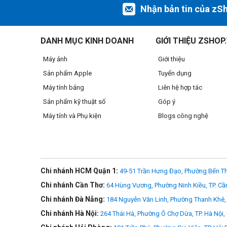
Thiết kế cao cấp của "L" series
Nhận bản tin của zS
Canon EF 24-105mm f/4L IS USM thuộc dòng ống kính cao c
quanh mềm, tạo cảm giác chắc chắn khi cầm trên tay. Đồ
DANH MỤC KINH DOANH
GIỚI THIỆU ZSHOP
nghiệp.
Thấu kính chất lượng cao
Máy ảnh
Giới thiệu
Ống kính Canon EF 24-105mm f/4L IS USM có hệ thống quan
Sản phẩm Apple
Tuyển dụng
UD), có tác dụng ức chế quang sai và điều chỉnh ánh sáng n
Máy tính bảng
Liên hệ hợp tác
thiểu sự sai khác giữa độ nét tâm và độ nét rìa cũng như g
Sản phẩm kỹ thuật số
Góp ý
Ống kính
Canon EF 24-105mm F/4L IS USM
được lựa ch
Máy tính và Phụ kiện
Blogs công nghệ
lượng hình ảnh sắc nét trên toàn dải tiêu cự và khẩu độ. Đ
cao cấp của Canon.
>>> Xem thêm nhiều
khác
ống kính cũ
Chi nhánh HCM Quận 1:
49-51 Trần Hưng Đạo, Phường Bến Th
Chi nhánh Cần Thơ:
64 Hùng Vương, Phường Ninh Kiều, TP. Cầ
Chi nhánh Đà Nẵng:
184 Nguyễn Văn Linh, Phường Thanh Khê, 
Chi nhánh Hà Nội:
264 Thái Hà, Phường Ô Chợ Dừa, TP. Hà Nội,