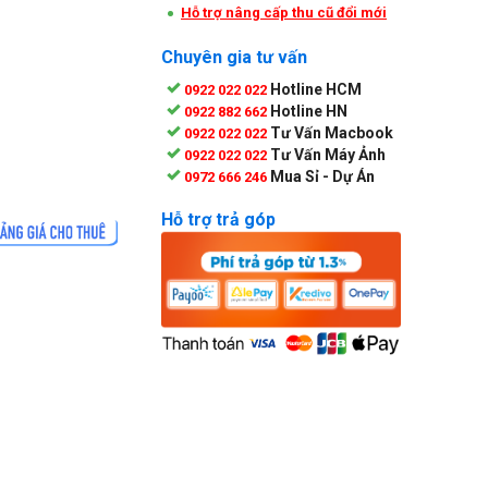
Hỗ trợ nâng cấp thu cũ đổi mới
Chuyên gia tư vấn
Hotline HCM
0922 022 022
Hotline HN
0922 882 662
Tư Vấn Macbook
0922 022 022
Tư Vấn Máy Ảnh
0922 022 022
Mua Sỉ - Dự Án
0972 666 246
Hỗ trợ trả góp