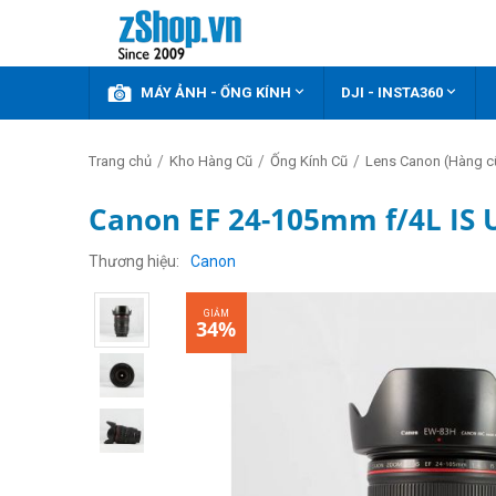



KHUYẾN MÃI
MÁY ẢNH - ỐNG KÍNH
DJI - INSTA360
/
/
/
Trang chủ
Kho Hàng Cũ
Ống Kính Cũ
Lens Canon (Hàng c
Canon EF 24-105mm f/4L IS 
GIẢM
34%
Thương hiệu
Canon