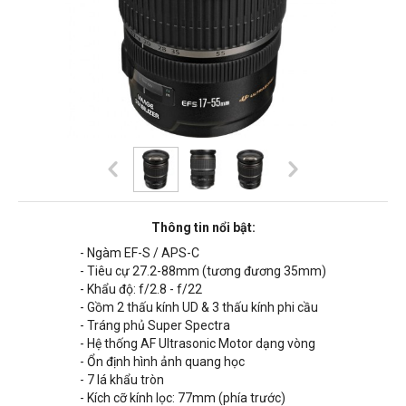
Thông tin nổi bật:
- Ngàm EF-S / APS-C
- Tiêu cự 27.2-88mm (tương đương 35mm)
- Khẩu độ: f/2.8 - f/22
- Gồm 2 thấu kính UD & 3 thấu kính phi cầu
- Tráng phủ Super Spectra
- Hệ thống AF Ultrasonic Motor dạng vòng
- Ổn định hình ảnh quang học
- 7 lá khẩu tròn
- Kích cỡ kính lọc: 7
7
mm (phía trước)