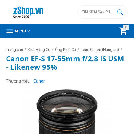

0



MENU
/
/
/
/
Trang chủ
Kho Hàng Cũ
Ống Kính Cũ
Lens Canon (Hàng cũ)
Canon EF-S 17-55mm f/2.8 IS USM
- Likenew 95%
Thương hiệu
Canon