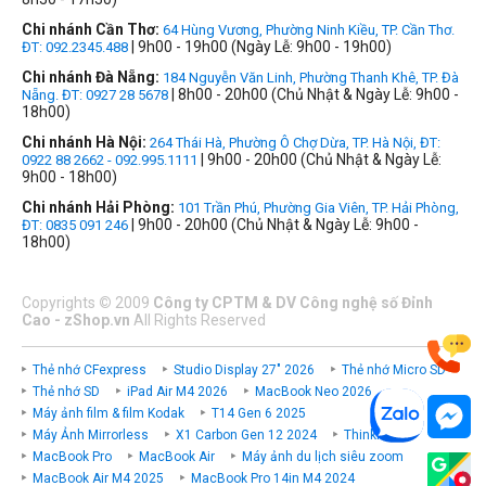
Chi nhánh Cần Thơ:
64 Hùng Vương, Phường Ninh Kiều, TP. Cần Thơ.
| 9h00 - 19h00 (Ngày Lễ: 9h00 - 19h00)
ĐT: 092.2345.488
Chi nhánh Đà Nẵng:
184 Nguyễn Văn Linh, Phường Thanh Khê, TP. Đà
| 8h00 - 20h00 (Chủ Nhật & Ngày Lễ: 9h00 -
Nẵng. ĐT: 0927 28 5678
18h00)
Chi nhánh Hà Nội:
264 Thái Hà, Phường Ô Chợ Dừa, TP. Hà Nội, ĐT:
| 9h00 - 20h00 (Chủ Nhật & Ngày Lễ:
0922 88 2662 - 092.995.1111
9h00 - 18h00)
Chi nhánh Hải Phòng:
101 Trần Phú, Phường Gia Viên, TP. Hải Phòng,
| 9h00 - 20h00 (Chủ Nhật & Ngày Lễ: 9h00 -
ĐT: 0835 091 246
18h00)
Copyrights
©
2009
Công ty CPTM & DV Công nghệ số Đỉnh
Cao - zShop.vn
All Rights Reserved
Thẻ nhớ CFexpress
Studio Display 27" 2026
Thẻ nhớ Micro SD
Thẻ nhớ SD
iPad Air M4 2026
MacBook Neo 2026
Máy ảnh film & film Kodak
T14 Gen 6 2025
Máy Ảnh Mirrorless
X1 Carbon Gen 12 2024
ThinkPad P
MacBook Pro
MacBook Air
Máy ảnh du lịch siêu zoom
MacBook Air M4 2025
MacBook Pro 14in M4 2024