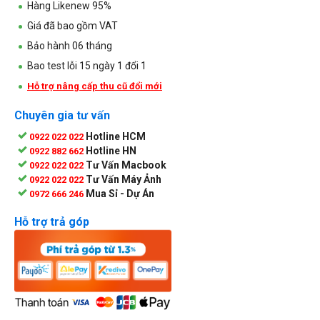
Hàng Likenew 95%
Giá đã bao gồm VAT
Bảo hành 06 tháng
Bao test lỗi 15 ngày 1 đổi 1
Hỗ trợ nâng cấp thu cũ đổi mới
Chuyên gia tư vấn
Hotline HCM
0922 022 022
Hotline HN
0922 882 662
Tư Vấn Macbook
0922 022 022
Tư Vấn Máy Ảnh
0922 022 022
Mua Sỉ - Dự Án
0972 666 246
Hỗ trợ trả góp