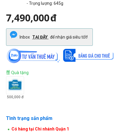
- Trọng lượng: 645g
7,490,000
đ
Inbox
TẠI ĐÂY
để nhận giá siêu tốt!
Quà tặng
500,000
đ
Tình trạng sản phẩm
Có hàng tại Chi nhánh Quận 1