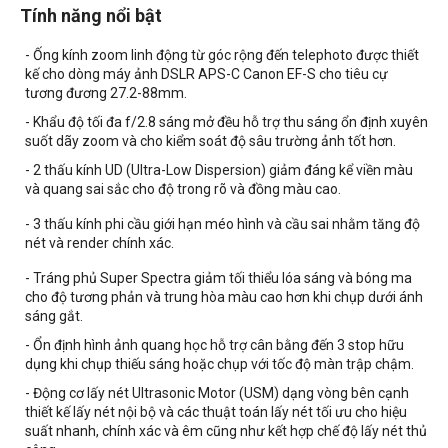
Tính năng nổi bật
- Ống kính zoom linh động từ góc rộng đến telephoto được thiết
kế cho dòng máy ảnh DSLR APS-C Canon EF-S cho tiêu cự
tương đương 27.2-88mm.
- Khẩu độ tối đa f/2.8 sáng mở đều hỗ trợ thu sáng ổn định xuyên
suốt dãy zoom và cho kiểm soát độ sâu trường ảnh tốt hơn.
- 2 thấu kính UD (Ultra-Low Dispersion) giảm đáng kể viền màu
và quang sai sắc cho độ trong rõ và đồng màu cao.
- 3 thấu kính phi cầu giới hạn méo hình và cầu sai nhằm tăng độ
nét và render chính xác.
- Tráng phủ Super Spectra giảm tối thiểu lóa sáng và bóng ma
cho độ tương phản và trung hòa màu cao hơn khi chụp dưới ánh
sáng gắt.
- Ổn định hình ảnh quang học hỗ trợ cân bằng đến 3 stop hữu
dụng khi chụp thiếu sáng hoặc chụp với tốc độ màn trập chậm.
- Động cơ lấy nét Ultrasonic Motor (USM) dạng vòng bên cạnh
thiết kế lấy nét nội bộ và các thuật toán lấy nét tối ưu cho hiệu
suất nhanh, chính xác và êm cũng như kết hợp chế độ lấy nét thủ