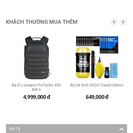
KHÁCH THƯỜNG MUA THÊM


G
2
Ba lô Lowepro ProTactic 450
Bộ Vệ Sinh VSGO Travel Edition
T
AW II
4,999,000
đ
649,000
đ
Mô Tả