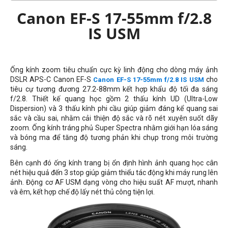
Canon EF-S 17-55mm f/2.8
IS USM
Ống kính zoom tiêu chuẩn cực kỳ linh động cho dòng máy ảnh
DSLR APS-C Canon EF-S
cho
Canon EF-S 17-55mm f/2.8 IS USM
tiêu cự tương đương 27.2-88mm kết hợp khẩu độ tối đa sáng
f/2.8. Thiết kế quang học gồm 2 thấu kính UD (Ultra-Low
Dispersion) và 3 thấu kính phi cầu giúp giảm đáng kể quang sai
sắc và cầu sai, nhằm cải thiện độ sắc và rõ nét xuyên suốt dãy
zoom. Ống kính tráng phủ Super Spectra nhằm giới hạn lóa sáng
và bóng ma để tăng độ tương phản khi chụp trong môi trường
sáng.
Bên cạnh đó ống kính trang bị ổn định hình ảnh quang học cân
nét hiệu quả đến 3 stop giúp giảm thiểu tác động khi máy rung lên
ảnh. Động cơ AF USM dạng vòng cho hiệu suất AF mượt, nhanh
và êm, kết hợp chế độ lấy nét thủ công tiện lợi.