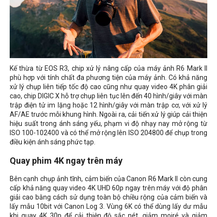
Kế thừa từ EOS R3, chip xử lý nâng cấp của máy ảnh R6 Mark II
phù hợp với tính chất đa phương tiện của máy ảnh. Có khả năng
xử lý chụp liên tiếp tốc độ cao cũng như quay video 4K phân giải
cao, chip DIGIC X hỗ trợ chụp liên tục lên đến 40 hình/giây với màn
trập điện tử im lặng hoặc 12 hình/giây với màn trập cơ, với xử lý
AF/AE trước mỗi khung hình. Ngoài ra, cải tiến xử lý giúp cải thiện
hiệu suất trong ánh sáng yếu, phạm vi độ nhạy nay mở rộng từ
ISO 100-102400 và có thể mở rộng lên ISO 204800 để chụp trong
điều kiện ánh sáng phức tạp.
Quay phim 4K ngay trên máy
Bên cạnh chụp ảnh tĩnh, cảm biến của Canon R6 Mark II còn cung
cấp khả năng quay video 4K UHD 60p ngay trên máy với độ phân
giải cao bằng cách sử dụng toàn bộ chiều rộng của cảm biến và
lấy mẫu 10bit với Canon Log 3. Vùng 6K có thể dùng lấy dư mẫu
khi quay 4K 30p để cải thiện độ sắc nét, giảm moiré và giảm