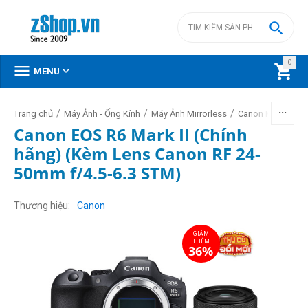

0



MENU
/
/
/
Trang chủ
Máy Ảnh - Ống Kính
Máy Ảnh Mirrorless
Canon Mirrorless
Canon EOS R6 Mark II (Chính
hãng) (Kèm Lens Canon RF 24-
50mm f/4.5-6.3 STM)
GIẢM
THÊM
36%
Thương hiệu
Canon