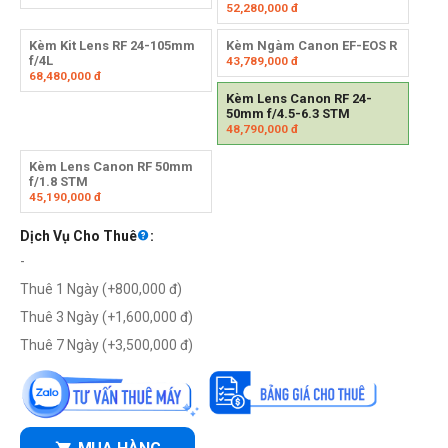
52,280,000
đ
Kèm Kit Lens RF 24-105mm
Kèm Ngàm Canon EF-EOS R
f/4L
43,789,000
đ
68,480,000
đ
Kèm Lens Canon RF 24-
50mm f/4.5-6.3 STM
48,790,000
đ
Kèm Lens Canon RF 50mm
f/1.8 STM
45,190,000
đ
Dịch Vụ Cho Thuê
:
-
Thuê 1 Ngày (+
800,000
đ
)
Thuê 3 Ngày (+
1,600,000
đ
)
Thuê 7 Ngày (+
3,500,000
đ
)