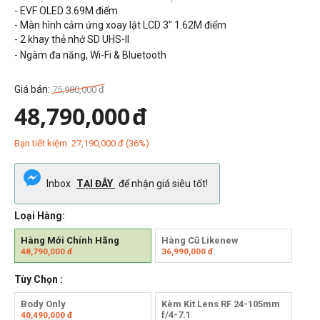
- EVF OLED 3.69M điểm
- Màn hình cảm ứng xoay lật LCD 3" 1.62M điểm
- 2 khay thẻ nhớ SD UHS-II
- Ngàm đa năng, Wi-Fi & Bluetooth
Giá bán:
75,980,000
đ
48,790,000
đ
Bạn tiết kiệm:
27,190,000
đ
(
36
%)
Inbox
TẠI ĐÂY
để nhận giá siêu tốt!
Loại Hàng:
Hàng Mới Chính Hãng
Hàng Cũ Likenew
48,790,000
đ
36,990,000
đ
Tùy Chọn :
Body Only
Kèm Kit Lens RF 24-105mm
f/4-7.1
40,490,000
đ