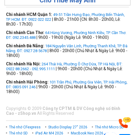
Cho Thuê Máy Ảnh
Chi nhánh HCM Quận 1:
49-51 Trần Hưng Đạo, Phường Bến Thành,
| 8h30 - 21h00 (CN: 8h30 - 20h00, Lễ:
TP. HCM. ĐT: 0922 022 022
8h30 - 17h30)
Chi nhánh Cần Thơ:
64 Hùng Vương, Phường Ninh Kiều, TP. Cần Thơ.
| 9h00 - 19h00 (Ngày Lễ: 9h00 - 19h00)
ĐT: 092.2345.488
Chi nhánh Đà Nẵng:
184 Nguyễn Văn Linh, Phường Thanh Khê, TP. Đà
| 8h00 - 20h00 (Chủ Nhật & Ngày Lễ: 9h00 -
Nẵng. ĐT: 0927 28 5678
18h00)
Chi nhánh Hà Nội:
264 Thái Hà, Phường Ô Chợ Dừa, TP. Hà Nội, ĐT:
| 9h00 - 20h00 (Chủ Nhật & Ngày Lễ:
0922 88 2662 - 092.995.1111
9h00 - 18h00)
Chi nhánh Hải Phòng:
101 Trần Phú, Phường Gia Viên, TP. Hải Phòng,
| 9h00 - 20h00 (Chủ Nhật & Ngày Lễ: 9h00 -
ĐT: 0835 091 246
18h00)
Copyrights
©
2009
Công ty CPTM & DV Công nghệ số Đỉnh
Cao - zShop.vn
All Rights Reserved
Thẻ nhớ CFexpress
Studio Display 27" 2026
Thẻ nhớ Micro SD
Thẻ nhớ SD
iPad Air M4 2026
MacBook Neo 2026