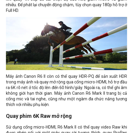
nhiễu. Để phát lại chuyển động chậm, tùy chọn quay 180p hỗ trợ ở
Full HD.
Máy ảnh Canon R6 II còn có thể quay HDR-PQ để sản xuất HDR
trong máy ảnh và quay mở rộng qua cổng micro-HDMI, hỗ trợ đầu
ra 6K rõ nét ở tốc độ lên đến 60 hình/giây. Ngoài ra, có thể ghi âm
không giới hạn thời gian. Máy ảnh Canon R6 Mark II trang bị cả
cổng mic và tai nghe, cũng như một ngàm đa chức năng tương
thích với nhiều phụ kiện.
Quay phim 6K Raw mở rộng
Sử dụng cổng micro-HDMI, R6 Mark II có thể quay video Raw khi
được ghép nối với một máy quay rời tương thích, quay ProRes