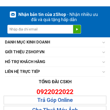
Nhận bản tin của zShop
- Nhận nhiều ưu
đãi và quà tặng hấp dẫn
DANH MỤC KINH DOANH
GIỚI THIỆU ZSHOP.VN
HỔ TRỢ KHÁCH HÀNG
LIÊN HỆ TRỰC TIẾP
TỔNG ĐÀI CSKH
0922022022
Trả Góp Online