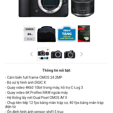
Thông tin nổi bật:
- Cảm biến full frame
CMOS 24.2MP
- Bộ xử lý hình ảnh
DIGIC X
- Quay video 4K60 10bit trong máy, hỗ trợ C-Log 3
- Quay video 6K ProRes RAW ngoài máy
- Hệ thống lấy nét Dual Pixel CMOS AF II
- Chụp liên tiếp 12 fps bằng màn trập cơ, 40 fps bằng màn trập
điện tử
- Ổn định hình ảnh sensor-shift 5 trục