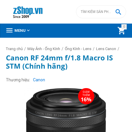

0



MENU
/
/
/
/
Trang chủ
Máy Ảnh - Ống Kính
Ống Kính - Lens
Lens Canon
Canon RF 24mm f/1.8 Macro IS
STM (Chính hãng)
GIẢM
THÊM
16%
Thương hiệu
Canon