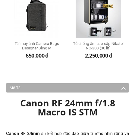
ze
Túi máy ảnh Camera Bags
Tủ chống ẩm cao cấp Nikatei
Designer Sling M
NC-30S (30 lít)
650,000
đ
2,250,000
đ
Mô Tả
Canon RF 24mm f/1.8
Macro IS STM
Canon RF 24mm
sự kết hợp độc đáo giữa trường nhìn rộng và