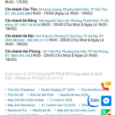
8h30 - 17h30)
Chi nhánh Cần Thơ:
64 Hùng Vương, Phường Ninh Kiều, TP. Cần Thơ.
| 9h00 - 19h00 (Ngày Lễ: 9h00 - 19h00)
ĐT: 092.2345.488
Chi nhánh Đà Nẵng:
184 Nguyễn Văn Linh, Phường Thanh Khê, TP. Đà
| 8h00 - 20h00 (Chủ Nhật & Ngày Lễ: 9h00 -
Nẵng. ĐT: 0927 28 5678
18h00)
Chi nhánh Hà Nội:
264 Thái Hà, Phường Ô Chợ Dừa, TP. Hà Nội, ĐT:
| 9h00 - 20h00 (Chủ Nhật & Ngày Lễ:
0922 88 2662 - 092.995.1111
9h00 - 18h00)
Chi nhánh Hải Phòng:
101 Trần Phú, Phường Gia Viên, TP. Hải Phòng,
| 9h00 - 20h00 (Chủ Nhật & Ngày Lễ: 9h00 -
ĐT: 0835 091 246
18h00)
Copyrights
©
2009
Công ty CPTM & DV Công nghệ số Đỉnh
Cao - zShop.vn
All Rights Reserved
Thẻ nhớ CFexpress
Studio Display 27" 2026
Thẻ nhớ Micro SD
Thẻ nhớ SD
iPad Air M4 2026
MacBook Neo 2026
Máy ảnh film & film Kodak
T14 Gen 6 2025
Máy Ảnh Mirrorless
X1 Carbon Gen 12 2024
ThinkPad P
MacBook Pro
MacBook Air
Máy ảnh du lịch siêu zoom