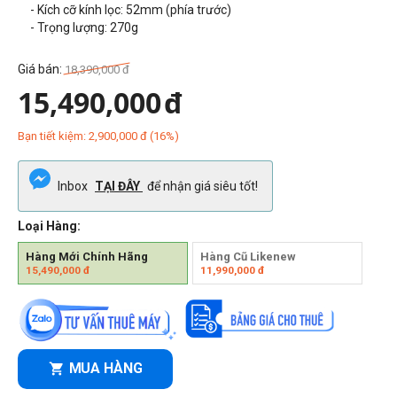
- Kích cỡ kính lọc: 52mm (phía trước)
- Trọng lượng: 270g
Giá bán:
18,390,000
đ
15,490,000
đ
Bạn tiết kiệm:
2,900,000
đ
(
16
%)
Inbox
TẠI ĐÂY
để nhận giá siêu tốt!
Loại Hàng:
Hàng Mới Chính Hãng
Hàng Cũ Likenew
15,490,000
đ
11,990,000
đ
MUA HÀNG