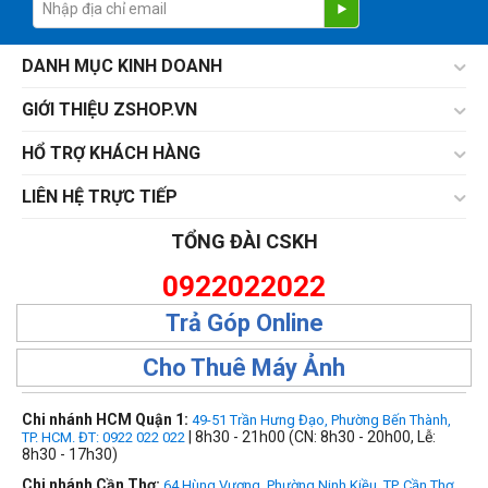
DANH MỤC KINH DOANH
GIỚI THIỆU ZSHOP.VN
HỔ TRỢ KHÁCH HÀNG
LIÊN HỆ TRỰC TIẾP
TỔNG ĐÀI CSKH
0922022022
Trả Góp Online
Cho Thuê Máy Ảnh
Chi nhánh HCM Quận 1:
49-51 Trần Hưng Đạo, Phường Bến Thành,
| 8h30 - 21h00 (CN: 8h30 - 20h00, Lễ:
TP. HCM. ĐT: 0922 022 022
8h30 - 17h30)
Chi nhánh Cần Thơ:
64 Hùng Vương, Phường Ninh Kiều, TP. Cần Thơ.