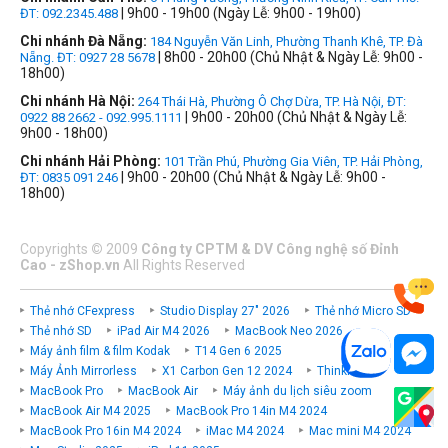
| 9h00 - 19h00 (Ngày Lễ: 9h00 - 19h00)
ĐT: 092.2345.488
Chi nhánh Đà Nẵng:
184 Nguyễn Văn Linh, Phường Thanh Khê, TP. Đà
| 8h00 - 20h00 (Chủ Nhật & Ngày Lễ: 9h00 -
Nẵng. ĐT: 0927 28 5678
18h00)
Chi nhánh Hà Nội:
264 Thái Hà, Phường Ô Chợ Dừa, TP. Hà Nội, ĐT:
| 9h00 - 20h00 (Chủ Nhật & Ngày Lễ:
0922 88 2662 - 092.995.1111
9h00 - 18h00)
Chi nhánh Hải Phòng:
101 Trần Phú, Phường Gia Viên, TP. Hải Phòng,
| 9h00 - 20h00 (Chủ Nhật & Ngày Lễ: 9h00 -
ĐT: 0835 091 246
18h00)
Copyrights
©
2009
Công ty CPTM & DV Công nghệ số Đỉnh
Cao - zShop.vn
All Rights Reserved
Thẻ nhớ CFexpress
Studio Display 27" 2026
Thẻ nhớ Micro SD
Thẻ nhớ SD
iPad Air M4 2026
MacBook Neo 2026
Máy ảnh film & film Kodak
T14 Gen 6 2025
Máy Ảnh Mirrorless
X1 Carbon Gen 12 2024
ThinkPad P
MacBook Pro
MacBook Air
Máy ảnh du lịch siêu zoom
MacBook Air M4 2025
MacBook Pro 14in M4 2024
MacBook Pro 16in M4 2024
iMac M4 2024
Mac mini M4 2024