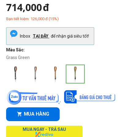
714,000
đ
Bạn tiết kiệm:
126,000
đ
(
15
%)
Inbox
TẠI ĐÂY
để nhận giá siêu tốt!
Màu Sắc:
Grass Green
MUA HÀNG
MUA NGAY - TRẢ SAU