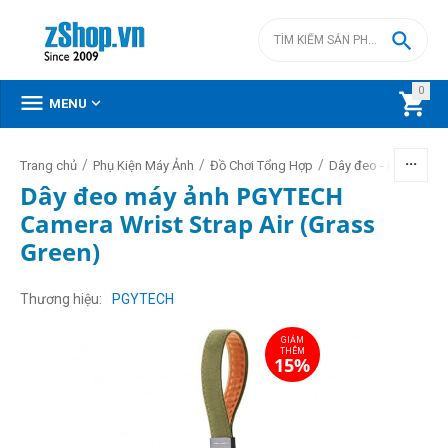

0



MENU
/
/
/
Trang chủ
Phụ Kiện Máy Ảnh
Đồ Chơi Tổng Hợp
Dây đeo - Handtrap
Dây đeo máy ảnh PGYTECH
Camera Wrist Strap Air (Grass
Green)
GIẢM
THÊM
15%
Thương hiệu
PGYTECH