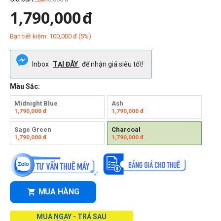
1,790,000
đ
Bạn tiết kiệm:
100,000
đ
(
5
%)
Inbox
TẠI ĐÂY
để nhận giá siêu tốt!
Màu Sắc:
Midnight Blue
Ash
1,790,000
đ
1,790,000
đ
Sage Green
Charcoal
1,790,000
đ
1,790,000
đ
MUA HÀNG
MUA NGAY - TRẢ SAU