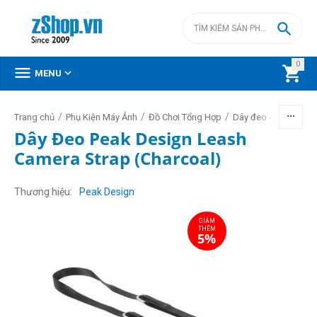

0



MENU
/
/
/
Trang chủ
Phụ Kiện Máy Ảnh
Đồ Chơi Tổng Hợp
Dây đeo - Handtrap
Dây Đeo Peak Design Leash
Camera Strap (Charcoal)
GIẢM
THÊM
5%
Thương hiệu
Peak Design