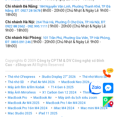
Chi nhánh Đà Nẵng:
184 Nguyễn Văn Linh, Phường Thanh Khê, TP. Đà
| 8h00 - 20h00 (Chủ Nhật & Ngày Lễ: 9h00 -
Nẵng. ĐT: 0927 28 5678
18h00)
Chi nhánh Hà Nội:
264 Thái Hà, Phường Ô Chợ Dừa, TP. Hà Nội, ĐT:
| 9h00 - 20h00 (Chủ Nhật & Ngày Lễ:
0922 88 2662 - 092.995.1111
9h00 - 18h00)
Chi nhánh Hải Phòng:
101 Trần Phú, Phường Gia Viên, TP. Hải Phòng,
| 9h00 - 20h00 (Chủ Nhật & Ngày Lễ: 9h00 -
ĐT: 0835 091 246
18h00)
Copyrights
©
2009
Công ty CPTM & DV Công nghệ số Đỉnh
Cao - zShop.vn
All Rights Reserved
Thẻ nhớ CFexpress
Studio Display 27" 2026
Thẻ nhớ Micro SD
Thẻ nhớ SD
iPad Air M4 2026
MacBook Neo 2026
Máy ảnh film & film Kodak
T14 Gen 6 2025
Máy Ảnh Mirrorless
X1 Carbon Gen 12 2024
ThinkPad P
MacBook Pro
MacBook Air
Máy ảnh du lịch siêu zoom
MacBook Air M4 2025
MacBook Pro 14in M4 2024
MacBook Pro 16in M4 2024
iMac M4 2024
Mac mini M4 2024
Mac Studio 2025
iPad 11 2025