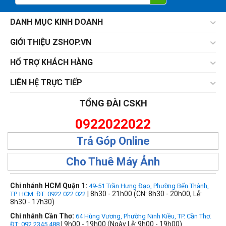
DANH MỤC KINH DOANH
GIỚI THIỆU ZSHOP.VN
HỔ TRỢ KHÁCH HÀNG
LIÊN HỆ TRỰC TIẾP
TỔNG ĐÀI CSKH
0922022022
Trả Góp Online
Cho Thuê Máy Ảnh
Chi nhánh HCM Quận 1:
49-51 Trần Hưng Đạo, Phường Bến Thành,
| 8h30 - 21h00 (CN: 8h30 - 20h00, Lễ:
TP. HCM. ĐT: 0922 022 022
8h30 - 17h30)
Chi nhánh Cần Thơ:
64 Hùng Vương, Phường Ninh Kiều, TP. Cần Thơ.
| 9h00 - 19h00 (Ngày Lễ: 9h00 - 19h00)
ĐT: 092.2345.488