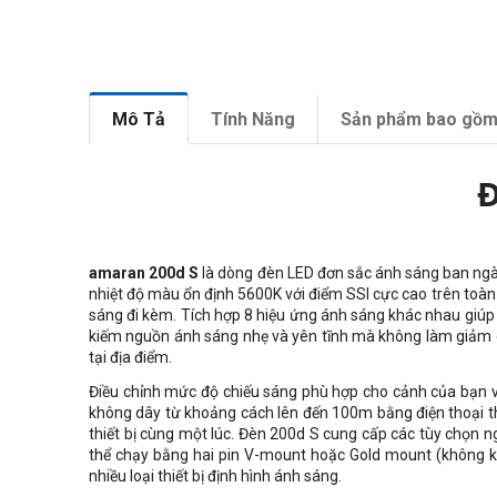
Mô Tả
Tính Năng
Sản phẩm bao gồ
Đ
amaran 200d S
là dòng đèn LED đơn sắc ánh sáng ban ngày
nhiệt độ màu ổn định 5600K với điểm SSI cực cao trên toàn 
sáng đi kèm. Tích hợp 8 hiệu ứng ánh sáng khác nhau giúp 
kiếm nguồn ánh sáng nhẹ và yên tĩnh mà không làm giảm chấ
tại địa điểm.
Điều chỉnh mức độ chiếu sáng phù hợp cho cảnh của bạn vớ
không dây từ khoảng cách lên đến 100m bằng điện thoại th
thiết bị cùng một lúc. Đèn 200d S cung cấp các tùy chọn 
thể chạy bằng hai pin V-mount hoặc Gold mount (không k
nhiều loại thiết bị định hình ánh sáng.