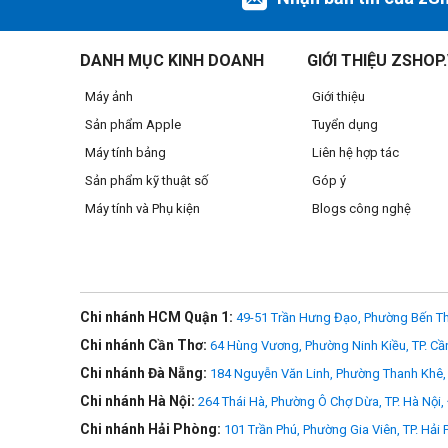
S-series đã cải thiện tính liên tục của quang phổ để đạt đ
96, TLCI 99, CQS 95 và TM-30 Rf 95/Rg 103 là sự đảm bảo ch
lượng quang phổ được cải thiện đáng kể của 200d S sẽ đảm
DANH MỤC KINH DOANH
GIỚI THIỆU ZSHOP
Máy ảnh
Giới thiệu
Sản phẩm Apple
Tuyển dụng
Máy tính bảng
Liên hệ hợp tác
Sản phẩm kỹ thuật số
Góp ý
Máy tính và Phụ kiện
Blogs công nghệ
Chi nhánh HCM Quận 1:
49-51 Trần Hưng Đạo, Phường Bến Th
Chi nhánh Cần Thơ:
64 Hùng Vương, Phường Ninh Kiều, TP. Cầ
Chi nhánh Đà Nẵng:
184 Nguyễn Văn Linh, Phường Thanh Khê, 
Chi nhánh Hà Nội:
264 Thái Hà, Phường Ô Chợ Dừa, TP. Hà Nội,
Chi nhánh Hải Phòng:
101 Trần Phú, Phường Gia Viên, TP. Hải