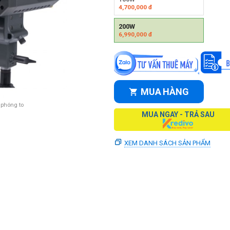
4,700,000
đ
200W
6,990,000
đ
MUA HÀNG
 phóng to
MUA NGAY - TRẢ SAU
XEM DANH SÁCH SẢN PHẨM