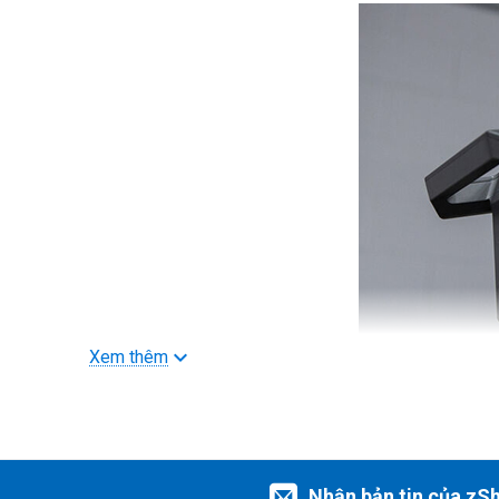
Xem thêm
Hệ thống độ trung thực màu sắc chi tiết
Nhận bản tin của zS