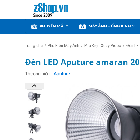


KHUYẾN MÃI
MÁY ẢNH - ỐNG KÍNH
/
/
/
Trang chủ
Phụ Kiện Máy Ảnh
Phụ Kiện Quay Video
Đèn LE
Đèn LED Aputure amaran 20
Thương hiệu
Aputure