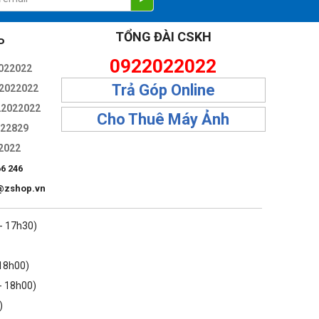
 SSI so với phiên bản tiền nhiệm. Xếp hạng ấn tượng của CRI
 cho các studio tại nhà hoặc thiết lập phát trực tiếp, chất
TỔNG ĐÀI CSKH
P
0922022022
022022
Trả Góp Online
2022022
22022022
Cho Thuê Máy Ảnh
322829
2022
66 246
@zshop.vn
 - 17h30)
 18h00)
- 18h00)
)