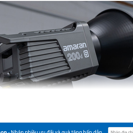
hop
- Nhận nhiều ưu đãi và quà tặng hấp dẫn