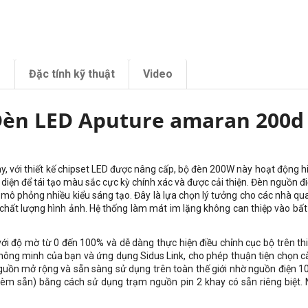
m
Đặc tính kỹ thuật
Video
èn LED Aputure amaran 200d
, với thiết kế chipset LED được nâng cấp, bộ đèn 200W này hoạt động h
diện để tái tạo màu sắc cực kỳ chính xác và được cải thiện. Đèn nguồn đi
mô phỏng nhiều kiểu sáng tạo. Đây là lựa chọn lý tưởng cho các nhà qu
t lượng hình ảnh. Hệ thống làm mát im lặng không can thiệp vào bất kỳ
i độ mờ từ 0 đến 100% và dễ dàng thực hiện điều chỉnh cục bộ trên thi
ông minh của bạn và ứng dụng Sidus Link, cho phép thuận tiện chọn cài 
nguồn mở rộng và sẵn sàng sử dụng trên toàn thế giới nhờ nguồn điện 
èm sẵn) bằng cách sử dụng trạm nguồn pin 2 khay có sẵn riêng biệt.