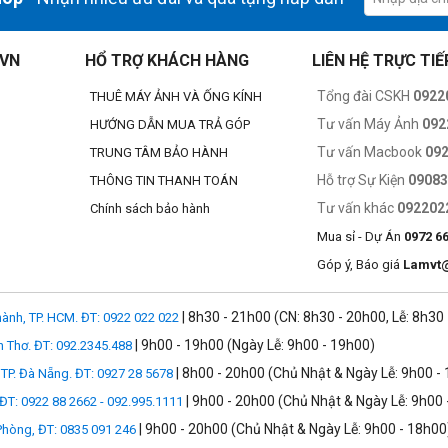
ược chất lượng màu nâng cao của SSI cực cao (D56) là 87, tăng 17,5% về
o bạn về độ chính xác cao trong việc tái tạo màu sắc mọi lúc. Thích hợp
 bảo tái tạo tông màu da chính xác cho video và ảnh của bạn.
.VN
HỔ TRỢ KHÁCH HÀNG
LIÊN HỆ TRỰC TIẾ
Tổng đài CSKH
0922
THUÊ MÁY ẢNH VÀ ỐNG KÍNH
Tư vấn Máy Ảnh
092
HƯỚNG DẪN MUA TRẢ GÓP
Tư vấn Macbook
09
TRUNG TÂM BẢO HÀNH
Hỗ trợ Sự Kiện
0908
THÔNG TIN THANH TOÁN
Tư vấn khác
092202
Chính sách bảo hành
Mua sỉ - Dự Án
0972 6
Góp ý, Báo giá
Lamvt
| 8h30 - 21h00 (CN: 8h30 - 20h00, Lễ: 8h30
ành, TP. HCM. ĐT: 0922 022 022
| 9h00 - 19h00 (Ngày Lễ: 9h00 - 19h00)
n Thơ. ĐT: 092.2345.488
| 8h00 - 20h00 (Chủ Nhật & Ngày Lễ: 9h00 -
TP. Đà Nẵng. ĐT: 0927 28 5678
| 9h00 - 20h00 (Chủ Nhật & Ngày Lễ: 9h00 
 ĐT: 0922 88 2662 - 092.995.1111
| 9h00 - 20h00 (Chủ Nhật & Ngày Lễ: 9h00 - 18h00
 Phòng, ĐT: 0835 091 246