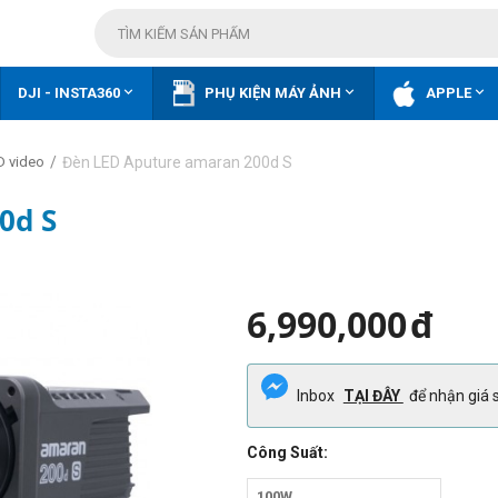



DJI - INSTA360
PHỤ KIỆN MÁY ẢNH
APPLE
/
Đèn LED Aputure amaran 200d S
D video
0d S
6,990,000
đ
Inbox
TẠI ĐÂY
để nhận giá s
Công Suất:
100W