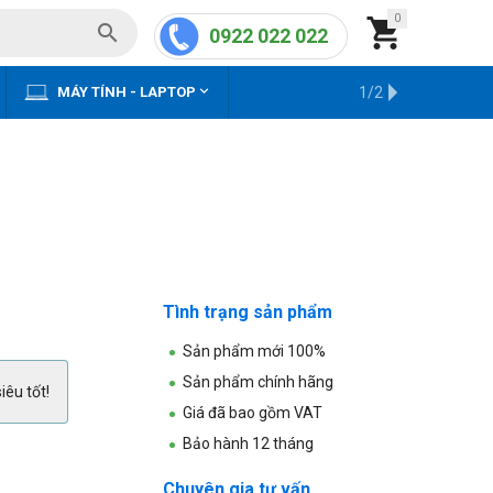
0


0922 022 022


MÁY TÍNH - LAPTOP
KHO HÀNG CŨ
1/2
Tình trạng sản phẩm
Sản phẩm mới 100%
Sản phẩm chính hãng
iêu tốt!
Giá đã bao gồm VAT
Bảo hành 12 tháng
Chuyên gia tư vấn