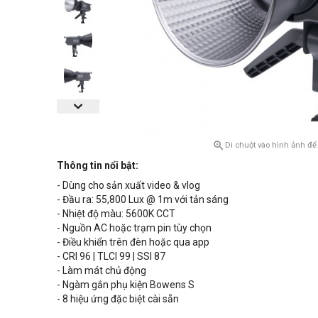

Di chuột vào hình ảnh để
Thông tin nổi bật:
- Dùng cho sản xuất video & vlog
- Đầu ra: 55,800 Lux @ 1m với tản sáng
- Nhiệt độ màu: 5600K CCT
- Nguồn AC hoặc trạm pin tùy chọn
- Điều khiển trên đèn hoặc qua app
- CRI 96 | TLCI 99 | SSI 87
- Làm mát chủ động
- Ngàm gắn phụ kiện Bowens S
- 8 hiệu ứng đặc biệt cài sẵn