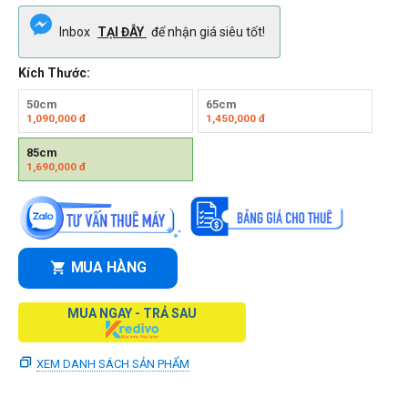
Inbox
TẠI ĐÂY
để nhận giá siêu tốt!
Kích Thước:
50cm
65cm
1,090,000
đ
1,450,000
đ
85cm
1,690,000
đ
MUA HÀNG
MUA NGAY - TRẢ SAU
XEM DANH SÁCH SẢN PHẨM