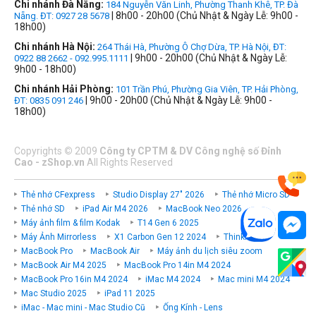
Chi nhánh Đà Nẵng:
184 Nguyễn Văn Linh, Phường Thanh Khê, TP. Đà
| 8h00 - 20h00 (Chủ Nhật & Ngày Lễ: 9h00 -
Nẵng. ĐT: 0927 28 5678
18h00)
Chi nhánh Hà Nội:
264 Thái Hà, Phường Ô Chợ Dừa, TP. Hà Nội, ĐT:
| 9h00 - 20h00 (Chủ Nhật & Ngày Lễ:
0922 88 2662 - 092.995.1111
9h00 - 18h00)
Chi nhánh Hải Phòng:
101 Trần Phú, Phường Gia Viên, TP. Hải Phòng,
| 9h00 - 20h00 (Chủ Nhật & Ngày Lễ: 9h00 -
ĐT: 0835 091 246
18h00)
Copyrights
©
2009
Công ty CPTM & DV Công nghệ số Đỉnh
Cao - zShop.vn
All Rights Reserved
Thẻ nhớ CFexpress
Studio Display 27" 2026
Thẻ nhớ Micro SD
Thẻ nhớ SD
iPad Air M4 2026
MacBook Neo 2026
Máy ảnh film & film Kodak
T14 Gen 6 2025
Máy Ảnh Mirrorless
X1 Carbon Gen 12 2024
ThinkPad P
MacBook Pro
MacBook Air
Máy ảnh du lịch siêu zoom
MacBook Air M4 2025
MacBook Pro 14in M4 2024
MacBook Pro 16in M4 2024
iMac M4 2024
Mac mini M4 2024
Mac Studio 2025
iPad 11 2025
iMac - Mac mini - Mac Studio Cũ
Ống Kính - Lens