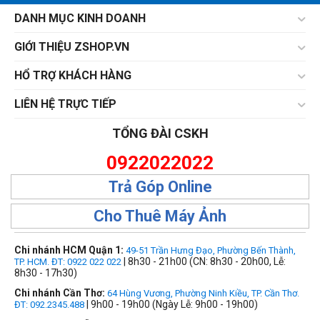
DANH MỤC KINH DOANH
GIỚI THIỆU ZSHOP.VN
HỔ TRỢ KHÁCH HÀNG
LIÊN HỆ TRỰC TIẾP
TỔNG ĐÀI CSKH
0922022022
Trả Góp Online
Cho Thuê Máy Ảnh
Chi nhánh HCM Quận 1:
49-51 Trần Hưng Đạo, Phường Bến Thành,
| 8h30 - 21h00 (CN: 8h30 - 20h00, Lễ:
TP. HCM. ĐT: 0922 022 022
8h30 - 17h30)
Chi nhánh Cần Thơ:
64 Hùng Vương, Phường Ninh Kiều, TP. Cần Thơ.
| 9h00 - 19h00 (Ngày Lễ: 9h00 - 19h00)
ĐT: 092.2345.488