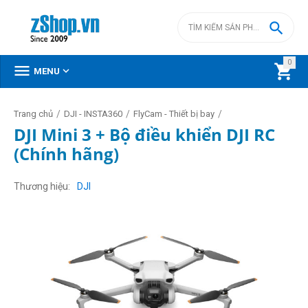

0



MENU
/
/
/
Trang chủ
DJI - INSTA360
FlyCam - Thiết bị bay
DJI Mini 3 + Bộ điều khiển DJI RC
(Chính hãng)
Thương hiệu
DJI