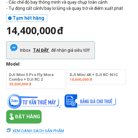
- Các chế độ bay thông minh và quay chụp toàn cảnh
- Tự động cất cánh/bay lơ lửng và quay trở về điểm xuất phát
Tạm hết hàng

14,400,000
đ
Inbox
TẠI ĐÂY
để nhận giá siêu tốt!
Model:
DJI Mini 5 Pro Fly More
DJI Mini 4K + DJI RC-N1C
Combo + DJI RC 2
10,600,000
đ
35,500,000
đ
ĐẶT HÀNG
XEM DANH SÁCH SẢN PHẨM