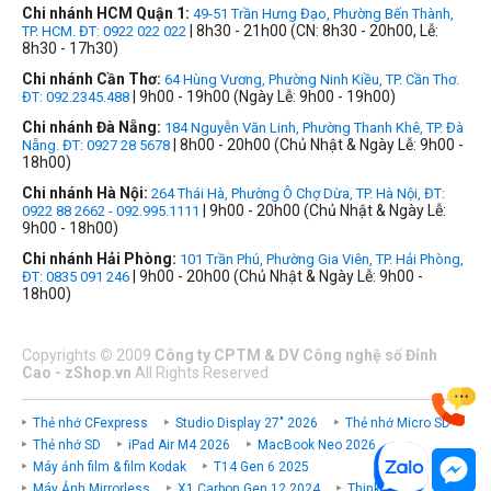
Chi nhánh HCM Quận 1:
49-51 Trần Hưng Đạo, Phường Bến Thành,
| 8h30 - 21h00 (CN: 8h30 - 20h00, Lễ:
TP. HCM. ĐT: 0922 022 022
8h30 - 17h30)
Chi nhánh Cần Thơ:
64 Hùng Vương, Phường Ninh Kiều, TP. Cần Thơ.
| 9h00 - 19h00 (Ngày Lễ: 9h00 - 19h00)
ĐT: 092.2345.488
Chi nhánh Đà Nẵng:
184 Nguyễn Văn Linh, Phường Thanh Khê, TP. Đà
| 8h00 - 20h00 (Chủ Nhật & Ngày Lễ: 9h00 -
Nẵng. ĐT: 0927 28 5678
18h00)
Chi nhánh Hà Nội:
264 Thái Hà, Phường Ô Chợ Dừa, TP. Hà Nội, ĐT:
| 9h00 - 20h00 (Chủ Nhật & Ngày Lễ:
0922 88 2662 - 092.995.1111
9h00 - 18h00)
Chi nhánh Hải Phòng:
101 Trần Phú, Phường Gia Viên, TP. Hải Phòng,
| 9h00 - 20h00 (Chủ Nhật & Ngày Lễ: 9h00 -
ĐT: 0835 091 246
18h00)
Copyrights
©
2009
Công ty CPTM & DV Công nghệ số Đỉnh
Cao - zShop.vn
All Rights Reserved
Thẻ nhớ CFexpress
Studio Display 27" 2026
Thẻ nhớ Micro SD
Thẻ nhớ SD
iPad Air M4 2026
MacBook Neo 2026
Máy ảnh film & film Kodak
T14 Gen 6 2025
Máy Ảnh Mirrorless
X1 Carbon Gen 12 2024
ThinkPad P