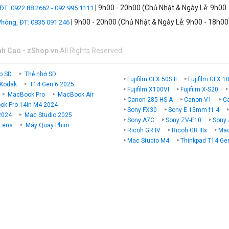
| 9h00 - 20h00 (Chủ Nhật & Ngày Lễ: 9h00 
 ĐT: 0922 88 2662 - 092.995.1111
| 9h00 - 20h00 (Chủ Nhật & Ngày Lễ: 9h00 - 18h00
 Phòng, ĐT: 0835 091 246
nh Cao - zShop.vn
All Rights Reserved
o SD
Thẻ nhớ SD
Fujifilm GFX 50S II
Fujifilm GFX 1
 Kodak
T14 Gen 6 2025
Fujifilm X100VI
Fujifilm X-S20
MacBook Pro
MacBook Air
Canon 285 HS A
Canon V1
C
k Pro 14in M4 2024
Sony FX30
Sony E 15mm f1.4
2024
Mac Studio 2025
Sony A7C
Sony ZV-E10
Sony 
 Lens
Máy Quay Phim
Ricoh GR IV
Ricoh GR IIIx
Mac
 chụp ảnh màn hình xoay.
Mac Studio M4
Thinkpad T14 Ge