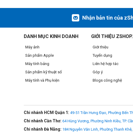
Nhận bản tin của zS
Hai nút bấm dưới màn hình
DANH MỤC KINH DOANH
GIỚI THIỆU ZSHOP
Nhấn nút zoom để chuyển đổi giữa chế độ thu phóng 1x ho
Máy ảnh
Giới thiệu
Nhấn và giữ nút C (custom) để kích hoạt chức năng cài đặt 
Sản phẩm Apple
Tuyển dụng
Máy tính bảng
Liên hệ hợp tác
Sản phẩm kỹ thuật số
Góp ý
Máy tính và Phụ kiện
Blogs công nghệ
Chi nhánh HCM Quận 1:
49-51 Trần Hưng Đạo, Phường Bến Th
Chi nhánh Cần Thơ:
64 Hùng Vương, Phường Ninh Kiều, TP. Cầ
Chi nhánh Đà Nẵng:
184 Nguyễn Văn Linh, Phường Thanh Khê, 