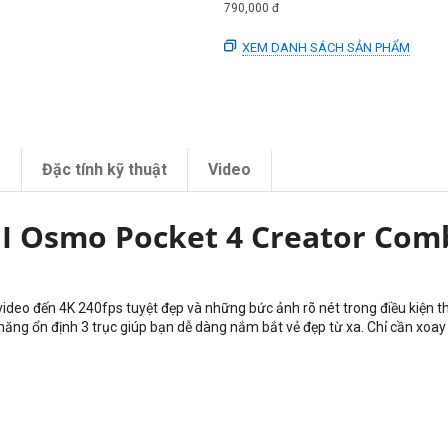
790,000
đ
XEM DANH SÁCH SẢN PHẨM
m
Đặc tính kỹ thuật
Video
JI Osmo Pocket 4 Creator Com
 video đến 4K 240fps tuyệt đẹp và những bức ảnh rõ nét trong điều kiện 
năng ổn định 3 trục giúp bạn dễ dàng nắm bắt vẻ đẹp từ xa. Chỉ cần xoay