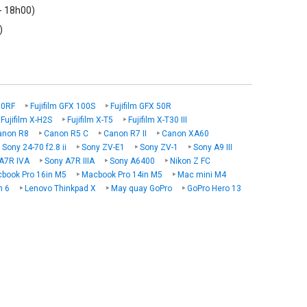
- 18h00)
)
00RF
Fujifilm GFX 100S
Fujifilm GFX 50R
Fujifilm X-H2S
Fujifilm X-T5
Fujifilm X-T30 III
anon R8
Canon R5 C
Canon R7 II
Canon XA60
Sony 24-70 f2.8 ii
Sony ZV-E1
Sony ZV-1
Sony A9 III
A7R IVA
Sony A7R IIIA
Sony A6400
Nikon Z FC
book Pro 16in M5
Macbook Pro 14in M5
Mac mini M4
n 6
Lenovo Thinkpad X
May quay GoPro
GoPro Hero 13