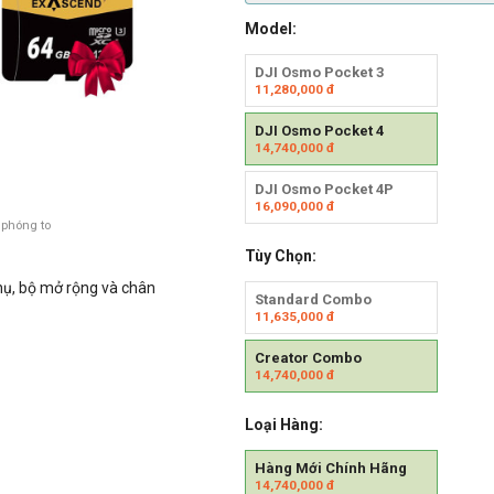
Model:
DJI Osmo Pocket 3
11,280,000
đ
DJI Osmo Pocket 4
14,740,000
đ
DJI Osmo Pocket 4P
16,090,000
đ
 phóng to
Tùy Chọn:
phụ, bộ mở rộng và chân
Standard Combo
11,635,000
đ
Creator Combo
14,740,000
đ
Loại Hàng:
Hàng Mới Chính Hãng
14,740,000
đ