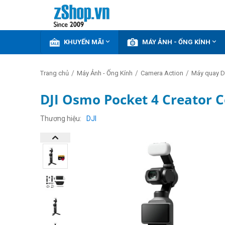


KHUYẾN MÃI
MÁY ẢNH - ỐNG KÍNH
/
/
/
Trang chủ
Máy Ảnh - Ống Kính
Camera Action
Máy quay DJ
DJI Osmo Pocket 4 Creator 
GIẢM
THÊM
Thương hiệu
DJI
5%