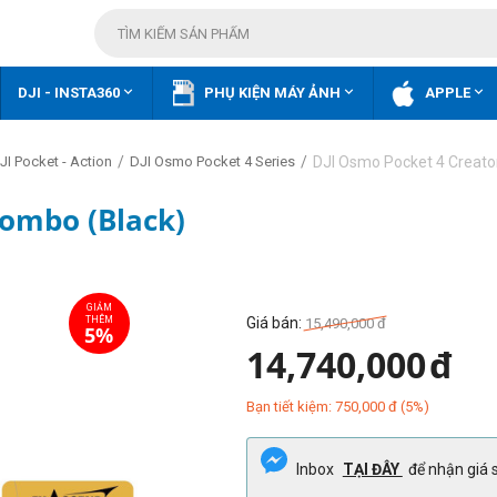



DJI - INSTA360
PHỤ KIỆN MÁY ẢNH
APPLE
/
/
DJI Osmo Pocket 4 Creat
I Pocket - Action
DJI Osmo Pocket 4 Series
Combo (Black)
Giá bán:
15,490,000
đ
14,740,000
đ
Bạn tiết kiệm:
750,000
đ
(
5
%)
Inbox
TẠI ĐÂY
để nhận giá s