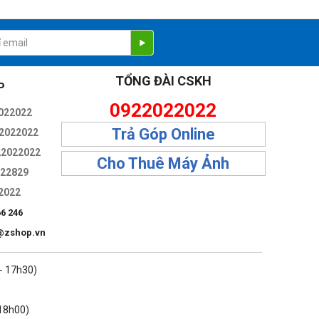
TỔNG ĐÀI CSKH
P
0922022022
022022
Trả Góp Online
2022022
22022022
Cho Thuê Máy Ảnh
322829
2022
66 246
@zshop.vn
 - 17h30)
 18h00)