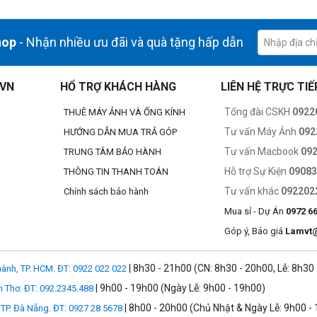
hop
- Nhận nhiều ưu đãi và quà tặng hấp dẫn
.VN
HỔ TRỢ KHÁCH HÀNG
LIÊN HỆ TRỰC TIẾ
ặc 2x. Nhấn đúp nút zoom để chuyển sang chế độ thu phóng 4x.
Tổng đài CSKH
0922
THUÊ MÁY ẢNH VÀ ỐNG KÍNH
sẵn tùy chỉnh.
Tư vấn Máy Ảnh
092
HƯỚNG DẪN MUA TRẢ GÓP
Tư vấn Macbook
09
TRUNG TÂM BẢO HÀNH
Hỗ trợ Sự Kiện
0908
THÔNG TIN THANH TOÁN
Tư vấn khác
092202
Chính sách bảo hành
Mua sỉ - Dự Án
0972 6
Góp ý, Báo giá
Lamvt
| 8h30 - 21h00 (CN: 8h30 - 20h00, Lễ: 8h30
ành, TP. HCM. ĐT: 0922 022 022
| 9h00 - 19h00 (Ngày Lễ: 9h00 - 19h00)
n Thơ. ĐT: 092.2345.488
| 8h00 - 20h00 (Chủ Nhật & Ngày Lễ: 9h00 -
TP. Đà Nẵng. ĐT: 0927 28 5678