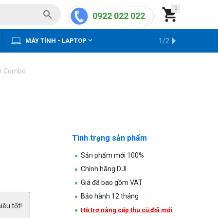
0


0922 022 022


MÁY TÍNH - LAPTOP
KHO HÀNG CŨ
1/2
or Combo
Tình trạng sản phẩm
Sản phẩm mới 100%
Chính hãng DJI
Giá đã bao gồm VAT
Bảo hành 12 tháng
iêu tốt!
Hỗ trợ nâng cấp thu cũ đổi mới