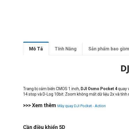
Mô Tả
Tính Năng
Sản phẩm bao gồ
D
Trang bị cảm biến CMOS 1 inch,
DJI Osmo Pocket 4
​​quay
14 stop và D-Log 10bit. Zoom không mất dữ liệu 2x và tính 
>>> Xem thêm
Máy quay DJI Pocket - Action
Cần điều khiển 5D