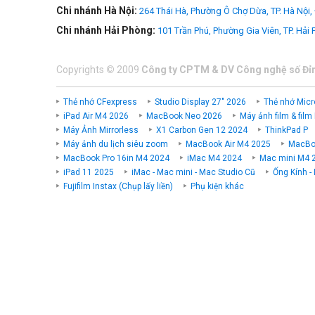
Chi nhánh Hà Nội:
264 Thái Hà, Phường Ô Chợ Dừa, TP. Hà Nội,
Chi nhánh Hải Phòng:
101 Trần Phú, Phường Gia Viên, TP. Hải
Copyrights
©
2009
Công ty CPTM & DV Công nghệ số Đỉ
Thẻ nhớ CFexpress
Studio Display 27" 2026
Thẻ nhớ Micr
iPad Air M4 2026
MacBook Neo 2026
Máy ảnh film & film
Máy Ảnh Mirrorless
X1 Carbon Gen 12 2024
ThinkPad P
Máy ảnh du lịch siêu zoom
MacBook Air M4 2025
MacBoo
MacBook Pro 16in M4 2024
iMac M4 2024
Mac mini M4 
Màn hình xoay 2 inch
iPad 11 2025
iMac - Mac mini - Mac Studio Cũ
Ống Kính -
Fujifilm Instax (Chụp lấy liền)
Phụ kiện khác
DJI Osmo Pocket 4 trang bị màn hình OLED 1000 nit hỗ trợ