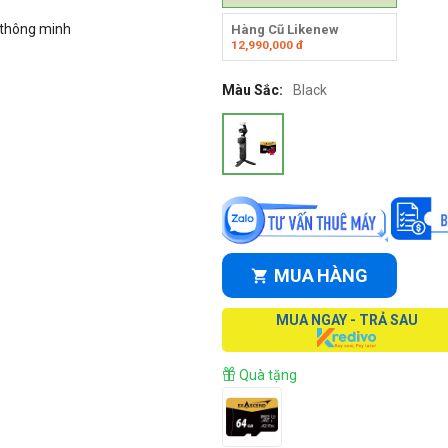
i thông minh
Hàng Cũ Likenew
12,990,000
đ
Màu Sắc:
Black
MUA HÀNG
MUA NGAY - TRẢ SAU
Quà tặng