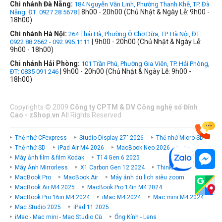
Chi nhánh Đà Nẵng:
184 Nguyễn Văn Linh, Phường Thanh Khê, TP. Đà
| 8h00 - 20h00 (Chủ Nhật & Ngày Lễ: 9h00 -
Nẵng. ĐT: 0927 28 5678
18h00)
Chi nhánh Hà Nội:
264 Thái Hà, Phường Ô Chợ Dừa, TP. Hà Nội, ĐT:
| 9h00 - 20h00 (Chủ Nhật & Ngày Lễ:
0922 88 2662 - 092.995.1111
9h00 - 18h00)
Chi nhánh Hải Phòng:
101 Trần Phú, Phường Gia Viên, TP. Hải Phòng,
| 9h00 - 20h00 (Chủ Nhật & Ngày Lễ: 9h00 -
ĐT: 0835 091 246
18h00)
Copyrights
©
2009
Công ty CPTM & DV Công nghệ số Đỉnh
Cao - zShop.vn
All Rights Reserved
Thẻ nhớ CFexpress
Studio Display 27" 2026
Thẻ nhớ Micro SD
Thẻ nhớ SD
iPad Air M4 2026
MacBook Neo 2026
Máy ảnh film & film Kodak
T14 Gen 6 2025
Máy Ảnh Mirrorless
X1 Carbon Gen 12 2024
ThinkPad P
MacBook Pro
MacBook Air
Máy ảnh du lịch siêu zoom
MacBook Air M4 2025
MacBook Pro 14in M4 2024
MacBook Pro 16in M4 2024
iMac M4 2024
Mac mini M4 2024
Mac Studio 2025
iPad 11 2025
iMac - Mac mini - Mac Studio Cũ
Ống Kính - Lens