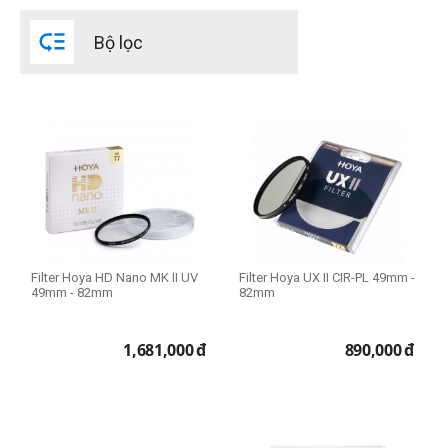
55mm

Bộ lọc
82mm
Loại Filter (1)
CPL
CPL Slim
HMC-UV
UV
UX CPL
UX UV
Filter Hoya HD Nano MK II UV
Filter Hoya UX II CIR-PL 49mm -
49mm - 82mm
82mm
THIẾT LẬP LẠI
1,681,000
đ
890,000
đ