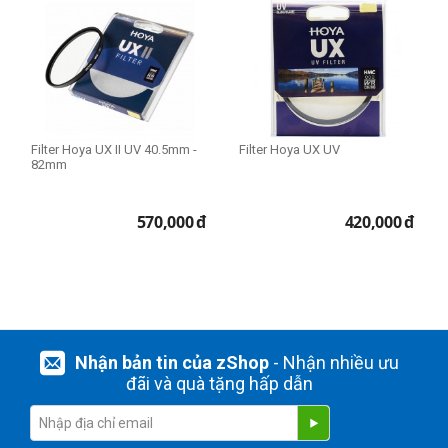
Filter Hoya UX II UV 40.5mm -
Filter Hoya UX UV
82mm
570,000
đ
420,000
đ
Nhận bản tin của zShop
- Nhận nhiều ưu
đãi và quà tặng hấp dẫn