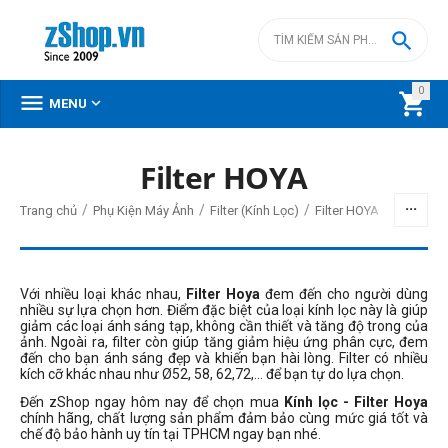

0



MENU
Filter HOYA
BỘ LỌC
/
/
/
Trang chủ
Phụ Kiện Máy Ảnh
Filter (Kính Lọc)
Filter HOYA
Giá
đ
–
đ
Với nhiều loại khác nhau,
Filter Hoya
đem đến cho người dùng
nhiều sự lựa chọn hơn. Điểm đặc biệt của loại kính lọc này là giúp
giảm các loại ánh sáng tạp, không cần thiết và tăng độ trong của
ảnh. Ngoài ra, filter còn giúp tăng giảm hiệu ứng phân cực, đem
420000
đ
2750000
đ
đến cho bạn ánh sáng đẹp và khiến bạn hài lòng. Filter có nhiều
kích cỡ khác nhau như Ø52, 58, 62,72,... để bạn tự do lựa chọn.
Kích thước filter
Đến zShop ngay hôm nay để chọn mua
Kính lọc - Filter Hoya
40.5mm
chính hãng, chất lượng sản phẩm đảm bảo cùng mức giá tốt và
chế độ bảo hành uy tín tại TPHCM ngay bạn nhé.
49mm