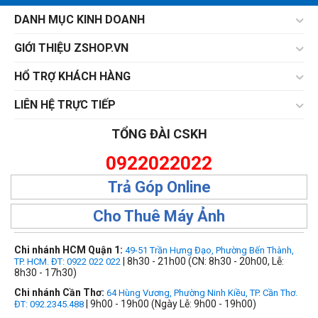
DANH MỤC KINH DOANH
GIỚI THIỆU ZSHOP.VN
HỔ TRỢ KHÁCH HÀNG
LIÊN HỆ TRỰC TIẾP
TỔNG ĐÀI CSKH
0922022022
Trả Góp Online
Cho Thuê Máy Ảnh
Chi nhánh HCM Quận 1:
49-51 Trần Hưng Đạo, Phường Bến Thành,
| 8h30 - 21h00 (CN: 8h30 - 20h00, Lễ:
TP. HCM. ĐT: 0922 022 022
8h30 - 17h30)
Chi nhánh Cần Thơ:
64 Hùng Vương, Phường Ninh Kiều, TP. Cần Thơ.
| 9h00 - 19h00 (Ngày Lễ: 9h00 - 19h00)
ĐT: 092.2345.488