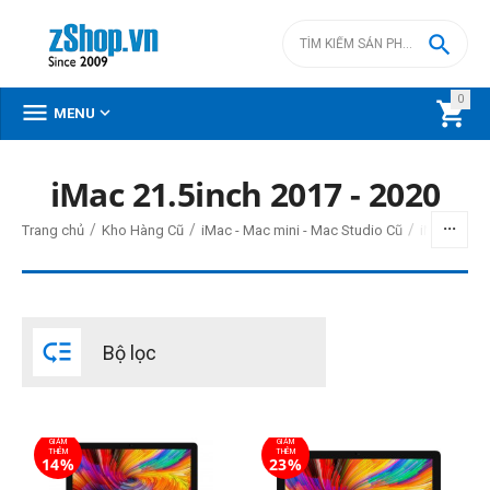

0



MENU
iMac 21.5inch 2017 - 2020
BỘ LỌC
/
/
/
Trang chủ
Kho Hàng Cũ
iMac - Mac mini - Mac Studio Cũ
iMac Intel 
Giá
đ
–
đ

Bộ lọc
12990000
đ
13990000
đ
Đời Mac (1)
GIẢM
GIẢM
2019
THÊM
THÊM
14%
23%
2017