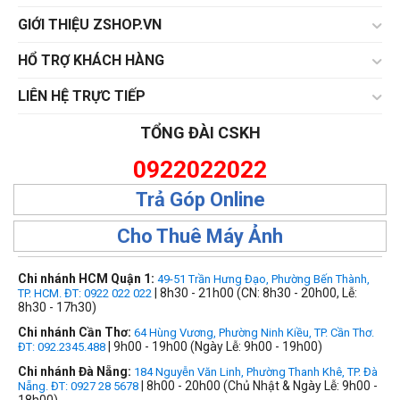
1TB
GIỚI THIỆU ZSHOP.VN
Ổ cứng HDD Mac
HỔ TRỢ KHÁCH HÀNG
1TB
LIÊN HỆ TRỰC TIẾP
TỔNG ĐÀI CSKH
THIẾT LẬP LẠI
0922022022
Trả Góp Online
Cho Thuê Máy Ảnh
Chi nhánh HCM Quận 1:
49-51 Trần Hưng Đạo, Phường Bến Thành,
| 8h30 - 21h00 (CN: 8h30 - 20h00, Lễ:
TP. HCM. ĐT: 0922 022 022
8h30 - 17h30)
Chi nhánh Cần Thơ:
64 Hùng Vương, Phường Ninh Kiều, TP. Cần Thơ.
| 9h00 - 19h00 (Ngày Lễ: 9h00 - 19h00)
ĐT: 092.2345.488
Chi nhánh Đà Nẵng:
184 Nguyễn Văn Linh, Phường Thanh Khê, TP. Đà
| 8h00 - 20h00 (Chủ Nhật & Ngày Lễ: 9h00 -
Nẵng. ĐT: 0927 28 5678