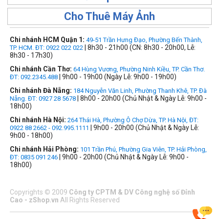
Cho Thuê Máy Ảnh
Chi nhánh HCM Quận 1:
49-51 Trần Hưng Đạo, Phường Bến Thành,
| 8h30 - 21h00 (CN: 8h30 - 20h00, Lễ:
TP. HCM. ĐT: 0922 022 022
8h30 - 17h30)
Chi nhánh Cần Thơ:
64 Hùng Vương, Phường Ninh Kiều, TP. Cần Thơ.
| 9h00 - 19h00 (Ngày Lễ: 9h00 - 19h00)
ĐT: 092.2345.488
Chi nhánh Đà Nẵng:
184 Nguyễn Văn Linh, Phường Thanh Khê, TP. Đà
| 8h00 - 20h00 (Chủ Nhật & Ngày Lễ: 9h00 -
Nẵng. ĐT: 0927 28 5678
18h00)
Chi nhánh Hà Nội:
264 Thái Hà, Phường Ô Chợ Dừa, TP. Hà Nội, ĐT:
| 9h00 - 20h00 (Chủ Nhật & Ngày Lễ:
0922 88 2662 - 092.995.1111
9h00 - 18h00)
Chi nhánh Hải Phòng:
101 Trần Phú, Phường Gia Viên, TP. Hải Phòng,
| 9h00 - 20h00 (Chủ Nhật & Ngày Lễ: 9h00 -
ĐT: 0835 091 246
18h00)
Copyrights
©
2009
Công ty CPTM & DV Công nghệ số Đỉnh
Cao - zShop.vn
All Rights Reserved