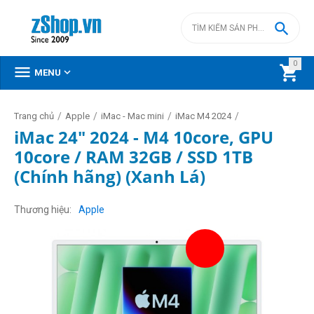

0



MENU
/
/
/
/
Trang chủ
Apple
iMac - Mac mini
iMac M4 2024
iMac 24" 2024 - M4 10core, GPU
10core / RAM 32GB / SSD 1TB
(Chính hãng) (Xanh Lá)
Thương hiệu
Apple