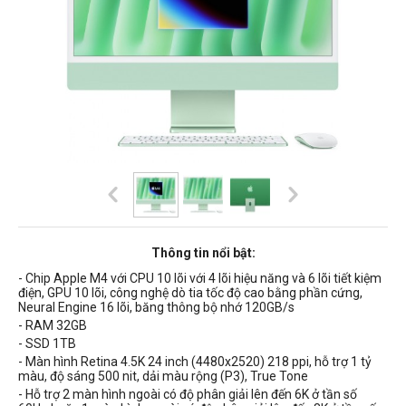
Thông tin nổi bật:
- Chip Apple M4 với CPU 10 lõi với 4 lõi hiệu năng và 6 lõi tiết kiệm
điện, GPU 10 lõi, công nghệ dò tia tốc độ cao bằng phần cứng,
Neural Engine 16 lõi, băng thông bộ nhớ 120GB/s
- RAM 32GB
- SSD 1TB
- Màn hình Retina 4.5K 24 inch (4480x2520) 218 ppi, hỗ trợ 1 tỷ
màu, độ sáng 500 nit, dải màu rộng (P3), True Tone
- Hỗ trợ 2 màn hình ngoài có độ phân giải lên đến 6K ở tần số