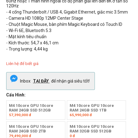
60Hz hoặc 1 màn hình ngoài có độ phân giải lên đến 8K ở tần số
120Hz
- 4 cổng Thunderbolt / USB 4, Gigabit Ethernet, giắc mic 3.5mm
- Camera HD 1080p
12MP Center Stage
- Chuột Magic Mouse, bàn phím Magic Keyboard có Touch ID
- Wi-Fi 6E, Bluetooth 5.3
- Mặt kính tiêu chuẩn
- Kích thước:
54,7
x 46,1 cm
- Trọng lượng:
4,44
kg
Liên hệ để biết giá
Inbox
TẠI ĐÂY
để nhận giá siêu tốt!
Cấu Hình:
M4 10core GPU 10core
M4 10core GPU 10core
RAM 24GB SSD 512GB
RAM 24GB SSD 1TB
57,390,000
đ
65,990,000
đ
M4 10core GPU 10core
M4 10core GPU 10core
RAM 24GB SSD 2TB
RAM 32GB SSD 512GB
79,490,000
đ
0
đ