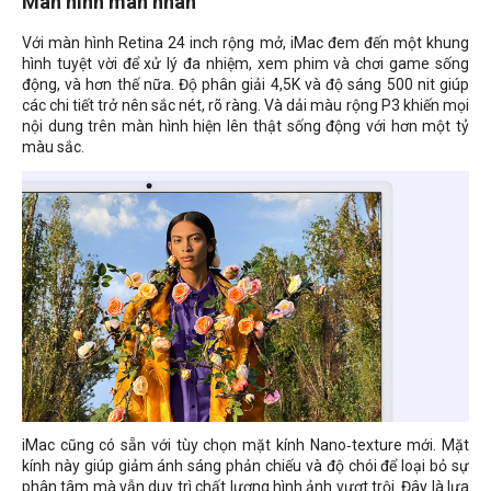
Màn hình mãn nhãn
Với màn hình Retina 24 inch rộng mở, iMac đem đến một khung
hình tuyệt vời để xử lý đa nhiệm, xem phim và chơi game sống
động, và hơn thế nữa. Độ phân giải 4,5K và độ sáng 500 nit giúp
các chi tiết trở nên sắc nét, rõ ràng. Và dải màu rộng P3 khiến mọi
nội dung trên màn hình hiện lên thật sống động với hơn một tỷ
màu sắc.
iMac cũng có sẵn với tùy chọn mặt kính Nano‑texture mới. Mặt
kính này giúp giảm ánh sáng phản chiếu và độ chói để loại bỏ sự
phân tâm mà vẫn duy trì chất lượng hình ảnh vượt trội. Đây là lựa