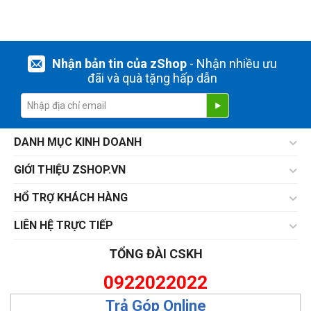
Nhận bản tin của zShop
- Nhận nhiều ưu
đãi và quà tặng hấp dẫn
DANH MỤC KINH DOANH
GIỚI THIỆU ZSHOP.VN
HỔ TRỢ KHÁCH HÀNG
LIÊN HỆ TRỰC TIẾP
TỔNG ĐÀI CSKH
0922022022
Trả Góp Online