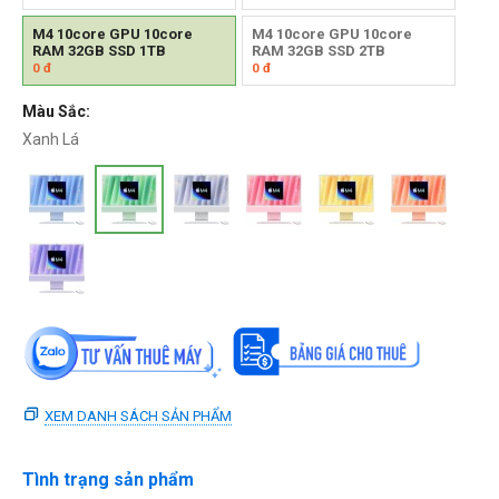
M4 10core GPU 10core
M4 10core GPU 10core
RAM 32GB SSD 1TB
RAM 32GB SSD 2TB
0
đ
0
đ
Màu Sắc:
Xanh Lá
XEM DANH SÁCH SẢN PHẨM
Tình trạng sản phẩm