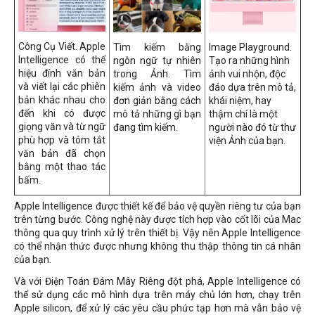
Công Cụ Viết. Apple
Tìm kiếm bằng
Image Playground.
Intelligence có thể
ngôn ngữ tự nhiên
Tạo ra những hình
hiệu đính văn bản
trong Ảnh. Tìm
ảnh vui nhộn, độc
và viết lại các phiên
kiếm ảnh và video
đáo dựa trên mô tả,
bản khác nhau cho
đơn giản bằng cách
khái niệm, hay
đến khi có được
mô tả những gì bạn
thậm chí là một
giọng văn và từ ngữ
đang tìm kiếm.
người nào đó từ thư
phù hợp và tóm tắt
viện Ảnh của bạn.
văn bản đã chọn
bằng một thao tác
bấm.
Apple Intelligence được thiết kế để bảo vệ quyền riêng tư của bạn
trên từng bước. Công nghệ này được tích hợp vào cốt lõi của Mac
thông qua quy trình xử lý trên thiết bị. Vậy nên Apple Intelligence
có thể nhận thức được nhưng không thu thập thông tin cá nhân
của bạn.
Và với Điện Toán Đám Mây Riêng đột phá, Apple Intelligence có
thể sử dụng các mô hình dựa trên máy chủ lớn hơn, chạy trên
Apple silicon, để xử lý các yêu cầu phức tạp hơn mà vẫn bảo vệ