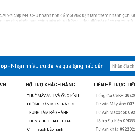
 AI với chip M4. CPU nhanh hơn để mọi việc bạn làm thêm nhanh gọn. GPU
n tiến cho phép bạn chỉnh sửa nhiều luồng video 4K một cách mượt mà.
 của Apple hỗ trợ các tác vụ AI như tự động cải thiện hình ảnh và loại 
hop
- Nhận nhiều ưu đãi và quà tặng hấp dẫn
.VN
HỔ TRỢ KHÁCH HÀNG
LIÊN HỆ TRỰC TIẾ
Tổng đài CSKH
0922
THUÊ MÁY ẢNH VÀ ỐNG KÍNH
Tư vấn Máy Ảnh
092
HƯỚNG DẪN MUA TRẢ GÓP
Tư vấn Macbook
09
TRUNG TÂM BẢO HÀNH
Hỗ trợ Sự Kiện
0908
THÔNG TIN THANH TOÁN
Tư vấn khác
092202
Chính sách bảo hành