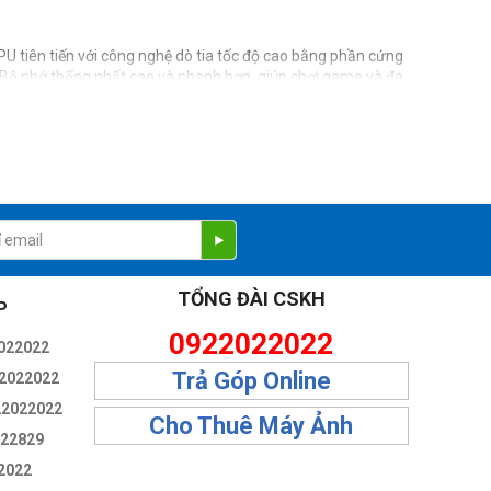
 tiên tiến với công nghệ dò tia tốc độ cao bằng phần cứng
 Bộ nhớ thống nhất cao và nhanh hơn, giúp chơi game và đa
bỏ tiếng ồn nền trong video.
TỔNG ĐÀI CSKH
P
0922022022
022022
Trả Góp Online
2022022
22022022
Cho Thuê Máy Ảnh
322829
2022