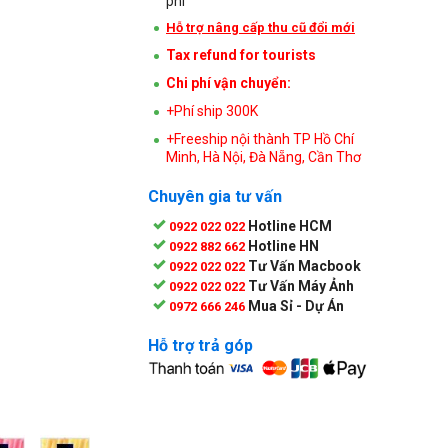
phí
Hỗ trợ nâng cấp thu cũ đổi mới
Tax refund for tourists
Chi phí vận chuyển:
+Phí ship 300K
+Freeship nội thành TP Hồ Chí
Minh, Hà Nội, Đà Nẵng, Cần Thơ
Chuyên gia tư vấn
Hotline HCM
0922 022 022
Hotline HN
0922 882 662
Tư Vấn Macbook
0922 022 022
Tư Vấn Máy Ảnh
0922 022 022
Mua Sỉ - Dự Án
0972 666 246
Hỗ trợ trả góp