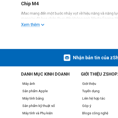
Chip M4
iMac mang đến một bước nhảy vọt về hiệu năng và năng lực
mang lại đồ họa chân thực đến không ngờ. Media Engine tâ
nhiệm mượt mà giữa các ứng dụng. Và Neural Engine mạnh mẽ
Xem thêm
Nhận bản tin của zS
DANH MỤC KINH DOANH
GIỚI THIỆU ZSHOP
Máy ảnh
Giới thiệu
Sản phẩm Apple
Tuyển dụng
Máy tính bảng
Liên hệ hợp tác
Sản phẩm kỹ thuật số
Góp ý
Máy tính và Phụ kiện
Blogs công nghệ