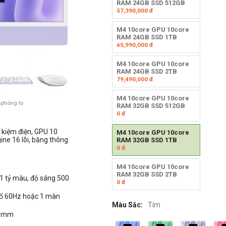
RAM 24GB SSD 512GB
57,390,000
đ
M4 10core GPU 10core
RAM 24GB SSD 1TB
65,990,000
đ
M4 10core GPU 10core
RAM 24GB SSD 2TB
79,490,000
đ
M4 10core GPU 10core
 phóng to
RAM 32GB SSD 512GB
0
đ
ết kiệm điện, GPU 10
M4 10core GPU 10core
ine 16 lõi, băng thông
RAM 32GB SSD 1TB
0
đ
M4 10core GPU 10core
RAM 32GB SSD 2TB
 1 tỷ màu, độ sáng 500
0
đ
 số 60Hz hoặc 1 màn
Màu Sắc:
Tím
3.5mm