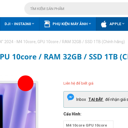



DJI - INSTA360
PHỤ KIỆN MÁY ẢNH
APPLE
4" 2024 - M4 10core, GPU 10core / RAM 32GB / SSD 1TB (Chính hãng)
GPU 10core / RAM 32GB / SSD 1TB (C
Liên hệ để biết giá
Inbox
TẠI ĐÂY
để nhận giá s
Cấu Hình:
M4 10core GPU 10core