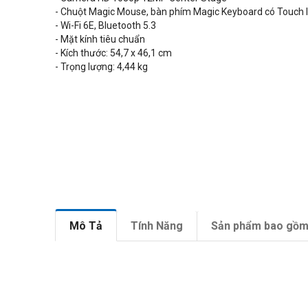
- Chuột Magic Mouse, bàn phím Magic Keyboard có Touch 
- Wi-Fi 6E, Bluetooth 5.3
- Mặt kính tiêu chuẩn
- Kích thước:
54,7
x 46,1 cm
- Trọng lượng:
4,44
kg
Mô Tả
Tính Năng
Sản phẩm bao gồ