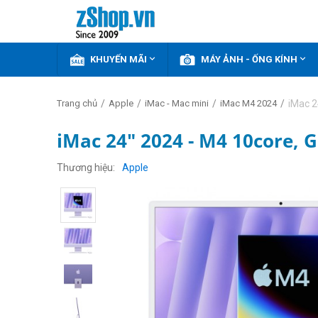


KHUYẾN MÃI
MÁY ẢNH - ỐNG KÍNH
/
/
/
/
iMac 2
Trang chủ
Apple
iMac - Mac mini
iMac M4 2024
iMac 24" 2024 - M4 10core, 
Thương hiệu
Apple