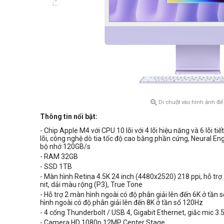

Di chuột vào hình ảnh để
Thông tin nổi bật:
- Chip Apple M4 với CPU 10 lõi với 4 lõi hiệu năng và 6 lõi ti
lõi, công nghệ dò tia tốc độ cao bằng phần cứng, Neural Eng
bộ nhớ 120GB/s
- RAM 32GB
- SSD 1TB
- Màn hình Retina 4.5K 24 inch (4480x2520) 218 ppi, hỗ trợ
nit, dải màu rộng (P3), True Tone
- Hỗ trợ 2 màn hình ngoài có độ phân giải lên đến 6K ở tần
hình ngoài có độ phân giải lên đến 8K ở tần số 120Hz
- 4 cổng Thunderbolt / USB 4, Gigabit Ethernet, giắc mic 
- Camera HD 1080p
12MP Center Stage