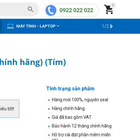
0


0922 022 022


MÁY TÍNH - LAPTOP
KHO HÀNG CŨ
1/2
hính hãng) (Tím)
Tình trạng sản phẩm
Hàng mới 100%, nguyên seal
Hàng chính hãng
iêu tốt!
Giá đã bao gồm VAT
Bảo hành 12 tháng chính hãng
Hỗ trợ cài đặt phần mềm miễn