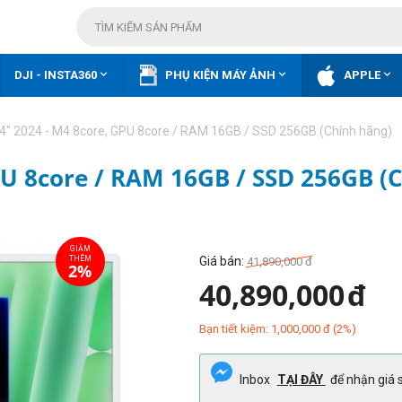



DJI - INSTA360
PHỤ KIỆN MÁY ẢNH
APPLE
4" 2024 - M4 8core, GPU 8core / RAM 16GB / SSD 256GB (Chính hãng)
PU 8core / RAM 16GB / SSD 256GB (
Giá bán:
41,890,000
đ
40,890,000
đ
Bạn tiết kiệm:
1,000,000
đ
(
2
%)
Inbox
TẠI ĐÂY
để nhận giá s