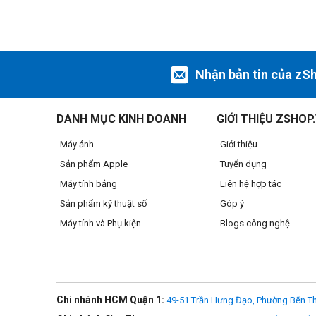
Nhận bản tin của zS
DANH MỤC KINH DOANH
GIỚI THIỆU ZSHOP
Máy ảnh
Giới thiệu
Sản phẩm Apple
Tuyển dụng
Máy tính bảng
Liên hệ hợp tác
Sản phẩm kỹ thuật số
Góp ý
Máy tính và Phụ kiện
Blogs công nghệ
- Nhanh hơn đến 6x so với iMac sử dụng chip Intel phổ biến
- Nhanh hơn đến 2,1 lần so với iMac sử dụng chip M1 trong 
Chi nhánh HCM Quận 1:
49-51 Trần Hưng Đạo, Phường Bến Th
- Neural Engine nhanh hơn gấp 3 lần so với iMac với M1, k