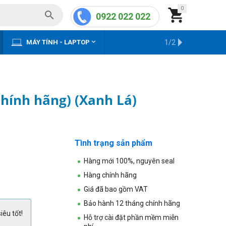
0


0922 022 022


MÁY TÍNH - LAPTOP
KHO HÀNG CŨ
1/2
Chính hãng) (Xanh Lá)
Tình trạng sản phẩm
Hàng mới 100%, nguyên seal
Hàng chính hãng
Giá đã bao gồm VAT
Bảo hành 12 tháng chính hãng
iêu tốt!
Hỗ trợ cài đặt phần mềm miễn