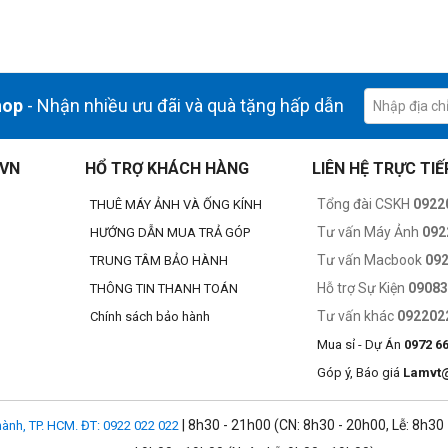
hop
- Nhận nhiều ưu đãi và quà tặng hấp dẫn
.VN
HỔ TRỢ KHÁCH HÀNG
LIÊN HỆ TRỰC TIẾ
Tổng đài CSKH
0922
THUÊ MÁY ẢNH VÀ ỐNG KÍNH
Tư vấn Máy Ảnh
092
HƯỚNG DẪN MUA TRẢ GÓP
Tư vấn Macbook
09
TRUNG TÂM BẢO HÀNH
Hỗ trợ Sự Kiện
0908
THÔNG TIN THANH TOÁN
Tư vấn khác
092202
Chính sách bảo hành
Mua sỉ - Dự Án
0972 6
Góp ý, Báo giá
Lamvt
 nhất.
các luồng công việc sáng tạo đòi hỏi khắt khe.
| 8h30 - 21h00 (CN: 8h30 - 20h00, Lễ: 8h30
ành, TP. HCM. ĐT: 0922 022 022
hiến nó trở thành một lựa chọn vững chắc cho AI và đẩy nhanh tốc độ ngư