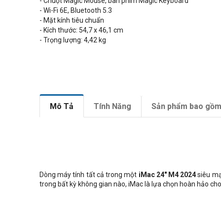
- Chuột Magic Mouse, bàn phím Magic Keyboard
- Wi-Fi 6E, Bluetooth 5.3
- Mặt kính tiêu chuẩn
- Kích thước:
54,7
x 46,1 cm
- Trọng lượng:
4,42
kg
Mô Tả
Tính Năng
Sản phẩm bao gồ
Dòng máy tính tất cả trong một
iMac 24" M4 2024
siêu mạn
trong bất kỳ không gian nào, iMac là lựa chọn hoàn hảo cho c