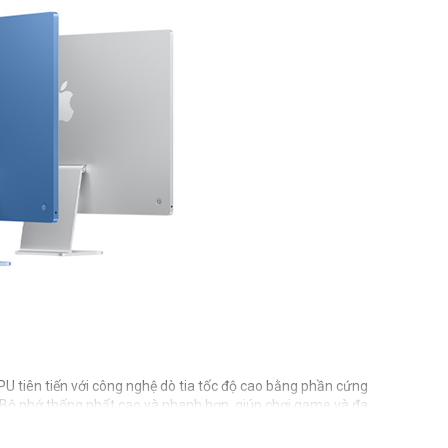
 tiên tiến với công nghệ dò tia tốc độ cao bằng phần cứng
 Bộ nhớ thống nhất cao và nhanh hơn, giúp chơi game và đa
bỏ tiếng ồn nền trong video.