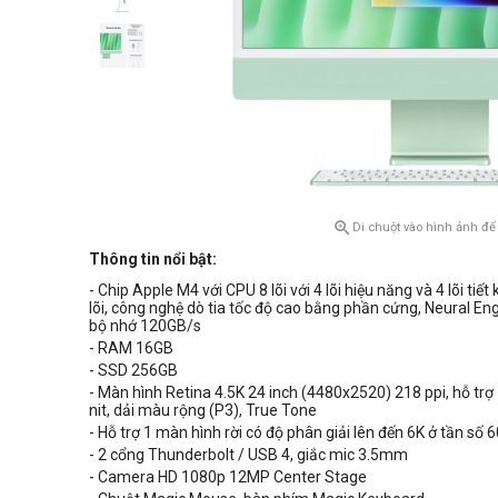

Di chuột vào hình ảnh để
Thông tin nổi bật:
- Chip Apple M4 với CPU 8 lõi với 4 lõi hiệu năng và 4 lõi tiết
lõi, công nghệ dò tia tốc độ cao bằng phần cứng, Neural Eng
bộ nhớ 120GB/s
- RAM 16GB
- SSD 256GB
- Màn hình Retina 4.5K 24 inch (4480x2520) 218 ppi, hỗ trợ
nit, dải màu rộng (P3), True Tone
- Hỗ trợ 1 màn hình rời có độ phân giải lên đến 6K ở tần số 
- 2 cổng Thunderbolt / USB 4, giắc mic 3.5mm
- Camera HD 1080p
12MP Center Stage