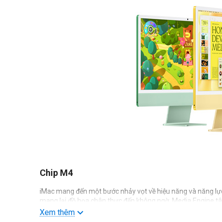
Chip M4
iMac mang đến một bước nhảy vọt về hiệu năng và năng lực
mang lại đồ họa chân thực đến không ngờ. Media Engine tâ
nhiệm mượt mà giữa các ứng dụng. Và Neural Engine mạnh mẽ
Xem thêm