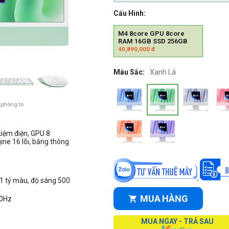
Cấu Hình:
M4 8core GPU 8core
RAM 16GB SSD 256GB
40,890,000
đ
Màu Sắc:
Xanh Lá
 phóng to
 kiệm điện, GPU 8
ine 16 lõi, băng thông
 1 tỷ màu, độ sáng 500
MUA HÀNG
60Hz
MUA NGAY - TRẢ SAU