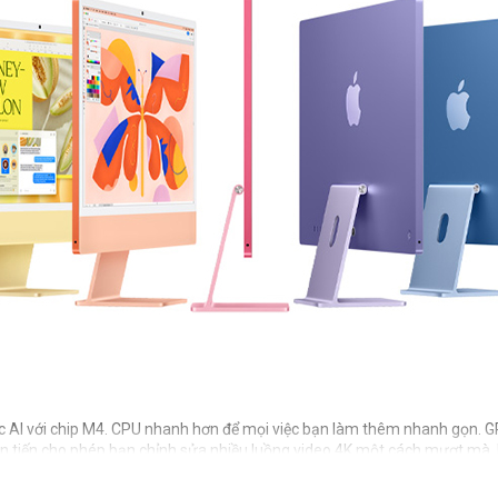
 AI với chip M4. CPU nhanh hơn để mọi việc bạn làm thêm nhanh gọn. GPU
n tiến cho phép bạn chỉnh sửa nhiều luồng video 4K một cách mượt mà.
 của Apple hỗ trợ các tác vụ AI như tự động cải thiện hình ảnh và loại 