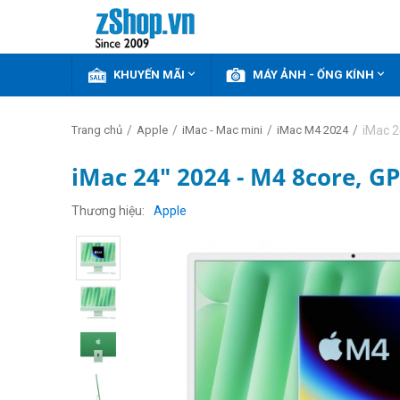


KHUYẾN MÃI
MÁY ẢNH - ỐNG KÍNH
/
/
/
/
iMac 2
Trang chủ
Apple
iMac - Mac mini
iMac M4 2024
iMac 24" 2024 - M4 8core, G
GIẢM
THÊM
Thương hiệu
Apple
2%