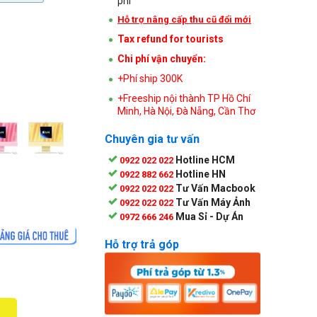
phí
Hỗ trợ nâng cấp thu cũ đổi mới
Tax refund for tourists
Chi phí vận chuyển:
+Phí ship 300K
+Freeship nội thành TP Hồ Chí
Minh, Hà Nội, Đà Nẵng, Cần Thơ
Chuyên gia tư vấn
Hotline HCM
0922 022 022
Hotline HN
0922 882 662
Tư Vấn Macbook
0922 022 022
Tư Vấn Máy Ảnh
0922 022 022
Mua Sỉ - Dự Án
0972 666 246
Hỗ trợ trả góp