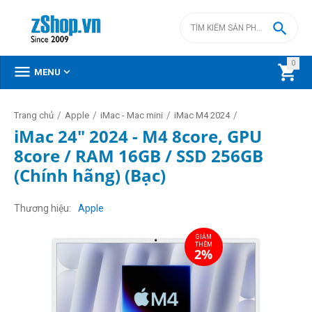

0



MENU
/
/
/
/
Trang chủ
Apple
iMac - Mac mini
iMac M4 2024
iMac 24" 2024 - M4 8core, GPU
8core / RAM 16GB / SSD 256GB
(Chính hãng) (Bạc)
GIẢM
THÊM
2%
Thương hiệu
Apple