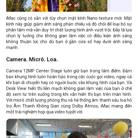
iMac cũng có sẵn với tùy chọn mặt kính Nano‑texture mới. Mặt
kính này giúp giảm ánh sáng phản chiếu và độ chói để loại bỏ sự
phân tâm mà vẫn duy trì chất lượng hình ảnh vượt trội. Đây là lựa
chọn lý tưởng cho không gian làm việc có điều kiện ánh sáng
không thuận lợi, cho dù bạn ở gần cửa sổ hay dưới ánh sáng
mạnh.
Camera. Micrô. Loa.
Camera 12MP Center Stage luôn giữ bạn trong tâm điểm. Đảm
bảo khung hình luôn hoàn hảo trong các cuộc gọi video, ngay cả
khi bạn di chuyển hay có người bước vào khung hình của bạn. Và
Desk View hiển thị liền mạch không gian làm việc của bạn ở chế
độ xem từ trên xuống trong khi vẫn hiển thị bạn trên màn hình.
Với micrô chất lượng phòng thu và hệ thống âm thanh sáu loa hỗ
trợ Âm Thanh Không Gian cùng Dolby Atmos, iMac mang đến
một trải nghiệm họp qua video tuyệt vời.