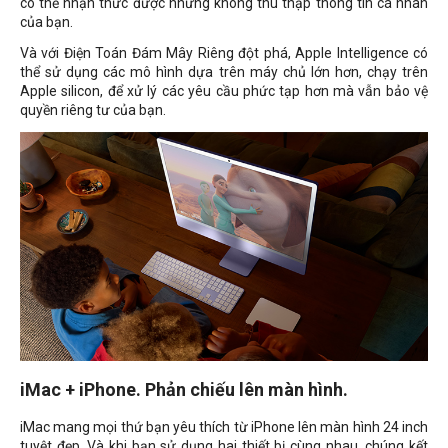
có thể nhận thức được nhưng không thu thập thông tin cá nhân
của bạn.
Và với Điện Toán Đám Mây Riêng đột phá, Apple Intelligence có
thể sử dụng các mô hình dựa trên máy chủ lớn hơn, chạy trên
Apple silicon, để xử lý các yêu cầu phức tạp hơn mà vẫn bảo vệ
quyền riêng tư của bạn.
iMac + iPhone. Phản chiếu lên màn hình.
iMac mang mọi thứ bạn yêu thích từ iPhone lên màn hình 24 inch
tuyệt đẹp. Và khi bạn sử dụng hai thiết bị cùng nhau, chúng kết