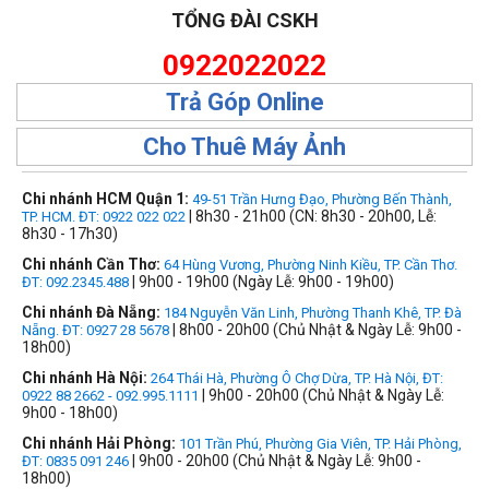
TỔNG ĐÀI CSKH
0922022022
Trả Góp Online
Cho Thuê Máy Ảnh
Chi nhánh HCM Quận 1:
49-51 Trần Hưng Đạo, Phường Bến Thành,
| 8h30 - 21h00 (CN: 8h30 - 20h00, Lễ:
TP. HCM. ĐT: 0922 022 022
8h30 - 17h30)
Chi nhánh Cần Thơ:
64 Hùng Vương, Phường Ninh Kiều, TP. Cần Thơ.
| 9h00 - 19h00 (Ngày Lễ: 9h00 - 19h00)
ĐT: 092.2345.488
Chi nhánh Đà Nẵng:
184 Nguyễn Văn Linh, Phường Thanh Khê, TP. Đà
| 8h00 - 20h00 (Chủ Nhật & Ngày Lễ: 9h00 -
Nẵng. ĐT: 0927 28 5678
18h00)
Chi nhánh Hà Nội:
264 Thái Hà, Phường Ô Chợ Dừa, TP. Hà Nội, ĐT:
| 9h00 - 20h00 (Chủ Nhật & Ngày Lễ:
0922 88 2662 - 092.995.1111
9h00 - 18h00)
Chi nhánh Hải Phòng:
101 Trần Phú, Phường Gia Viên, TP. Hải Phòng,
| 9h00 - 20h00 (Chủ Nhật & Ngày Lễ: 9h00 -
ĐT: 0835 091 246
18h00)