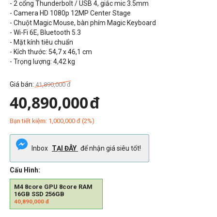
- 2 cổng Thunderbolt / USB 4, giắc mic 3.5mm
- Camera HD 1080p
12MP Center Stage
- Chuột Magic Mouse, bàn phím Magic Keyboard
- Wi-Fi 6E, Bluetooth 5.3
- Mặt kính tiêu chuẩn
- Kích thước:
54,7
x 46,1 cm
- Trọng lượng:
4,42
kg
Giá bán:
41,890,000
đ
40,890,000
đ
Bạn tiết kiệm:
1,000,000
đ
(
2
%)
Inbox
TẠI ĐÂY
để nhận giá siêu tốt!
Cấu Hình:
M4 8core GPU 8core RAM
16GB SSD 256GB
40,890,000
đ