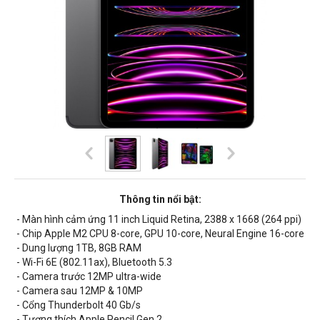
Thông tin nổi bật:
- Màn hình cảm ứng 11 inch Liquid Retina, 2388 x 1668 (264 ppi)
- Chip Apple M2 CPU 8-core, GPU 10-core, Neural Engine 16-core
- Dung lượng 1TB, 8GB RAM
- Wi-Fi 6E (802.11ax), Bluetooth 5.3
- Camera trước 12MP ultra-wide
- Camera sau 12MP & 10MP
- Cổng Thunderbolt 40 Gb/s
- Tương thích Apple Pencil Gen 2