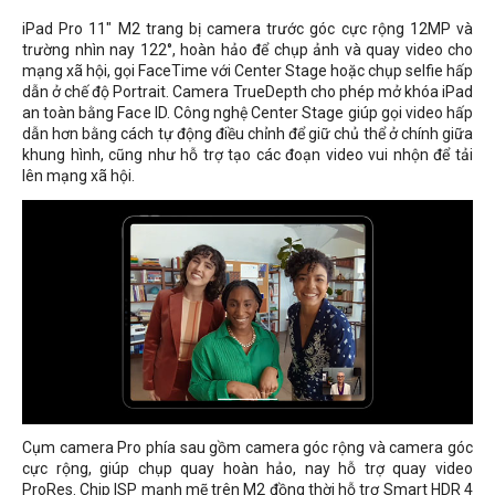
iPad Pro 11" M2 trang bị camera trước góc cực rộng 12MP và
trường nhìn nay 122°, hoàn hảo để chụp ảnh và quay video cho
mạng xã hội, gọi FaceTime với Center Stage hoặc chụp selfie hấp
dẫn ở chế độ Portrait. Camera TrueDepth cho phép mở khóa iPad
an toàn bằng Face ID. Công nghệ Center Stage giúp gọi video hấp
dẫn hơn bằng cách tự động điều chỉnh để giữ chủ thể ở chính giữa
khung hình, cũng như hỗ trợ tạo các đoạn video vui nhộn để tải
lên mạng xã hội.
Cụm camera Pro phía sau gồm camera góc rộng và camera góc
cực rộng, giúp chụp quay hoàn hảo, nay hỗ trợ quay video
ProRes. Chip ISP mạnh mẽ trên M2 đồng thời hỗ trợ Smart HDR 4