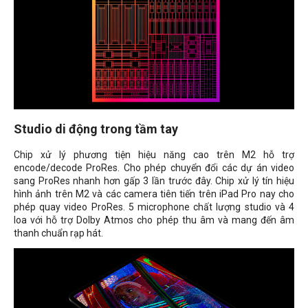
Studio di động trong tầm tay
Chip xử lý phương tiện hiệu năng cao trên M2 hỗ trợ
encode/decode ProRes. Cho phép chuyển đổi các dự án video
sang ProRes nhanh hơn gấp 3 lần trước đây. Chip xử lý tín hiệu
hình ảnh trên M2 và các camera tiên tiến trên iPad Pro nay cho
phép quay video ProRes. 5 microphone chất lượng studio và 4
loa với hỗ trợ Dolby Atmos cho phép thu âm và mang đến âm
thanh chuẩn rạp hát.