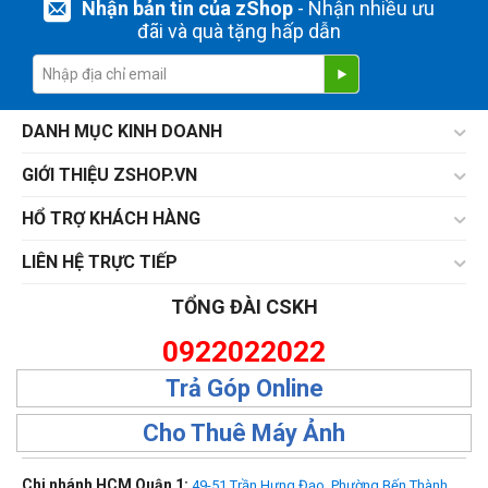
Nhận bản tin của zShop
- Nhận nhiều ưu
đãi và quà tặng hấp dẫn
DANH MỤC KINH DOANH
GIỚI THIỆU ZSHOP.VN
HỔ TRỢ KHÁCH HÀNG
LIÊN HỆ TRỰC TIẾP
TỔNG ĐÀI CSKH
0922022022
Trả Góp Online
Cho Thuê Máy Ảnh
Chi nhánh HCM Quận 1:
49-51 Trần Hưng Đạo, Phường Bến Thành,