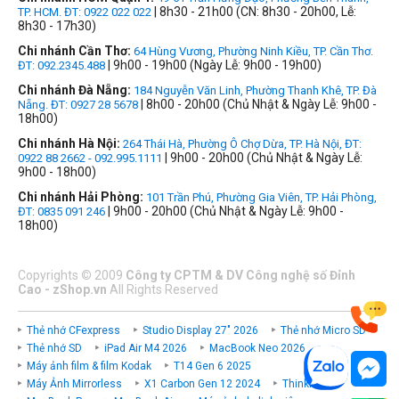
| 8h30 - 21h00 (CN: 8h30 - 20h00, Lễ:
TP. HCM. ĐT: 0922 022 022
8h30 - 17h30)
Chi nhánh Cần Thơ:
64 Hùng Vương, Phường Ninh Kiều, TP. Cần Thơ.
| 9h00 - 19h00 (Ngày Lễ: 9h00 - 19h00)
ĐT: 092.2345.488
Chi nhánh Đà Nẵng:
184 Nguyễn Văn Linh, Phường Thanh Khê, TP. Đà
| 8h00 - 20h00 (Chủ Nhật & Ngày Lễ: 9h00 -
Nẵng. ĐT: 0927 28 5678
18h00)
Chi nhánh Hà Nội:
264 Thái Hà, Phường Ô Chợ Dừa, TP. Hà Nội, ĐT:
| 9h00 - 20h00 (Chủ Nhật & Ngày Lễ:
0922 88 2662 - 092.995.1111
9h00 - 18h00)
Chi nhánh Hải Phòng:
101 Trần Phú, Phường Gia Viên, TP. Hải Phòng,
| 9h00 - 20h00 (Chủ Nhật & Ngày Lễ: 9h00 -
ĐT: 0835 091 246
18h00)
Copyrights
©
2009
Công ty CPTM & DV Công nghệ số Đỉnh
Cao - zShop.vn
All Rights Reserved
Thẻ nhớ CFexpress
Studio Display 27" 2026
Thẻ nhớ Micro SD
Thẻ nhớ SD
iPad Air M4 2026
MacBook Neo 2026
Máy ảnh film & film Kodak
T14 Gen 6 2025
Máy Ảnh Mirrorless
X1 Carbon Gen 12 2024
ThinkPad P