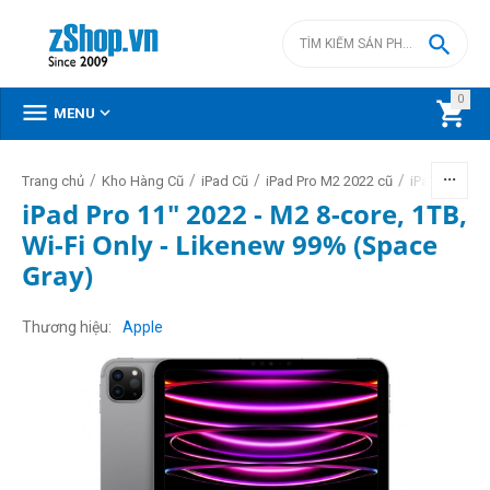

0



MENU
/
/
/
/
Trang chủ
Kho Hàng Cũ
iPad Cũ
iPad Pro M2 2022 cũ
iPad Pro 11i
iPad Pro 11" 2022 - M2 8-core, 1TB,
Wi-Fi Only - Likenew 99% (Space
Gray)
Thương hiệu
Apple