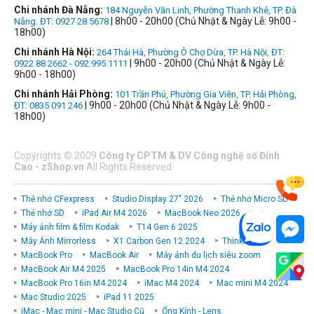
Chi nhánh Đà Nẵng:
184 Nguyễn Văn Linh, Phường Thanh Khê, TP. Đà
| 8h00 - 20h00 (Chủ Nhật & Ngày Lễ: 9h00 -
Nẵng. ĐT: 0927 28 5678
18h00)
Chi nhánh Hà Nội:
264 Thái Hà, Phường Ô Chợ Dừa, TP. Hà Nội, ĐT:
| 9h00 - 20h00 (Chủ Nhật & Ngày Lễ:
0922 88 2662 - 092.995.1111
9h00 - 18h00)
Chi nhánh Hải Phòng:
101 Trần Phú, Phường Gia Viên, TP. Hải Phòng,
| 9h00 - 20h00 (Chủ Nhật & Ngày Lễ: 9h00 -
ĐT: 0835 091 246
18h00)
Copyrights
©
2009
Công ty CPTM & DV Công nghệ số Đỉnh
Cao - zShop.vn
All Rights Reserved
Thẻ nhớ CFexpress
Studio Display 27" 2026
Thẻ nhớ Micro SD
Thẻ nhớ SD
iPad Air M4 2026
MacBook Neo 2026
Máy ảnh film & film Kodak
T14 Gen 6 2025
Máy Ảnh Mirrorless
X1 Carbon Gen 12 2024
ThinkPad P
MacBook Pro
MacBook Air
Máy ảnh du lịch siêu zoom
MacBook Air M4 2025
MacBook Pro 14in M4 2024
MacBook Pro 16in M4 2024
iMac M4 2024
Mac mini M4 2024
Mac Studio 2025
iPad 11 2025
iMac - Mac mini - Mac Studio Cũ
Ống Kính - Lens