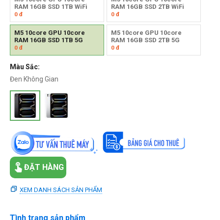
RAM 16GB SSD 1TB WiFi
RAM 16GB SSD 2TB WiFi
0
đ
0
đ
M5 10core GPU 10core
M5 10core GPU 10core
RAM 16GB SSD 1TB 5G
RAM 16GB SSD 2TB 5G
0
đ
0
đ
Màu Sắc:
Đen Không Gian
ĐẶT HÀNG
XEM DANH SÁCH SẢN PHẨM
Tình trạng sản phẩm