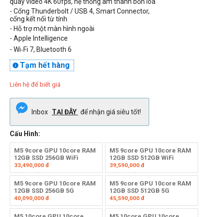
quay video
4K
60fps, hệ thống âm thanh bốn loa
- Cổng
Thunderbolt / USB 4,
Smart Connector
,
cổng kết nối
từ tính
- Hỗ trợ một màn hình ngoài
-
Apple Intelligence
- Wi‑Fi 7, Bluetooth 6
Tạm hết hàng

Liên hệ để biết giá
Inbox
TẠI ĐÂY
để nhận giá siêu tốt!
Cấu Hình:
M5 9core GPU 10core RAM
M5 9core GPU 10core RAM
12GB SSD 256GB WiFi
12GB SSD 512GB WiFi
33,490,000
đ
39,590,000
đ
M5 9core GPU 10core RAM
M5 9core GPU 10core RAM
12GB SSD 256GB 5G
12GB SSD 512GB 5G
40,090,000
đ
45,590,000
đ
M5 10core GPU 10core
M5 10core GPU 10core