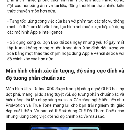
phá thêm nhiều phong cách hình ảnh trong Image Playground,
đặt câu hỏi bằng ảnh và tài liệu, đồng thời khai thác nhiều kiến
thức chuyên môn hơn nữa.
- Tăng tốc luồng công việc của bạn với phím tắt, các tác vụ thông
minh có thể tóm tắt văn bản, tạo hình ảnh hoặc trực tiếp sử dụng
các mô hình Apple Intelligence.
- Sử dụng công cụ Dọn Dẹp để xóa ngay những yếu tố gây mất
tập trung không mong muốn trong ảnh. Xác định đối tượng và
xóa bằng một thao tác chạm hoặc dùng Apple Pencil để xóa với
độ chính xác cao hơn nữa.
Màn hình chính xác ấn tượng, độ sáng cực đỉnh và
độ tương phản chuẩn xác
Màn hình Ultra Retina XDR được trang bị công nghệ OLED hai lớp
đột phá, mang lại độ sáng tuyệt vời, độ tương phản chuẩn xác và
hiệu năng dải tần nhạy sáng cực cao. Các công nghệ tiên tiến như
ProMotion và True Tone mang lại cho bạn trải nghiệm thị giác
đẹp xuất thần. Và bạn có thể sử dụng Chế Độ Tham Chiếu cho
những luồng công việc đòi hỏi độ chính xác về màu sắc.