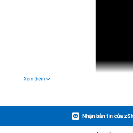
Xem thêm
Nhận bản tin của zS
iPadOS và các ứng dụng
iPadOS 26 đem tới một thiết kế mới tuyệt đẹp với Liquid G