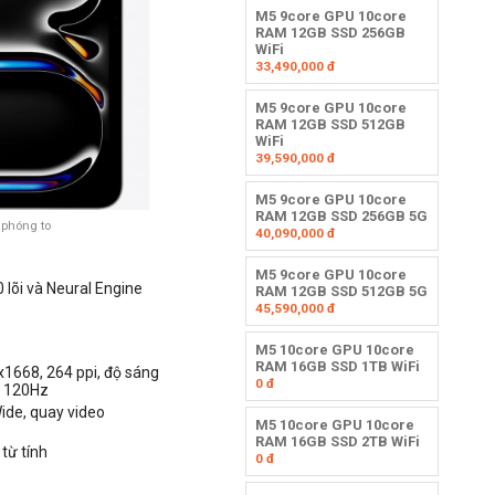
M5 9core GPU 10core
RAM 12GB SSD 256GB
WiFi
33,490,000
đ
M5 9core GPU 10core
RAM 12GB SSD 512GB
WiFi
39,590,000
đ
M5 9core GPU 10core
RAM 12GB SSD 256GB 5G
 phóng to
40,090,000
đ
M5 9core GPU 10core
0 lõi và Neural Engine
RAM 12GB SSD 512GB 5G
45,590,000
đ
M5 10core GPU 10core
RAM 16GB SSD 1TB WiFi
x1668, 264 ppi, độ sáng
0
đ
n 120Hz
ide
, quay video
M5 10core GPU 10core
RAM 16GB SSD 2TB WiFi
i
từ tính
0
đ