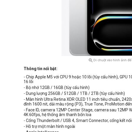

Di chuột vào hình ảnh để
Thông tin nổi bật:
- Chip Apple M5 với CPU 9 hoặc 10 lõi (tùy cấu hình), GPU 1
16 lõi
- Bộ nhớ 12GB / 16GB (tùy cấu hình)
- Dung lượng 256GB / 512GB / 1TB / 2TB (tùy cấu hình)
- Màn hình Ultra Retina XDR OLED 11 inch tiêu chuẩn, 2420
đỉnh 1600 nit, dải màu rộng (P3), True Tone, ProMotion đế
- Face ID, c
amera 12MP Center Stage, c
amera sau 12MP W
4K
60fps, hệ thống âm thanh bốn loa
- Cổng
Thunderbolt / USB 4,
Smart Connector
,
cổng kết nố
- Hỗ trợ một màn hình ngoài