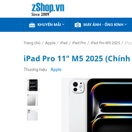


KHUYẾN MÃI
MÁY ẢNH - ỐNG KÍNH
/
/
/
/
/
iPa
Trang chủ
Apple
iPad
iPad Pro
iPad Pro M5 2025
iPad Pro 11" M5 2025 (Chín
Thương hiệu
Apple