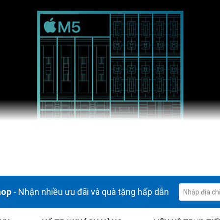
hop
- Nhận nhiều ưu đãi và quà tặng hấp dẫn
lass và những cải tiến đột phá đưa hiệu suất của iPad Pro lên một tầm