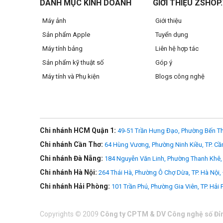
DANH MỤC KINH DOANH
GIỚI THIỆU ZSHOP
đến cho bạn sức mạnh và sự linh hoạt tuyệt vời hơn bao gi
ứng trực quan.
Máy ảnh
Giới thiệu
Sản phẩm Apple
Tuyển dụng
Máy tính bảng
Liên hệ hợp tác
Sản phẩm kỹ thuật số
Góp ý
Máy tính và Phụ kiện
Blogs công nghệ
Chi nhánh HCM Quận 1:
49-51 Trần Hưng Đạo, Phường Bến Th
Chi nhánh Cần Thơ:
64 Hùng Vương, Phường Ninh Kiều, TP. Cầ
Chi nhánh Đà Nẵng:
184 Nguyễn Văn Linh, Phường Thanh Khê, 
Chi nhánh Hà Nội:
264 Thái Hà, Phường Ô Chợ Dừa, TP. Hà Nội,
Chi nhánh Hải Phòng:
101 Trần Phú, Phường Gia Viên, TP. Hải
Copyrights
©
2009
Công ty CPTM & DV Công nghệ số Đỉ