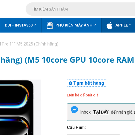



DJI - INSTA360
PHỤ KIỆN MÁY ẢNH
APPLE
d Pro 11" M5 2025 (Chính hãng)
h hãng) (M5 10core GPU 10core RAM
Tạm hết hàng

Liên hệ để biết giá
Inbox
TẠI ĐÂY
để nhận giá s
Cấu Hình: