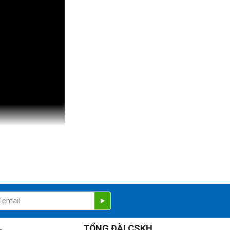
 cao mới. Hệ thống cửa sổ trực quan được thiết kế mới mang
TỔNG ĐÀI CSKH