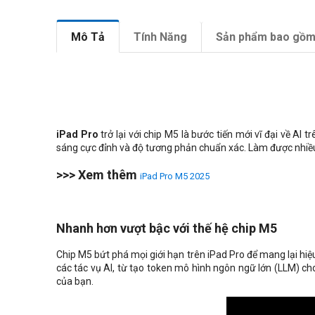
Mô Tả
Tính Năng
Sản phẩm bao gồ
iPad Pro
trở lại với chip M5 là bước tiến mới vĩ đại về A
sáng cực đỉnh và độ tương phản chuẩn xác.
Làm được nhiều 
>>> Xem thêm
iPad Pro M5 2025
Nhanh hơn vượt bậc với thế hệ chip M5
Chip M5 bứt phá mọi giới hạn trên iPad Pro để mang lại hiệ
các tác vụ AI, từ tạo token mô hình ngôn ngữ lớn (LLM) ch
của bạn.