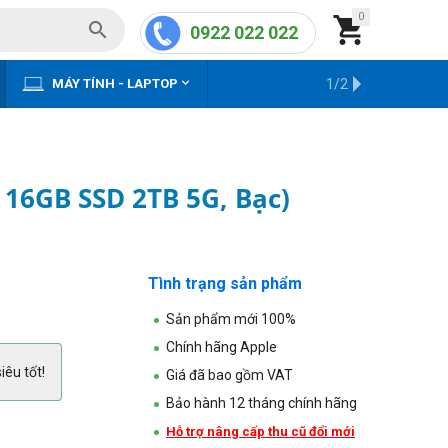
0


0922 022 022


MÁY TÍNH - LAPTOP
KHO HÀNG CŨ
1/2
 16GB SSD 2TB 5G, Bạc)
Tình trạng sản phẩm
Sản phẩm mới 100%
Chính hãng Apple
iêu tốt!
Giá đã bao gồm VAT
Bảo hành 12 tháng chính hãng
Hỗ trợ nâng cấp thu cũ đổi mới