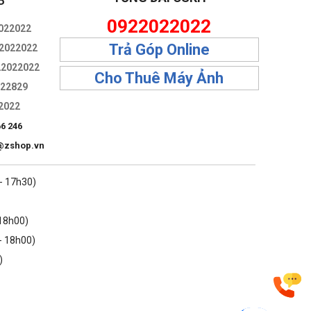
P
 thực hiện dự án sáng tạo ở mọi quy mô với trải nghiệm cảm
0922022022
022022
Trả Góp Online
2022022
22022022
Cho Thuê Máy Ảnh
322829
2022
66 246
@zshop.vn
 - 17h30)
 18h00)
- 18h00)
)