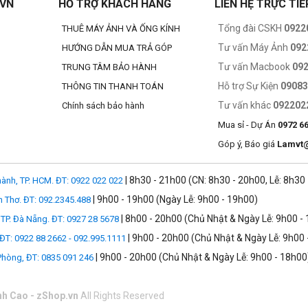
.VN
HỔ TRỢ KHÁCH HÀNG
LIÊN HỆ TRỰC TIẾ
ờ hết. Chạy ứng dụng chuyên nghiệp, chơi game đòi hỏi hiệu năng cao và
Tổng đài CSKH
0922
THUÊ MÁY ẢNH VÀ ỐNG KÍNH
Tư vấn Máy Ảnh
092
HƯỚNG DẪN MUA TRẢ GÓP
Tư vấn Macbook
09
TRUNG TÂM BẢO HÀNH
Hỗ trợ Sự Kiện
0908
THÔNG TIN THANH TOÁN
Tư vấn khác
092202
Chính sách bảo hành
Mua sỉ - Dự Án
0972 6
Góp ý, Báo giá
Lamvt
| 8h30 - 21h00 (CN: 8h30 - 20h00, Lễ: 8h30
ành, TP. HCM. ĐT: 0922 022 022
| 9h00 - 19h00 (Ngày Lễ: 9h00 - 19h00)
n Thơ. ĐT: 092.2345.488
| 8h00 - 20h00 (Chủ Nhật & Ngày Lễ: 9h00 -
TP. Đà Nẵng. ĐT: 0927 28 5678
| 9h00 - 20h00 (Chủ Nhật & Ngày Lễ: 9h00 
 ĐT: 0922 88 2662 - 092.995.1111
| 9h00 - 20h00 (Chủ Nhật & Ngày Lễ: 9h00 - 18h00
 Phòng, ĐT: 0835 091 246
nh Cao - zShop.vn
All Rights Reserved