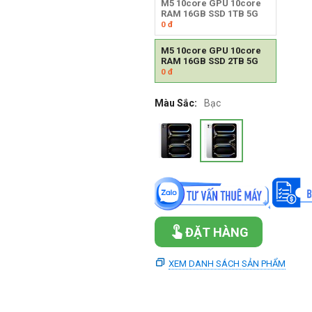
M5 10core GPU 10core
RAM 16GB SSD 1TB 5G
0
đ
M5 10core GPU 10core
RAM 16GB SSD 2TB 5G
0
đ
Màu Sắc:
Bạc
ĐẶT HÀNG
XEM DANH SÁCH SẢN PHẨM