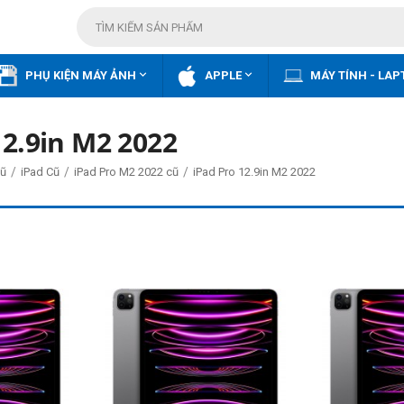


PHỤ KIỆN MÁY ẢNH
APPLE
MÁY TÍNH - LAP
12.9in M2 2022
/
/
/
ũ
iPad Cũ
iPad Pro M2 2022 cũ
iPad Pro 12.9in M2 2022