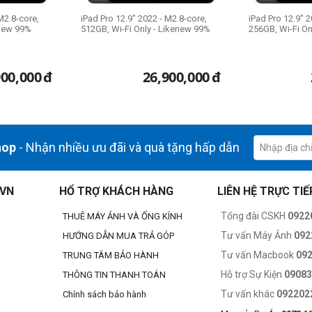
M2 8-core,
iPad Pro 12.9" 2022 - M2 8-core,
iPad Pro 12.9" 2
enew 99%
512GB, Wi-Fi Only - Likenew 99%
256GB, Wi-Fi On
900,000
đ
26,900,000
đ
hop
- Nhận nhiều ưu đãi và quà tặng hấp dẫn
.VN
HỔ TRỢ KHÁCH HÀNG
LIÊN HỆ TRỰC TIẾ
Tổng đài CSKH
0922
THUÊ MÁY ẢNH VÀ ỐNG KÍNH
Tư vấn Máy Ảnh
092
HƯỚNG DẪN MUA TRẢ GÓP
Tư vấn Macbook
09
TRUNG TÂM BẢO HÀNH
Hỗ trợ Sự Kiện
0908
THÔNG TIN THANH TOÁN
Tư vấn khác
092202
Chính sách bảo hành