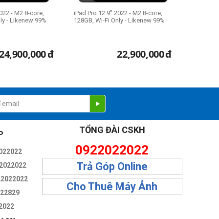
022 - M2 8-core,
iPad Pro 12.9" 2022 - M2 8-core,
ly - Likenew 99%
128GB, Wi-Fi Only - Likenew 99%
24,900,000
đ
22,900,000
đ
TỔNG ĐÀI CSKH
P
0922022022
022022
Trả Góp Online
2022022
22022022
Cho Thuê Máy Ảnh
322829
2022