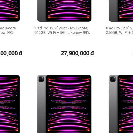
M2 8-core,
iPad Pro 12.9" 2022 - M2 8-core,
iPad Pro 12.9" 2
enew 99%
512GB, Wi-Fi + 5G - Likenew 99%
256GB, Wi-Fi + 
900,000
đ
27,900,000
đ