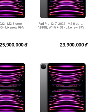
022 - M2 8-core,
iPad Pro 12.9" 2022 - M2 8-core,
5G - Likenew 99%
128GB, Wi-Fi + 5G - Likenew 99%
25,900,000
đ
23,900,000
đ