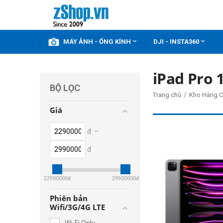



KHUYẾN MÃI
MÁY ẢNH - ỐNG KÍNH
DJI - INSTA360
iPad Pro 
BỘ LỌC
/
Trang chủ
Kho Hàng C
Giá
đ
–
đ
22900000
đ
29900000
đ
Phiên bản
Wifi/3G/4G LTE