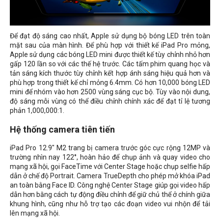
Để đạt độ sáng cao nhất, Apple sử dụng bộ bóng LED trên toàn
mặt sau của màn hình. Để phù hợp với thiết kế iPad Pro mỏng,
Apple sử dụng các bóng LED mini được thiết kế tùy chỉnh nhỏ hơn
gấp 120 lần so với các thế hệ trước. Các tấm phim quang học và
tản sáng kích thước tùy chỉnh kết hợp ánh sáng hiệu quả hơn và
phù hợp trong thiết kế chỉ mỏng 6.4mm. Có hơn 10,000 bóng LED
mini để nhóm vào hơn 2500 vùng sáng cục bộ. Tùy vào nội dung,
độ sáng mỗi vùng có thể điều chỉnh chính xác để đạt tỉ lệ tương
phản 1,000,000:1.
Hệ thống camera tiên tiến
iPad Pro 12.9" M2 trang bị camera trước góc cực rộng 12MP và
trường nhìn nay 122°, hoàn hảo để chụp ảnh và quay video cho
mạng xã hội, gọi FaceTime với Center Stage hoặc chụp selfie hấp
dẫn ở chế độ Portrait. Camera TrueDepth cho phép mở khóa iPad
an toàn bằng Face ID. Công nghệ Center Stage giúp gọi video hấp
dẫn hơn bằng cách tự động điều chỉnh để giữ chủ thể ở chính giữa
khung hình, cũng như hỗ trợ tạo các đoạn video vui nhộn để tải
lên mạng xã hội.