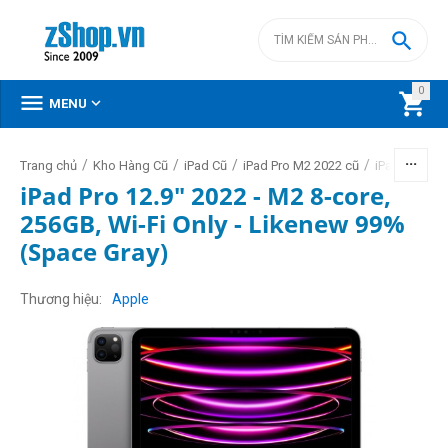

0



MENU
/
/
/
/
Trang chủ
Kho Hàng Cũ
iPad Cũ
iPad Pro M2 2022 cũ
iPad Pro 12.
iPad Pro 12.9" 2022 - M2 8-core,
256GB, Wi-Fi Only - Likenew 99%
(Space Gray)
Thương hiệu
Apple