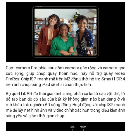
Cụm camera Pro phía sau gồm camera góc rộng và camera góc
cực rộng, giúp chụp quay hoàn hảo, nay hỗ trợ quay video
ProRes. Chip ISP mạnh mẽ trên M2 đồng thời hỗ trợ Smart HDR 4
nên ảnh chụp bằng iPad sẽ nhìn chân thực hơn.
Bộ quét LiDAR đo thời gian ánh sáng phản xạ lại từ các vật thể, từ
đó tạo bản đồ độ sâu của bất kỳ không gian nào bạn đang ở và
mở khóa trải nghiệm AR sống động. Hoạt động với chip ISP mạnh
mẽ để lấy nét hình ảnh và video chính xác hơn trong điều kiện ánh
sáng yếu và giảm thời gian chụp.