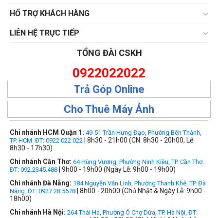
HỔ TRỢ KHÁCH HÀNG
LIÊN HỆ TRỰC TIẾP
TỔNG ĐÀI CSKH
0922022022
Trả Góp Online
Cho Thuê Máy Ảnh
Chi nhánh HCM Quận 1:
49-51 Trần Hưng Đạo, Phường Bến Thành,
| 8h30 - 21h00 (CN: 8h30 - 20h00, Lễ:
TP. HCM. ĐT: 0922 022 022
8h30 - 17h30)
Chi nhánh Cần Thơ:
64 Hùng Vương, Phường Ninh Kiều, TP. Cần Thơ.
| 9h00 - 19h00 (Ngày Lễ: 9h00 - 19h00)
ĐT: 092.2345.488
Chi nhánh Đà Nẵng:
184 Nguyễn Văn Linh, Phường Thanh Khê, TP. Đà
| 8h00 - 20h00 (Chủ Nhật & Ngày Lễ: 9h00 -
Nẵng. ĐT: 0927 28 5678
18h00)
Chi nhánh Hà Nội:
264 Thái Hà, Phường Ô Chợ Dừa, TP. Hà Nội, ĐT: