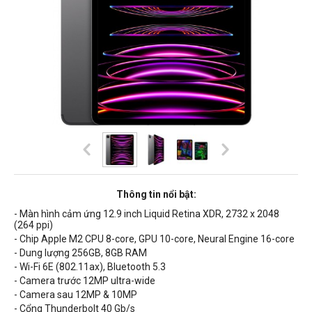
Thông tin nổi bật:
- Màn hình cảm ứng 12.9 inch
Liquid Retina XDR
,
2732 x 2048
(264 ppi)
- Chip Apple M2 CPU 8-core, GPU 10-core, Neural Engine 16-core
- Dung lượng 256GB, 8GB RAM
- Wi-Fi
6E (802.11ax
), Bluetooth 5.3
- Camera trước 12MP ultra-wide
- Camera sau 12MP & 10MP
- Cổng Thunderbolt 40 Gb/s