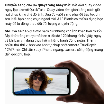
Chuyển sang chế độ quay trong nháy mắt
. Bắt đầu quay video
ngay lập tức với QuickTake. Quay video đơn giản bằng cách giữ
nút chụp khi ở chế độ ảnh. Sau đó vuốt sang phải để tiếp tục ghi
âm. Nếu bạn đang chụp ngoài trời, A13 Bionic có thể sử dụng học
máy để tự động theo dõi đối tượng chuyển động.
Slo-mo selfie
Với slofie nắm giữ những khoảnh khắc bạn muốn.
Mọi thứ trông mượt mà hơn ở tốc độ 120 khung hình/ giây, ngay
cả khi bạn chỉ đang thực hiện những hành động ngắn. Thêm
nhiều thứ thú vị hơn vào ảnh tự chụp nhờ camera TrueDepth
12MP mới. Chỉ cần xoay iPhone ngang, camera sẽ tự động mang
đến góc phù hợp.