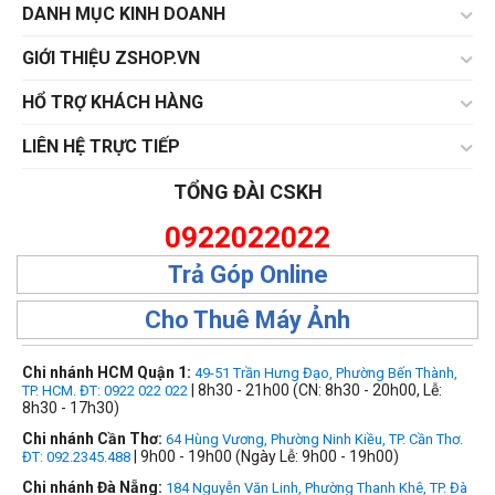
DANH MỤC KINH DOANH
GIỚI THIỆU ZSHOP.VN
HỔ TRỢ KHÁCH HÀNG
LIÊN HỆ TRỰC TIẾP
TỔNG ĐÀI CSKH
0922022022
Trả Góp Online
Cho Thuê Máy Ảnh
Chi nhánh HCM Quận 1:
49-51 Trần Hưng Đạo, Phường Bến Thành,
| 8h30 - 21h00 (CN: 8h30 - 20h00, Lễ:
TP. HCM. ĐT: 0922 022 022
8h30 - 17h30)
Chi nhánh Cần Thơ:
64 Hùng Vương, Phường Ninh Kiều, TP. Cần Thơ.
| 9h00 - 19h00 (Ngày Lễ: 9h00 - 19h00)
ĐT: 092.2345.488
Chi nhánh Đà Nẵng:
184 Nguyễn Văn Linh, Phường Thanh Khê, TP. Đà