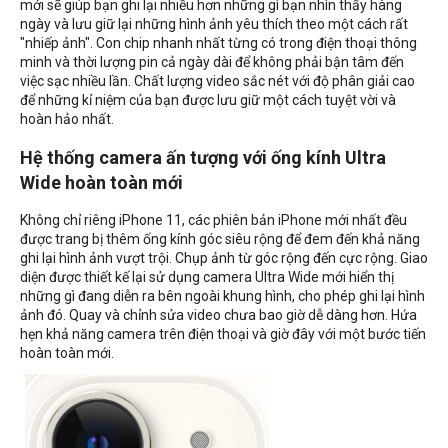
mới sẽ giúp bạn ghi lại nhiều hơn những gì bạn nhìn thấy hàng
ngày và lưu giữ lại những hình ảnh yêu thích theo một cách rất
"nhiếp ảnh". Con chip nhanh nhất từng có trong điện thoại thông
minh và thời lượng pin cả ngày dài để không phải bận tâm đến
việc sạc nhiều lần. Chất lượng video sắc nét với độ phân giải cao
để những kỉ niệm của bạn được lưu giữ một cách tuyệt vời và
hoàn hảo nhất.
Hệ thống camera ấn tượng với ống kính Ultra
Wide hoàn toàn mới
Không chỉ riêng iPhone 11, các phiên bản iPhone mới nhất đều
được trang bị thêm ống kính góc siêu rộng để đem đến khả năng
ghi lại hình ảnh vượt trội. Chụp ảnh từ góc rộng đến cực rộng. Giao
diện được thiết kế lại sử dụng camera Ultra Wide mới hiển thị
những gì đang diễn ra bên ngoài khung hình, cho phép ghi lại hình
ảnh đó. Quay và chỉnh sửa video chưa bao giờ dễ dàng hơn. Hứa
hẹn khả năng camera trên điện thoại và giờ đây với một bước tiến
hoàn toàn mới.