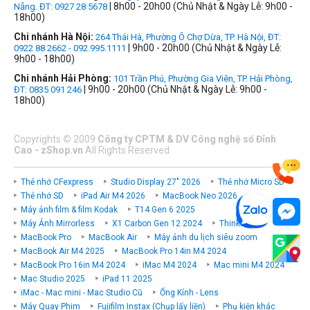
| 8h00 - 20h00 (Chủ Nhật & Ngày Lễ: 9h00 -
Nẵng. ĐT: 0927 28 5678
18h00)
Chi nhánh Hà Nội:
264 Thái Hà, Phường Ô Chợ Dừa, TP. Hà Nội, ĐT:
| 9h00 - 20h00 (Chủ Nhật & Ngày Lễ:
0922 88 2662 - 092.995.1111
9h00 - 18h00)
Chi nhánh Hải Phòng:
101 Trần Phú, Phường Gia Viên, TP. Hải Phòng,
| 9h00 - 20h00 (Chủ Nhật & Ngày Lễ: 9h00 -
ĐT: 0835 091 246
18h00)
Copyrights
©
2009
Công ty CPTM & DV Công nghệ số Đỉnh
Cao - zShop.vn
All Rights Reserved
Thẻ nhớ CFexpress
Studio Display 27" 2026
Thẻ nhớ Micro SD
Thẻ nhớ SD
iPad Air M4 2026
MacBook Neo 2026
Máy ảnh film & film Kodak
T14 Gen 6 2025
Máy Ảnh Mirrorless
X1 Carbon Gen 12 2024
ThinkPad P
MacBook Pro
MacBook Air
Máy ảnh du lịch siêu zoom
MacBook Air M4 2025
MacBook Pro 14in M4 2024
MacBook Pro 16in M4 2024
iMac M4 2024
Mac mini M4 2024
Mac Studio 2025
iPad 11 2025
iMac - Mac mini - Mac Studio Cũ
Ống Kính - Lens
Máy Quay Phim
Fujifilm Instax (Chụp lấy liền)
Phụ kiện khác