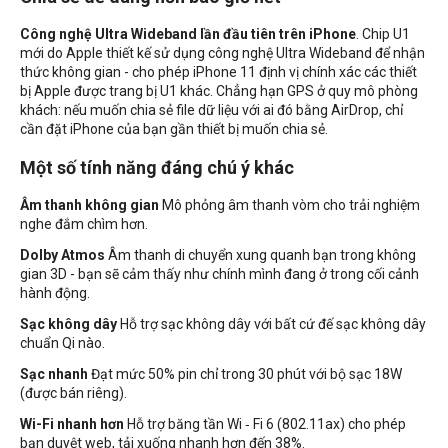
Công nghệ Ultra Wideband lần đầu tiên trên iPhone
. Chip U1
mới do Apple thiết kế sử dụng công nghệ Ultra Wideband để nhận
thức không gian - cho phép iPhone 11 định vị chính xác các thiết
bị Apple được trang bị U1 khác. Chẳng hạn GPS ở quy mô phòng
khách: nếu muốn chia sẻ file dữ liệu với ai đó bằng AirDrop, chỉ
cần đặt iPhone của bạn gần thiết bị muốn chia sẻ.
Một số tính năng đáng chú ý khác
Âm thanh không gian
Mô phỏng âm thanh vòm cho trải nghiệm
nghe đắm chìm hơn.
Dolby Atmos
Âm thanh di chuyển xung quanh bạn trong không
gian 3D - bạn sẽ cảm thấy như chính mình đang ở trong cối cảnh
hành động.
Sạc không dây
Hỗ trợ sạc không dây với bất cứ đế sạc không dây
chuẩn Qi nào.
Sạc nhanh
Đạt mức 50% pin chỉ trong 30 phút với bộ sạc 18W
(được bán riêng).
Wi-Fi nhanh hơn
Hỗ trợ băng tần Wi ‑ Fi 6 (802.11ax) cho phép
bạn duyệt web, tải xuống nhanh hơn đến 38%.