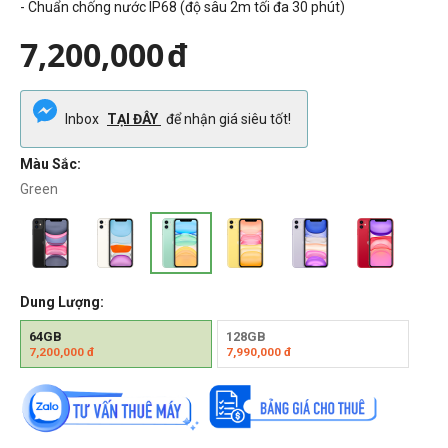
- Chuẩn chống nước IP68 (độ sâu 2m tối đa 30 phút)
7,200,000
đ
Inbox
TẠI ĐÂY
để nhận giá siêu tốt!
Màu Sắc:
Green
Dung Lượng:
64GB
128GB
7,200,000
đ
7,990,000
đ