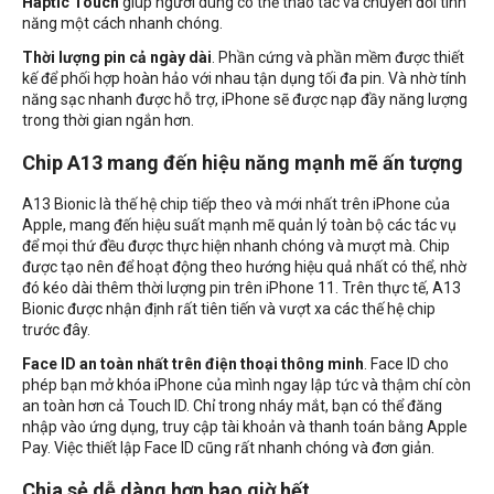
Haptic Touch
giúp người dùng có thể thao tác và chuyển đổi tính
năng một cách nhanh chóng.
Thời lượng pin cả ngày dài
. Phần cứng và phần mềm được thiết
kế để phối hợp hoàn hảo với nhau tận dụng tối đa pin. Và nhờ tính
năng sạc nhanh được hỗ trợ, iPhone sẽ được nạp đầy năng lượng
trong thời gian ngắn hơn.
Chip A13 mang đến hiệu năng mạnh mẽ ấn tượng
A13 Bionic là thế hệ chip tiếp theo và mới nhất trên iPhone của
Apple, mang đến hiệu suất mạnh mẽ quản lý toàn bộ các tác vụ
để mọi thứ đều được thực hiện nhanh chóng và mượt mà. Chip
được tạo nên để hoạt động theo hướng hiệu quả nhất có thể, nhờ
đó kéo dài thêm thời lượng pin trên iPhone 11. Trên thực tế, A13
Bionic được nhận định rất tiên tiến và vượt xa các thế hệ chip
trước đây.
Face ID an toàn nhất trên điện thoại thông minh
. Face ID cho
phép bạn mở khóa iPhone của mình ngay lập tức và thậm chí còn
an toàn hơn cả Touch ID. Chỉ trong nháy mắt, bạn có thể đăng
nhập vào ứng dụng, truy cập tài khoản và thanh toán bằng Apple
Pay. Việc thiết lập Face ID cũng rất nhanh chóng và đơn giản.
Chia sẻ dễ dàng hơn bao giờ hết