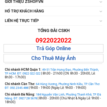
GIỚI THIỆU ZSHOP.VN
HỔ TRỢ KHÁCH HÀNG
LIÊN HỆ TRỰC TIẾP
TỔNG ĐÀI CSKH
0922022022
Trả Góp Online
Cho Thuê Máy Ảnh
Chi nhánh HCM Quận 1:
49-51 Trần Hưng Đạo, Phường Bến Thành,
| 8h30 - 21h00 (CN: 8h30 - 20h00, Lễ:
TP. HCM. ĐT: 0922 022 022
8h30 - 17h30)
Chi nhánh Cần Thơ:
64 Hùng Vương, Phường Ninh Kiều, TP. Cần Thơ.
| 9h00 - 19h00 (Ngày Lễ: 9h00 - 19h00)
ĐT: 092.2345.488
Chi nhánh Đà Nẵng:
184 Nguyễn Văn Linh, Phường Thanh Khê, TP. Đà
| 8h00 - 20h00 (Chủ Nhật & Ngày Lễ: 9h00 -
Nẵng. ĐT: 0927 28 5678
18h00)