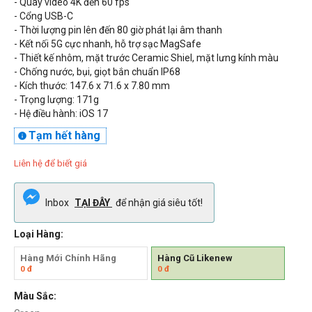
- Quay video 4K đến 60 fps
- Cổng
USB-C
- Thời lượng pin lên đến
80
giờ phát lại âm thanh
- Kết nối 5G cực nhanh, hỗ trợ sạc MagSafe
- Thiết kế nhôm, mặt trước
Ceramic Shiel, mặt lưng kính
màu
- Chống nước, bụi, giọt bắn chuẩn
IP68
- Kích thước: 147.6 x 71.6 x 7.80 mm
- Trọng lượng: 171g
- Hệ điều hành: iOS 17
Tạm hết hàng

Liên hệ để biết giá
Inbox
TẠI ĐÂY
để nhận giá siêu tốt!
Loại Hàng:
Hàng Mới Chính Hãng
Hàng Cũ Likenew
0
đ
0
đ
Màu Sắc: