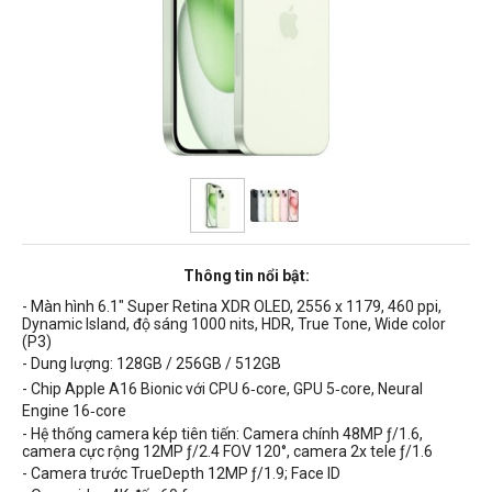
Thông tin nổi bật:
- Màn hình 6.1" Super Retina XDR OLED, 2556 x 1179, 460 ppi,
Dynamic Island, độ sáng 10
00 nits
, HDR, True Tone, Wide color
(P3)
- Dung lượng: 128GB / 256GB / 512GB
- Chip Apple A16 Bionic với CPU 6‑core, GPU 5‑core, Neural
Engine 16‑core
- Hệ thống camera kép tiên tiến: Camera chính 48MP ƒ/1.6,
camera cực rộng 12MP ƒ/2.4 FOV 120°, camera 2x tele ƒ/1.6
- Camera trước TrueDepth 12MP ƒ/1.9; Face ID