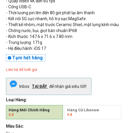
- Quay video 4K đến 60 fps
- Cổng
USB-C
- Thời lượng pin lên đến
80
giờ phát lại âm thanh
- Kết nối 5G cực nhanh, hỗ trợ sạc MagSafe
- Thiết kế nhôm, mặt trước
Ceramic Shiel, mặt lưng kính
màu
- Chống nước, bụi, giọt bắn chuẩn
IP68
- Kích thước: 147.6 x 71.6 x 7.80 mm
- Trọng lượng: 171g
- Hệ điều hành: iOS 17
Tạm hết hàng

Liên hệ để biết giá
Inbox
TẠI ĐÂY
để nhận giá siêu tốt!
Loại Hàng:
Hàng Mới Chính Hãng
Hàng Cũ Likenew
0
đ
0
đ
Màu Sắc: