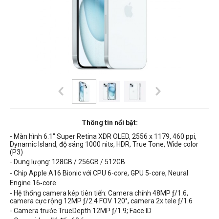
Thông tin nổi bật:
- Màn hình 6.1" Super Retina XDR OLED, 2556 x 1179, 460 ppi,
Dynamic Island, độ sáng 10
00 nits
, HDR, True Tone, Wide color
(P3)
- Dung lượng: 128GB / 256GB / 512GB
- Chip Apple A16 Bionic với CPU 6‑core, GPU 5‑core, Neural
Engine 16‑core
- Hệ thống camera kép tiên tiến: Camera chính 48MP ƒ/1.6,
camera cực rộng 12MP ƒ/2.4 FOV 120°, camera 2x tele ƒ/1.6
- Camera trước TrueDepth 12MP ƒ/1.9; Face ID