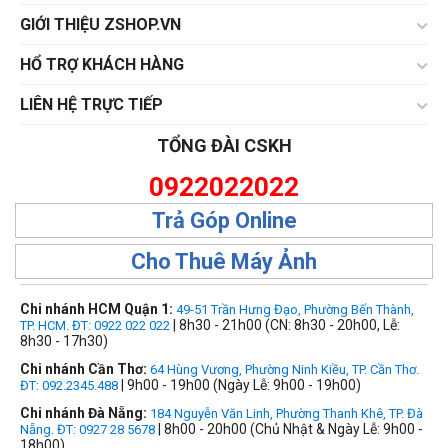
GIỚI THIỆU ZSHOP.VN
HỔ TRỢ KHÁCH HÀNG
LIÊN HỆ TRỰC TIẾP
TỔNG ĐÀI CSKH
0922022022
Trả Góp Online
Cho Thuê Máy Ảnh
Chi nhánh HCM Quận 1:
49-51 Trần Hưng Đạo, Phường Bến Thành,
| 8h30 - 21h00 (CN: 8h30 - 20h00, Lễ:
TP. HCM. ĐT: 0922 022 022
8h30 - 17h30)
Chi nhánh Cần Thơ:
64 Hùng Vương, Phường Ninh Kiều, TP. Cần Thơ.
| 9h00 - 19h00 (Ngày Lễ: 9h00 - 19h00)
ĐT: 092.2345.488
Chi nhánh Đà Nẵng:
184 Nguyễn Văn Linh, Phường Thanh Khê, TP. Đà
| 8h00 - 20h00 (Chủ Nhật & Ngày Lễ: 9h00 -
Nẵng. ĐT: 0927 28 5678
18h00)