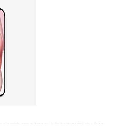
eo của mình, xem ai đang gọi, kiểm tra trạng thái chuyến bay