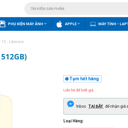


PHỤ KIỆN MÁY ẢNH
APPLE
MÁY TÍNH - LAP
 15 - Likenew
, 512GB)
Tạm hết hàng

Liên hệ để biết giá
Inbox
TẠI ĐÂY
để nhận giá s
Loại Hàng: