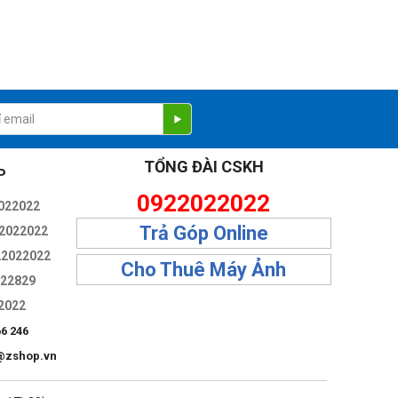
TỔNG ĐÀI CSKH
P
0922022022
022022
Trả Góp Online
2022022
22022022
Cho Thuê Máy Ảnh
322829
2022
66 246
@zshop.vn