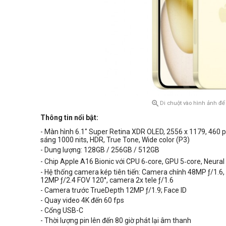

Di chuột vào hình ảnh để
Thông tin nổi bật:
- Màn hình 6.1" Super Retina XDR OLED, 2556 x 1179, 460 p
sáng 10
00 nits
, HDR, True Tone, Wide color (P3)
- Dung lượng: 128GB / 256GB / 512GB
- Chip Apple A16 Bionic với CPU 6‑core, GPU 5‑core, Neural
- Hệ thống camera kép tiên tiến: Camera chính 48MP ƒ/1.6
12MP ƒ/2.4 FOV 120°, camera 2x tele ƒ/1.6
- Camera trước TrueDepth 12MP ƒ/1.9; Face ID
- Quay video 4K đến 60 fps
- Cổng
USB-C
- Thời lượng pin lên đến
80
giờ phát lại âm thanh