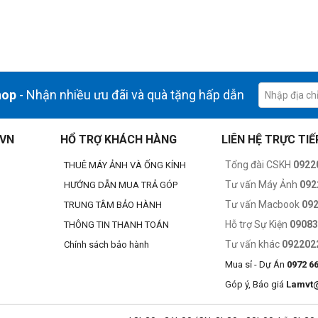
hop
- Nhận nhiều ưu đãi và quà tặng hấp dẫn
.VN
HỔ TRỢ KHÁCH HÀNG
LIÊN HỆ TRỰC TIẾ
Tổng đài CSKH
0922
THUÊ MÁY ẢNH VÀ ỐNG KÍNH
Tư vấn Máy Ảnh
092
HƯỚNG DẪN MUA TRẢ GÓP
Tư vấn Macbook
09
TRUNG TÂM BẢO HÀNH
Hỗ trợ Sự Kiện
0908
THÔNG TIN THANH TOÁN
Tư vấn khác
092202
Chính sách bảo hành
Mua sỉ - Dự Án
0972 6
Góp ý, Báo giá
Lamvt