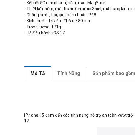
- Kết nối 5G cực nhanh, hỗ trợ sạc MagSafe
- Thiết kế nhôm, mặt trước
Ceramic Shiel, mặt lưng kính
m
- Chống nước, bụi, giọt bắn chuẩn
IP68
- Kích thước: 147.6 x 71.6 x 7.80 mm
- Trọng lượng: 171g
- Hệ điều hành: iOS 17
Mô Tả
Tính Năng
Sản phẩm bao gồ
iPhone 15
đem đến các tính năng hỗ trợ an toàn vượt trội
17.