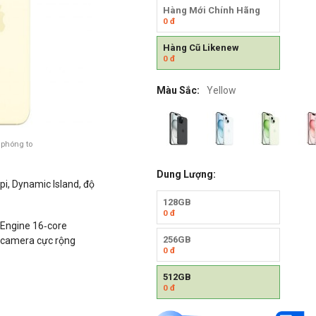
Hàng Mới Chính Hãng
0
đ
Hàng Cũ Likenew
0
đ
Màu Sắc:
Yellow
 phóng to
Dung Lượng:
pi, Dynamic Island, độ
128GB
0
đ
 Engine 16‑core
256GB
, camera cực rộng
0
đ
512GB
0
đ