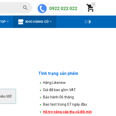
0


0922 022 022


TOP
KHO HÀNG CŨ
2/2
Tình trạng sản phẩm
Hàng Likenew
Giá đã bao gồm VAT
iêu tốt!
Bảo hành 06 tháng
Bao test trong 07 ngày đầu
Hỗ trợ nâng cấp thu cũ đổi mới