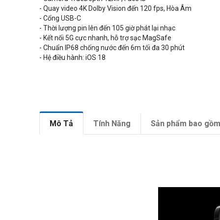
-
Quay video 4K Dolby Vision đến 120 fps,
Hòa Âm
- Cổng
USB-C
- Thời lượng pin lên đến 105 giờ phát lại nhạc
- Kết nối 5G cực nhanh, hỗ trợ sạc MagSafe
- Chuẩn
IP68 chống nước đến 6m tối đa 30 phút
- Hệ điều hành: iOS 18
Mô Tả
Tính Năng
Sản phẩm bao gồ