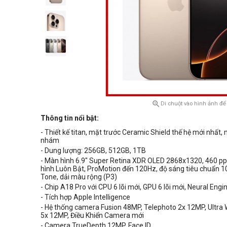

Di chuột vào hình ảnh để
Thông tin nổi bật:
- Thiết kế titan, mặt trước Ceramic Shield thế hệ mới nhất,
nhám
- Dung lượng: 256GB, 512GB, 1TB
- Màn hình 6.9" Super Retina XDR OLED 2868x1320, 460 ppi
hình Luôn Bật,
ProMotion đến 120Hz,
độ sáng tiêu chuẩn
1
Tone, dải màu rộng (P3)
- Chip A18 Pro với CPU 6 lõi mới, GPU 6 lõi mới, Neural Engin
- Tích hợp Apple Intelligence
- Hệ thống camera Fusion 48MP,
Telephoto 2x 12MP, Ultra
5x 12MP,
Điều Khiển Camera mới
- Camera TrueDepth 12MP, Face ID