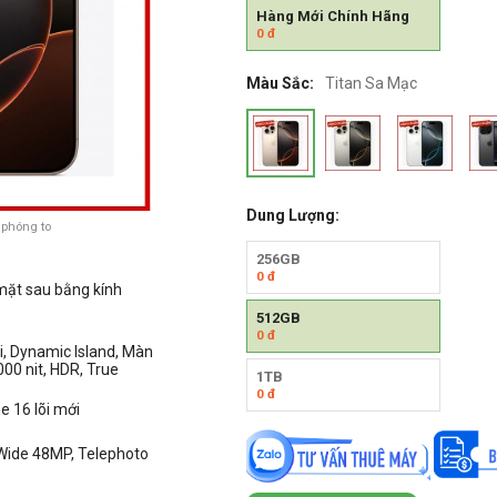
Hàng Mới Chính Hãng
0
đ
Màu Sắc:
Titan Sa Mạc
Dung Lượng:
 phóng to
256GB
0
đ
 mặt sau bằng kính
512GB
0
đ
, Dynamic Island, Màn
000 nit
, HDR, True
1TB
0
đ
e 16 lõi mới
 Wide 48MP, Telephoto