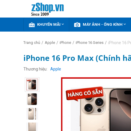


KHUYẾN MÃI
MÁY ẢNH - ỐNG KÍNH
/
/
/
/
iPhone 16 P
Trang chủ
Apple
iPhone
iPhone 16 Series
iPhone 16 Pro Max (Chính hã
Thương hiệu
Apple