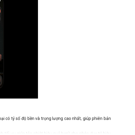
loại có tỷ số độ bền và trọng lượng cao nhất, giúp phiên bản
h tối ưu giúp tản nhiệt hiệu quả hơn) cho phép duy trì hiệu