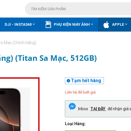



DJI - INSTA360
PHỤ KIỆN MÁY ẢNH
APPLE
ro Max (Chính hãng)
ng) (Titan Sa Mạc, 512GB)
Tạm hết hàng

Liên hệ để biết giá
Inbox
TẠI ĐÂY
để nhận giá s
Loại Hàng: