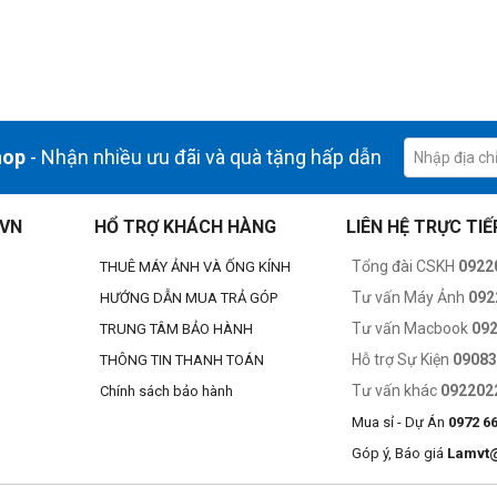
 làm mọi điều mình thích, như chơi game cường độ cao được lâu hơn. nhấ
hop
- Nhận nhiều ưu đãi và quà tặng hấp dẫn
.VN
HỔ TRỢ KHÁCH HÀNG
LIÊN HỆ TRỰC TIẾ
Tổng đài CSKH
0922
THUÊ MÁY ẢNH VÀ ỐNG KÍNH
Tư vấn Máy Ảnh
092
HƯỚNG DẪN MUA TRẢ GÓP
Tư vấn Macbook
09
TRUNG TÂM BẢO HÀNH
Hỗ trợ Sự Kiện
0908
THÔNG TIN THANH TOÁN
 nhất từng có trên sản phẩm Apple
Titan Cấp 5 cao cấp cực kỳ bền bỉ
Tư vấn khác
092202
Chính sách bảo hành
Mua sỉ - Dự Án
0972 6
Góp ý, Báo giá
Lamvt