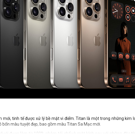
n mới, tinh tế được xử lý bề mặt vi điểm. Titan là một trong những kim 
có bốn màu tuyệt đẹp, bao gồm màu Titan Sa Mạc mới.
n dưới được làm từ 100% nhôm tái chế và mặt kính sau với những đặc tín