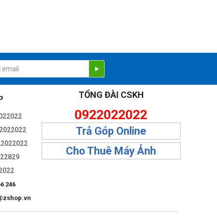
t trong một cảnh.
TỔNG ĐÀI CSKH
P
0922022022
022022
Trả Góp Online
2022022
22022022
Cho Thuê Máy Ảnh
322829
Bốn màu tuyệt đẹp, từ Titan Đen đến Titan Sa
2022
Mạc mới
66 246
@zshop.vn