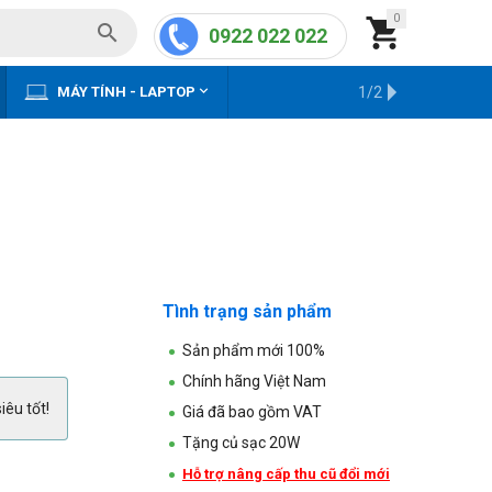
0


0922 022 022


MÁY TÍNH - LAPTOP
KHO HÀNG CŨ
1/2
Tình trạng sản phẩm
Sản phẩm mới 100%
Chính hãng Việt Nam
iêu tốt!
Giá đã bao gồm VAT
Tặng củ sạc 20W
Hỗ trợ nâng cấp thu cũ đổi mới