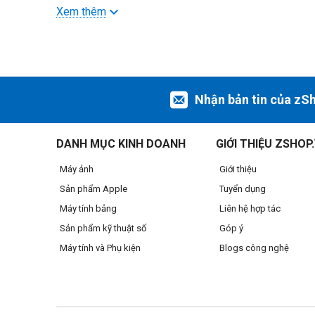
suất tốt hơn 20% so với iPhone 15 Pro. Nhờ đó, bạn có thể
Xem thêm
Nhận bản tin của zS
DANH MỤC KINH DOANH
GIỚI THIỆU ZSHOP
Máy ảnh
Giới thiệu
Sản phẩm Apple
Tuyển dụng
Máy tính bảng
Liên hệ hợp tác
Sản phẩm kỹ thuật số
Góp ý
iPhone 16 Pro Max Max sở hữu màn hình
Viền mỏng
Máy tính và Phụ kiện
Blogs công nghệ
iPhone lớn nhất từng có
Màn hình Super Retina XDR