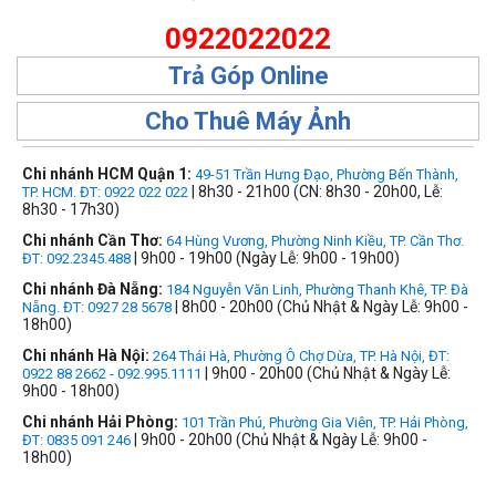
0922022022
Trả Góp Online
Cho Thuê Máy Ảnh
Chi nhánh HCM Quận 1:
49-51 Trần Hưng Đạo, Phường Bến Thành,
| 8h30 - 21h00 (CN: 8h30 - 20h00, Lễ:
TP. HCM. ĐT: 0922 022 022
8h30 - 17h30)
Chi nhánh Cần Thơ:
64 Hùng Vương, Phường Ninh Kiều, TP. Cần Thơ.
| 9h00 - 19h00 (Ngày Lễ: 9h00 - 19h00)
ĐT: 092.2345.488
Chi nhánh Đà Nẵng:
184 Nguyễn Văn Linh, Phường Thanh Khê, TP. Đà
| 8h00 - 20h00 (Chủ Nhật & Ngày Lễ: 9h00 -
Nẵng. ĐT: 0927 28 5678
18h00)
Chi nhánh Hà Nội:
264 Thái Hà, Phường Ô Chợ Dừa, TP. Hà Nội, ĐT:
| 9h00 - 20h00 (Chủ Nhật & Ngày Lễ:
0922 88 2662 - 092.995.1111
9h00 - 18h00)
Chi nhánh Hải Phòng:
101 Trần Phú, Phường Gia Viên, TP. Hải Phòng,
| 9h00 - 20h00 (Chủ Nhật & Ngày Lễ: 9h00 -
ĐT: 0835 091 246
18h00)