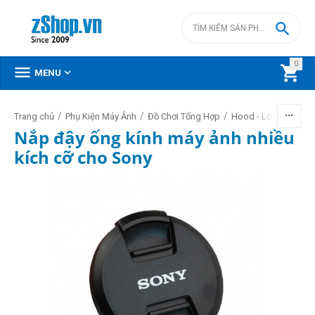

0



MENU
/
/
/
/
Trang chủ
Phụ Kiện Máy Ảnh
Đồ Chơi Tổng Hợp
Hood - Loa - Nắp
Nắp đậy ống kính máy ảnh nhiều
kích cỡ cho Sony