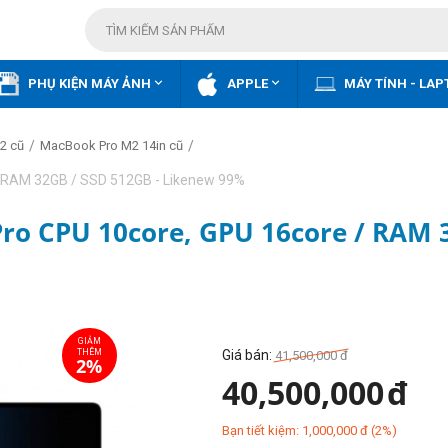


PHỤ KIỆN MÁY ẢNH
APPLE
MÁY TÍNH - LAP
/
/
2 cũ
MacBook Pro M2 14in cũ
/ RAM 32GB / SSD 512GB - Likenew 99%
Pro CPU 10core, GPU 16core / RAM 
Giá bán:
41,500,000
đ
40,500,000
đ
Bạn tiết kiệm:
1,000,000
đ
(
2
%)