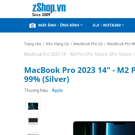



KHUYẾN MÃI
MÁY ẢNH - ỐNG KÍNH
DJI - INSTA360
/
/
/
Trang chủ
Kho Hàng Cũ
MacBook Pro Cũ
MacBook Pro M
MacBook Pro 2023 14" - M2 Pro CPU 10core, GPU 16core 
MacBook Pro 2023 14" - M2 
99% (Silver)
GIẢM
THÊM
2%
Thương hiệu
Apple