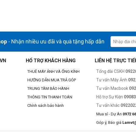
g đến hiệu suất cần thiết mà không cần đánh đổi hiệu năng. CPU 10 n
ral Engine 16 nhân hỗ trợ tăng tốc máy học trên thiết bị và cải thiện hiệu
hop
- Nhận nhiều ưu đãi và quà tặng hấp dẫn
.VN
HỔ TRỢ KHÁCH HÀNG
LIÊN HỆ TRỰC TIẾ
Tổng đài CSKH
0922
THUÊ MÁY ẢNH VÀ ỐNG KÍNH
Tư vấn Máy Ảnh
092
HƯỚNG DẪN MUA TRẢ GÓP
Tư vấn Macbook
09
TRUNG TÂM BẢO HÀNH
Hỗ trợ Sự Kiện
0908
THÔNG TIN THANH TOÁN
Tư vấn khác
092202
Chính sách bảo hành
à ProRes, cho phép phát lại nhiều luồng video 4K và 8K ProRes nhưng tiê
Mua sỉ - Dự Án
0972 6
Góp ý, Báo giá
Lamvt
 trong hầu hết các tác vụ hàng ngày. Đối với quy trình công việc nặng nhọ