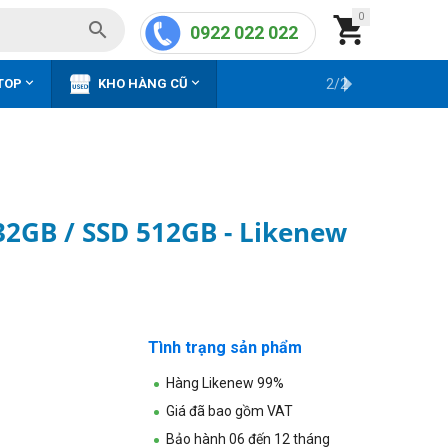
0


0922 022 022


TOP
KHO HÀNG CŨ
2/2
32GB / SSD 512GB - Likenew
Tình trạng sản phẩm
Hàng Likenew 99%
Giá đã bao gồm VAT
Bảo hành 06 đến 12 tháng