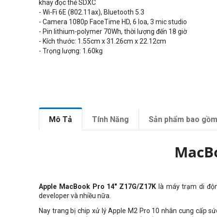
khay đọc thẻ SDXC
- Wi-Fi 6E (802.11ax), Bluetooth 5.3
- Camera 1080p FaceTime HD, 6 loa, 3 mic studio
- Pin lithium-polymer 70Wh, thời lượng đến 18 giờ
- Kích thước: 1.55cm x 31.26cm x 22.12cm
- Trọng lượng: 1.60kg
Mô Tả
Tính Năng
Sản phẩm bao gồ
MacBo
Apple MacBook Pro 14" Z17G/Z17K
là máy trạm di độn
developer và nhiều nữa.
Nay trang bị chip xử lý Apple M2 Pro 10 nhân cung cấp sức