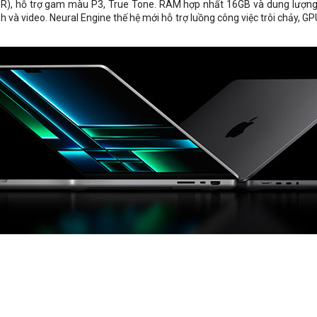
DR), hỗ trợ gam màu P3, True Tone. RAM hợp nhất 16GB và dung lượng lư
 và video. Neural Engine thế hệ mới hỗ trợ luồng công việc trôi chảy, G