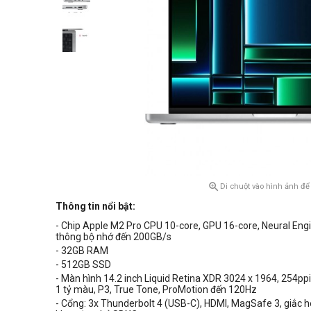

Di chuột vào hình ảnh để
Thông tin nổi bật:
- Chip Apple
M2 Pro
CPU 10-core, GPU 16-core, Neural Eng
thông bộ nhớ đến
200GB/s
- 32GB RAM
- 512GB SSD
- Màn hình 14.2 inch Liquid Retina XDR 3024 x 1964, 254ppi
1 tỷ màu, P3, True Tone, ProMotion đến 120Hz
- Cổng: 3x Thunderbolt 4 (USB-C), HDMI, MagSafe 3, giắc