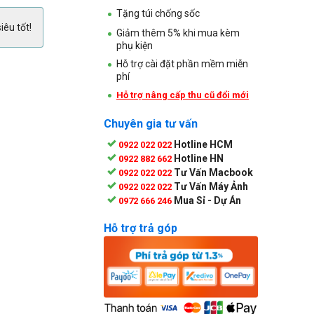
Tặng túi chống sốc
iêu tốt!
Giảm thêm 5% khi mua kèm
phụ kiện
Hỗ trợ cài đặt phần mềm miễn
phí
Hỗ trợ nâng cấp thu cũ đổi mới
Chuyên gia tư vấn
Hotline HCM
0922 022 022
Hotline HN
0922 882 662
Tư Vấn Macbook
0922 022 022
Tư Vấn Máy Ảnh
0922 022 022
Mua Sỉ - Dự Án
0972 666 246
Hỗ trợ trả góp