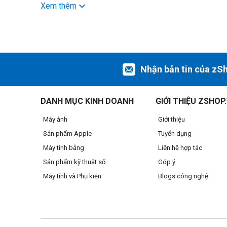
Xem thêm
Chip mới M2 Pro tích hợp công nghệ xử lý 5nm Gen 2, man
nhân tăng hiệu suất đồ họa cho cả công việc và giải trí. Neu
Nhận bản tin của zS
DANH MỤC KINH DOANH
GIỚI THIỆU ZSHOP
Máy ảnh
Giới thiệu
Sản phẩm Apple
Tuyển dụng
Máy tính bảng
Liên hệ hợp tác
Sản phẩm kỹ thuật số
Góp ý
Máy tính và Phụ kiện
Blogs công nghệ
Bộ xử lý phương tiện mã hóa và giải mã video H.264, HEVC v
Tản nhiệt xuất sắc
Nhờ hiệu quả của chip Apple silicon, quạt còn không cần bật
độ quạt thấp.