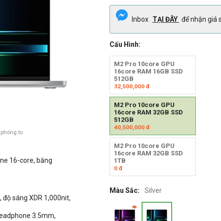
Inbox
TẠI ĐÂY
để nhận giá s
Cấu Hình:
M2 Pro 10core GPU
16core RAM 16GB SSD
512GB
32,500,000
đ
M2 Pro 10core GPU
16core RAM 32GB SSD
512GB
40,500,000
đ
 phóng to
M2 Pro 10core GPU
16core RAM 32GB SSD
ine 16-core, băng
1TB
0
đ
Màu Sắc:
Silver
, độ sáng XDR 1,000nit,
 headphone 3.5mm,