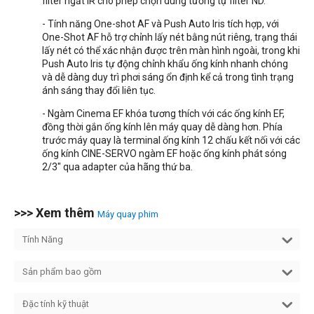
filter ngắt IR cho phép chọn dùng tương tự filter ND.
- Tính năng One-shot AF và Push Auto Iris tích hợp, với
One-Shot AF hỗ trợ chỉnh lấy nét bằng nút riêng, trạng thái
lấy nét có thể xác nhận được trên màn hình ngoài, trong khi
Push Auto Iris tự động chỉnh khẩu ống kính nhanh chóng
và dễ dàng duy trì phơi sáng ổn định kể cả trong tình trạng
ánh sáng thay đổi liên tục.
- Ngàm Cinema EF khóa tương thích với các ống kính EF,
đồng thời gắn ống kính lên máy quay dễ dàng hơn. Phía
trước máy quay là terminal ống kính 12 chấu kết nối với các
ống kính CINE-SERVO ngàm EF hoặc ống kính phát sóng
2/3" qua adapter của hãng thứ ba.
>>> Xem thêm
Máy quay phim
Tính Năng
Sản phẩm bao gồm
Đặc tính kỹ thuật