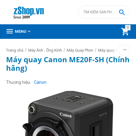

0



MENU
/
/
/
/
Trang chủ
Máy Ảnh - Ống Kính
Máy Quay Phim
Máy quay Canon
Máy quay Canon ME20F-SH (Chính
hãng)
Thương hiệu
Canon