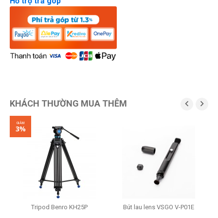
Hỗ trợ trả góp
KHÁCH THƯỜNG MUA THÊM


GIẢM
3%
90
Tripod Benro KH25P
Bút lau lens VSGO V-P01E