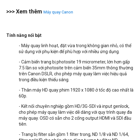
>>> Xem thêm
Máy quay Canon
Tính năng nổi bật
- Máy quay linh hoạt, đặt vừa trong không gian nhỏ, có thể
sử dụng với phụ kiện để phù hợp với nhiều ứng dụng.
- Cảm biến trang bị photosite 19 micrometer, lớn hơn gấp
7.5 lần so với photosite trên cảm biến 35mm thông thường
trên Canon DSLR, cho phép máy quay làm việc hiệu quả
trong điều kiện thiếu sáng.
- Thân máy HD quay phim 1920 x 1080 ở tốc độ cao nhất là
60p.
- Kết nối chuyên nghiệp gồm HD/3G-SDI và input genlock,
cho phép máy quay làm việc dễ dàng với quy trình quay đa
máy quay. OSD có sẵn cho 2 cổng output HDMI và SDI đầu
tiên.
- Trang bị filter sẵn gồm 1 filter trong, ND 1/8 và ND 1/64,