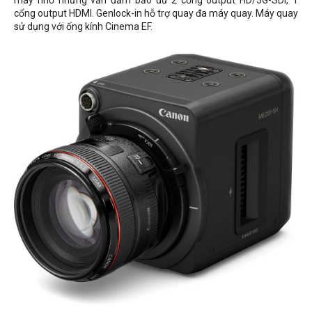
máy nhỏ nhưng vẫn đảm bảo đủ 2 cổng output HD/3G-SDI, 1
cổng output HDMI. Genlock-in hỗ trợ quay đa máy quay. Máy quay
sử dụng với ống kính Cinema EF.