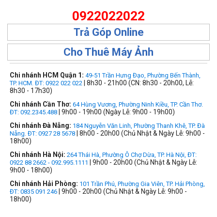
0922022022
Trả Góp Online
Cho Thuê Máy Ảnh
Chi nhánh HCM Quận 1:
49-51 Trần Hưng Đạo, Phường Bến Thành,
| 8h30 - 21h00 (CN: 8h30 - 20h00, Lễ:
TP. HCM. ĐT: 0922 022 022
8h30 - 17h30)
Chi nhánh Cần Thơ:
64 Hùng Vương, Phường Ninh Kiều, TP. Cần Thơ.
| 9h00 - 19h00 (Ngày Lễ: 9h00 - 19h00)
ĐT: 092.2345.488
Chi nhánh Đà Nẵng:
184 Nguyễn Văn Linh, Phường Thanh Khê, TP. Đà
| 8h00 - 20h00 (Chủ Nhật & Ngày Lễ: 9h00 -
Nẵng. ĐT: 0927 28 5678
18h00)
Chi nhánh Hà Nội:
264 Thái Hà, Phường Ô Chợ Dừa, TP. Hà Nội, ĐT:
| 9h00 - 20h00 (Chủ Nhật & Ngày Lễ:
0922 88 2662 - 092.995.1111
9h00 - 18h00)
Chi nhánh Hải Phòng:
101 Trần Phú, Phường Gia Viên, TP. Hải Phòng,
| 9h00 - 20h00 (Chủ Nhật & Ngày Lễ: 9h00 -
ĐT: 0835 091 246
18h00)