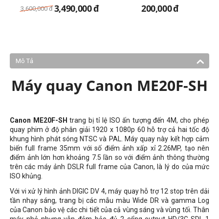
3,490,000
đ
200,000
đ
3,600,000
đ
Mô Tả
Máy quay Canon ME20F-SH
Canon ME20F-SH
trang bị tỉ lệ ISO ấn tượng đến 4M, cho phép
quay phim ở độ phân giải 1920 x 1080p 60 hỗ trợ cả hai tốc độ
khung hình phát sóng NTSC và PAL. Máy quay này kết hợp cảm
biến full frame 35mm với số điểm ảnh xấp xỉ 2.26MP, tạo nên
điểm ảnh lớn hơn khoảng 7.5 lần so với điểm ảnh thông thường
trên các máy ảnh DSLR full frame của Canon, là lý do của mức
ISO khủng.
Với vi xử lý hình ảnh DIGIC DV 4, máy quay hỗ trợ 12 stop trên dải
tần nhạy sáng, trang bị các mẫu màu Wide DR và gamma Log
của Canon bảo vệ các chi tiết của cả vùng sáng và vùng tối. Thân