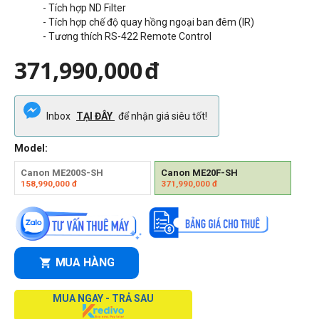
- Tích hợp ND Filter
- Tích hợp chế độ quay hồng ngoại ban đêm (IR)
- Tương thích RS-422 Remote Control
371,990,000
đ
Inbox
TẠI ĐÂY
để nhận giá siêu tốt!
Model:
Canon ME200S-SH
Canon ME20F-SH
158,990,000
đ
371,990,000
đ
MUA HÀNG
MUA NGAY - TRẢ SAU