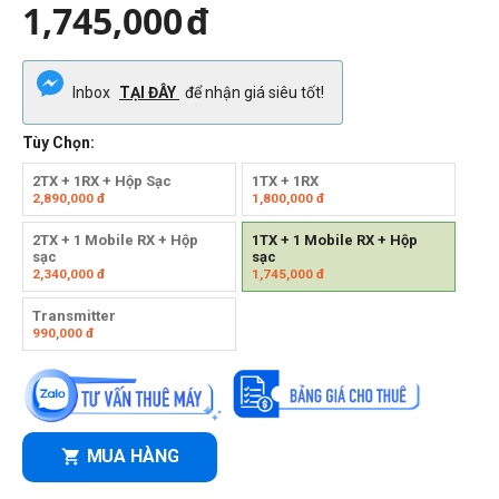
1,745,000
đ
Inbox
TẠI ĐÂY
để nhận giá siêu tốt!
Tùy Chọn:
2TX + 1RX + Hộp Sạc
1TX + 1RX
2,890,000
đ
1,800,000
đ
2TX + 1 Mobile RX + Hộp
1TX + 1 Mobile RX + Hộp
sạc
sạc
2,340,000
đ
1,745,000
đ
Transmitter
990,000
đ
MUA HÀNG