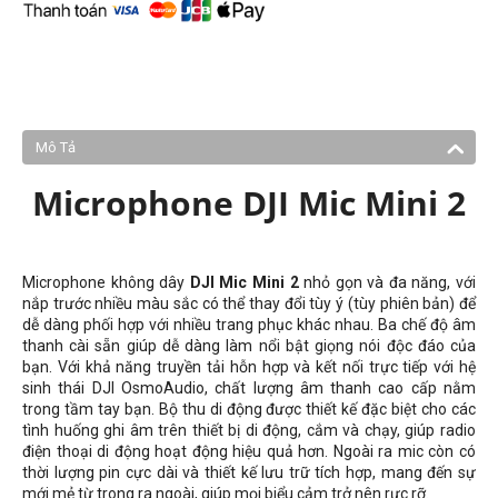
Mô Tả
Microphone DJI Mic Mini 2
Microphone không dây
DJI Mic Mini 2
nhỏ gọn và đa năng, với
nắp trước nhiều màu sắc có thể thay đổi tùy ý (tùy phiên bản) để
dễ dàng phối hợp với nhiều trang phục khác nhau. Ba chế độ âm
thanh cài sẵn giúp dễ dàng làm nổi bật giọng nói độc đáo của
bạn. Với khả năng truyền tải hỗn hợp và kết nối trực tiếp với hệ
sinh thái DJI OsmoAudio, chất lượng âm thanh cao cấp nằm
trong tầm tay bạn. Bộ thu di động được thiết kế đặc biệt cho các
tình huống ghi âm trên thiết bị di động, cắm và chạy, giúp radio
điện thoại di động hoạt động hiệu quả hơn. Ngoài ra mic còn có
thời lượng pin cực dài và thiết kế lưu trữ tích hợp, mang đến sự
mới mẻ từ trong ra ngoài, giúp mọi biểu cảm trở nên rực rỡ.