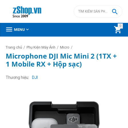

0



MENU
/
/
/
Trang chủ
Phụ Kiện Máy Ảnh
Micro
Microphone DJI Mic Mini 2 (1TX +
1 Mobile RX + Hộp sạc)
Thương hiệu
DJI