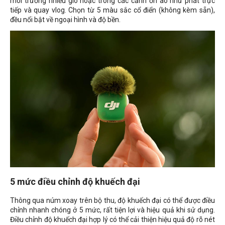
môi trường nhiều gió hoặc trong các cảnh ồn ào như phát trực
tiếp và quay vlog. Chọn từ 5 màu sắc cổ điển (không kèm sẵn),
đều nổi bật về ngoại hình và độ bền.
5 mức điều chỉnh độ khuếch đại
Thông qua núm xoay trên bộ thu, độ khuếch đại có thể được điều
chỉnh nhanh chóng ở 5 mức, rất tiện lợi và hiệu quả khi sử dụng.
Điều chỉnh độ khuếch đại hợp lý có thể cải thiện hiệu quả độ rõ nét