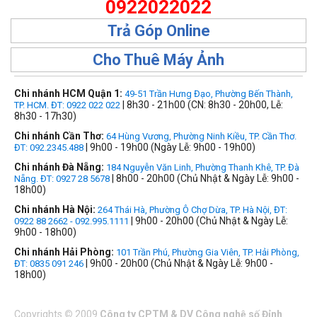
0922022022
Trả Góp Online
Cho Thuê Máy Ảnh
Chi nhánh HCM Quận 1:
49-51 Trần Hưng Đạo, Phường Bến Thành,
| 8h30 - 21h00 (CN: 8h30 - 20h00, Lễ:
TP. HCM. ĐT: 0922 022 022
8h30 - 17h30)
Chi nhánh Cần Thơ:
64 Hùng Vương, Phường Ninh Kiều, TP. Cần Thơ.
| 9h00 - 19h00 (Ngày Lễ: 9h00 - 19h00)
ĐT: 092.2345.488
Chi nhánh Đà Nẵng:
184 Nguyễn Văn Linh, Phường Thanh Khê, TP. Đà
| 8h00 - 20h00 (Chủ Nhật & Ngày Lễ: 9h00 -
Nẵng. ĐT: 0927 28 5678
18h00)
Chi nhánh Hà Nội:
264 Thái Hà, Phường Ô Chợ Dừa, TP. Hà Nội, ĐT:
| 9h00 - 20h00 (Chủ Nhật & Ngày Lễ:
0922 88 2662 - 092.995.1111
9h00 - 18h00)
Chi nhánh Hải Phòng:
101 Trần Phú, Phường Gia Viên, TP. Hải Phòng,
| 9h00 - 20h00 (Chủ Nhật & Ngày Lễ: 9h00 -
ĐT: 0835 091 246
18h00)
Copyrights
©
2009
Công ty CPTM & DV Công nghệ số Đỉnh