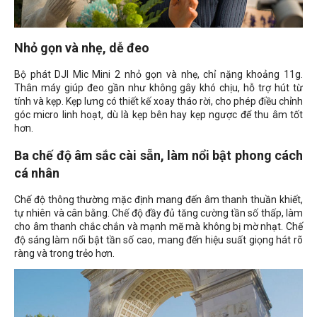
Nhỏ gọn và nhẹ, dễ đeo
Bộ phát DJI Mic Mini 2 nhỏ gọn và nhẹ, chỉ nặng khoảng 11g.
Thân máy giúp đeo gần như không gây khó chịu, hỗ trợ hút từ
tính và kẹp. Kẹp lưng có thiết kế xoay tháo rời, cho phép điều chỉnh
góc micro linh hoạt, dù là kẹp bên hay kẹp ngược để thu âm tốt
hơn.
Ba chế độ âm sắc cài sẵn, làm nổi bật phong cách
cá nhân
Chế độ thông thường mặc định mang đến âm thanh thuần khiết,
tự nhiên và cân bằng. Chế độ đầy đủ tăng cường tần số thấp, làm
cho âm thanh chắc chắn và mạnh mẽ mà không bị mờ nhạt. Chế
độ sáng làm nổi bật tần số cao, mang đến hiệu suất giọng hát rõ
ràng và trong trẻo hơn.