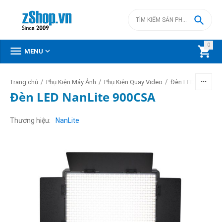

0



MENU
/
/
/
/
Trang chủ
Phụ Kiện Máy Ảnh
Phụ Kiện Quay Video
Đèn LED video
Đèn LED NanLite 900CSA
Thương hiệu
NanLite