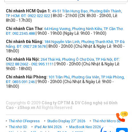
Chi nhánh HCM Quận 1:
49-51 Trần Hưng Đạo, Phường Bến Thành,
| 8h30 - 21h00 (CN: 8h30 - 20h00, Lễ:
TP. HCM. ĐT: 0922 022 022
8h30 - 17h30)
Chi nhánh Cần Thơ:
64 Hùng Vương, Phường Ninh Kiều, TP. Cần Thơ.
| 9h00 - 19h00 (Ngày Lễ: 9h00 - 19h00)
ĐT: 092.2345.488
Chi nhánh Đà Nẵng:
184 Nguyễn Văn Linh, Phường Thanh Khê, TP. Đà
| 8h00 - 20h00 (Chủ Nhật & Ngày Lễ: 9h00 -
Nẵng. ĐT: 0927 28 5678
18h00)
Chi nhánh Hà Nội:
264 Thái Hà, Phường Ô Chợ Dừa, TP. Hà Nội, ĐT:
| 9h00 - 20h00 (Chủ Nhật & Ngày Lễ:
0922 88 2662 - 092.995.1111
9h00 - 18h00)
Chi nhánh Hải Phòng:
101 Trần Phú, Phường Gia Viên, TP. Hải Phòng,
| 9h00 - 20h00 (Chủ Nhật & Ngày Lễ: 9h00 -
ĐT: 0835 091 246
18h00)
Copyrights
©
2009
Công ty CPTM & DV Công nghệ số Đỉnh
Cao - zShop.vn
All Rights Reserved
Thẻ nhớ CFexpress
Studio Display 27" 2026
Thẻ nhớ Micro SD
Thẻ nhớ SD
iPad Air M4 2026
MacBook Neo 2026