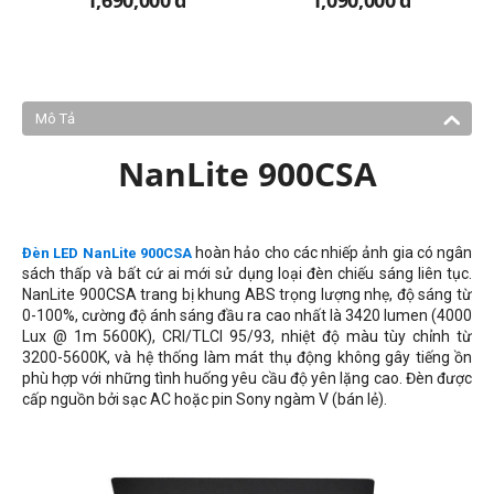
1,690,000
đ
1,090,000
đ
Mô Tả
NanLite 900CSA
hoàn hảo cho các nhiếp ảnh gia có ngân
Đèn LED NanLite 900CSA
sách thấp và bất cứ ai mới sử dụng loại đèn chiếu sáng liên tục.
NanLite 900CSA trang bị khung ABS trọng lượng nhẹ, độ sáng từ
0-100%, cường độ ánh sáng đầu ra cao nhất là 3420 lumen (4000
Lux @ 1m 5600K), CRI/TLCI 95/93, nhiệt độ màu tùy chỉnh từ
3200-5600K, và hệ thống làm mát thụ động không gây tiếng ồn
phù hợp với
những tình huống yêu cầu độ yên lặng cao
. Đèn được
cấp nguồn bởi sạc AC hoặc pin Sony ngàm V (bán lẻ).