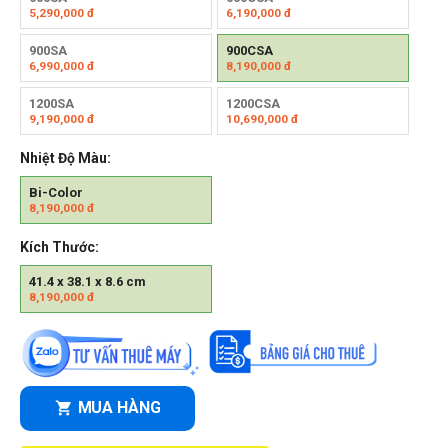
5,290,000
đ
6,190,000
đ
900SA
900CSA
6,990,000
đ
8,190,000
đ
1200SA
1200CSA
9,190,000
đ
10,690,000
đ
Nhiệt Độ Màu:
Bi-Color
8,190,000
đ
Kích Thước:
41.4 x 38.1 x 8.6 cm
8,190,000
đ
MUA HÀNG