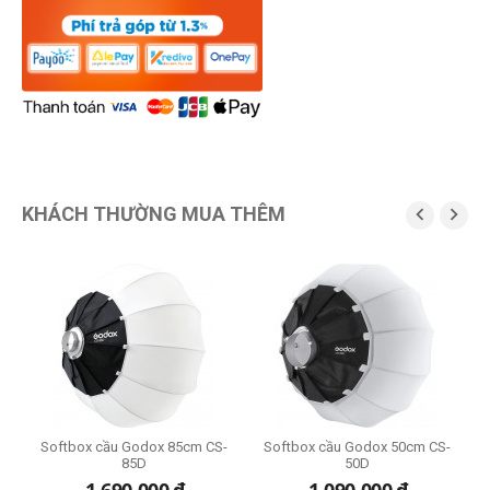
KHÁCH THƯỜNG MUA THÊM


M4
Softbox cầu Godox 85cm CS-
Softbox cầu Godox 50cm CS-
85D
50D