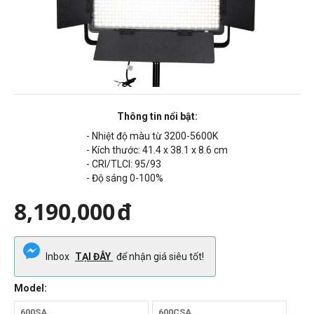
Thông tin nổi bật:
- Nhiệt độ màu từ 3200-5600K
- Kích thước:
41.4 x 38.1 x 8.6 cm
-
CRI/TLCI: 95/93
- Độ sáng 0-100%
8,190,000
đ
Inbox
TẠI ĐÂY
để nhận giá siêu tốt!
Model:
600SA
600CSA