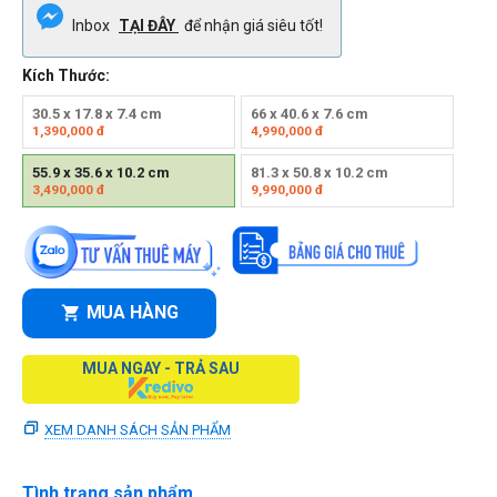
Inbox
TẠI ĐÂY
để nhận giá siêu tốt!
Kích Thước:
30.5 x 17.8 x 7.4 cm
66 x 40.6 x 7.6 cm
1,390,000
đ
4,990,000
đ
55.9 x 35.6 x 10.2 cm
81.3 x 50.8 x 10.2 cm
3,490,000
đ
9,990,000
đ
MUA HÀNG
MUA NGAY - TRẢ SAU
XEM DANH SÁCH SẢN PHẨM
Tình trạng sản phẩm