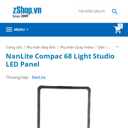

0



MENU
/
/
/
/
Trang chủ
Phụ Kiện Máy Ảnh
Phụ Kiện Quay Video
Đèn LED video
NanLite Compac 68 Light Studio
LED Panel
Thương hiệu
NanLite