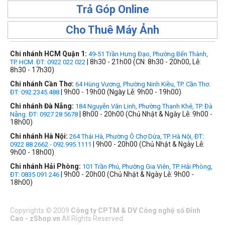
Trả Góp Online
Cho Thuê Máy Ảnh
Chi nhánh HCM Quận 1:
49-51 Trần Hưng Đạo, Phường Bến Thành,
| 8h30 - 21h00 (CN: 8h30 - 20h00, Lễ:
TP. HCM. ĐT: 0922 022 022
8h30 - 17h30)
Chi nhánh Cần Thơ:
64 Hùng Vương, Phường Ninh Kiều, TP. Cần Thơ.
| 9h00 - 19h00 (Ngày Lễ: 9h00 - 19h00)
ĐT: 092.2345.488
Chi nhánh Đà Nẵng:
184 Nguyễn Văn Linh, Phường Thanh Khê, TP. Đà
| 8h00 - 20h00 (Chủ Nhật & Ngày Lễ: 9h00 -
Nẵng. ĐT: 0927 28 5678
18h00)
Chi nhánh Hà Nội:
264 Thái Hà, Phường Ô Chợ Dừa, TP. Hà Nội, ĐT:
| 9h00 - 20h00 (Chủ Nhật & Ngày Lễ:
0922 88 2662 - 092.995.1111
9h00 - 18h00)
Chi nhánh Hải Phòng:
101 Trần Phú, Phường Gia Viên, TP. Hải Phòng,
| 9h00 - 20h00 (Chủ Nhật & Ngày Lễ: 9h00 -
ĐT: 0835 091 246
18h00)
Copyrights
©
2009
Công ty CPTM & DV Công nghệ số Đỉnh
Cao - zShop.vn
All Rights Reserved