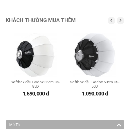
KHÁCH THƯỜNG MUA THÊM


M4
Softbox cầu Godox 85cm CS-
Softbox cầu Godox 50cm CS-
85D
50D
1,690,000
đ
1,090,000
đ
Mô Tả