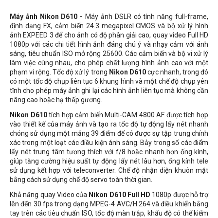
Máy ảnh Nikon D610 -
Máy ảnh DSLR có tính năng full-frame,
định dạng FX, cảm biến 24.3 megapixel CMOS và bộ xử lý hình
ảnh EXPEED 3 để cho ảnh có độ phân giải cao, quay video Full HD
1080p với các chi tiết hình ảnh đáng chú ý và nhạy cảm với ánh
sáng, tiêu chuẩn ISO mở rộng 25600. Các cảm biến và bộ vi xử lý
làm việc cùng nhau, cho phép chất lượng hình ảnh cao với một
phạm vi rộng. Tốc độ xử lý trong
Nikon D610
cực nhanh, trong đó
có một tốc độ chụp liên tục 6 khung hình và một chế độ chụp yên
tĩnh cho phép máy ảnh ghi lại các hình ảnh liên tục mà không cần
nâng cao hoặc hạ thấp gương.
Nikon D610
tích hợp cảm biến Multi-CAM 4800 AF được tích hợp
vào thiết kế của máy ảnh và tạo ra tốc độ tự động lấy nét nhanh
chóng sử dụng một mảng 39 điểm để có được sự tập trung chính
xác trong một loạt các điều kiện ánh sáng. Bảy trong số các điểm
lấy nét trung tâm tương thích với f/8 hoặc nhanh hơn ống kính,
giúp tăng cường hiệu suất tự động lấy nét lâu hơn, ống kính tele
sử dụng kết hợp với teleconverter. Chế độ nhận diện khuôn mặt
bằng cách sử dụng chế độ servo toàn thời gian.
Khả năng quay Video của
Nikon D610 Full HD
1080p được hỗ trợ
lên đến 30 fps trong dạng MPEG-4 AVC/H.264 và điều khiển bằng
tay trên các tiêu chuẩn ISO, tốc độ màn trập, khẩu độ có thể kiểm