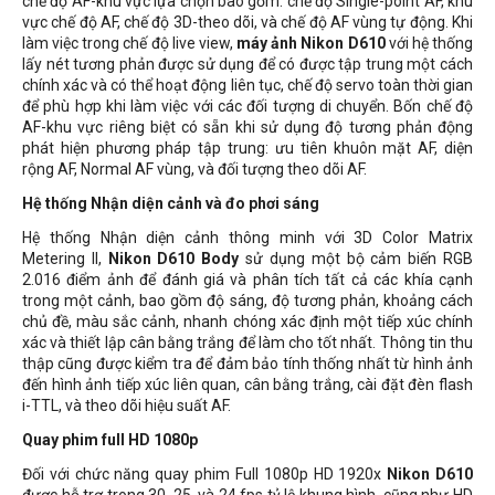
chế độ AF-khu vực lựa chọn bao gồm: chế độ Single-point AF, khu
vực chế độ AF, chế độ 3D-theo dõi, và chế độ AF vùng tự động. Khi
làm việc trong chế độ live view,
máy ảnh Nikon D610
với hệ thống
lấy nét tương phản được sử dụng để có được tập trung một cách
chính xác và có thể hoạt động liên tục, chế độ servo toàn thời gian
để phù hợp khi làm việc với các đối tượng di chuyển. Bốn chế độ
AF-khu vực riêng biệt có sẵn khi sử dụng độ tương phản động
phát hiện phương pháp tập trung: ưu tiên khuôn mặt AF, diện
rộng AF, Normal AF vùng, và đối tượng theo dõi AF.
Hệ thống Nhận diện cảnh và đo phơi sáng
Hệ thống Nhận diện cảnh thông minh với 3D Color Matrix
Metering II,
Nikon D610 Body
sử dụng một bộ cảm biến RGB
2.016 điểm ảnh để đánh giá và phân tích tất cả các khía cạnh
trong một cảnh, bao gồm độ sáng, độ tương phản, khoảng cách
chủ đề, màu sắc cảnh, nhanh chóng xác định một tiếp xúc chính
xác và thiết lập cân bằng trắng để làm cho tốt nhất. Thông tin thu
thập cũng được kiểm tra để đảm bảo tính thống nhất từ hình ảnh
đến hình ảnh tiếp xúc liên quan, cân bằng trắng, cài đặt đèn flash
i-TTL, và theo dõi hiệu suất AF.
Quay phim full
HD 1080p
Đối với chức năng quay phim Full 1080p HD 1920x
Nikon D610