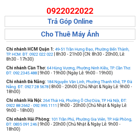
0922022022
Trả Góp Online
Cho Thuê Máy Ảnh
Chi nhánh HCM Quận 1:
49-51 Trần Hưng Đạo, Phường Bến Thành,
| 8h30 - 21h00 (CN: 8h30 - 20h00, Lễ:
TP. HCM. ĐT: 0922 022 022
8h30 - 17h30)
Chi nhánh Cần Thơ:
64 Hùng Vương, Phường Ninh Kiều, TP. Cần Thơ.
| 9h00 - 19h00 (Ngày Lễ: 9h00 - 19h00)
ĐT: 092.2345.488
Chi nhánh Đà Nẵng:
184 Nguyễn Văn Linh, Phường Thanh Khê, TP. Đà
| 8h00 - 20h00 (Chủ Nhật & Ngày Lễ: 9h00 -
Nẵng. ĐT: 0927 28 5678
18h00)
Chi nhánh Hà Nội:
264 Thái Hà, Phường Ô Chợ Dừa, TP. Hà Nội, ĐT:
| 9h00 - 20h00 (Chủ Nhật & Ngày Lễ:
0922 88 2662 - 092.995.1111
9h00 - 18h00)
Chi nhánh Hải Phòng:
101 Trần Phú, Phường Gia Viên, TP. Hải Phòng,
| 9h00 - 20h00 (Chủ Nhật & Ngày Lễ: 9h00 -
ĐT: 0835 091 246
18h00)