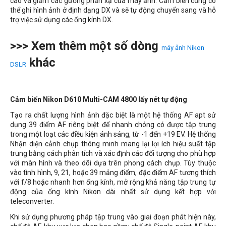
cao và giảm các gương phản xạ của máy ảnh. Cảm biến cũng có
thể ghi hình ảnh ở định dạng DX và sẽ tự động chuyển sang và hỗ
trợ việc sử dụng các ống kính DX.
>>> Xem thêm một số dòng
máy ảnh Nikon
khác
DSLR
Cảm biến Nikon D610 Multi-CAM 4800 lấy nét tự động
Tạo ra chất lượng hình ảnh đặc biệt là một hệ thống AF apt sử
dụng 39 điểm AF riêng biệt để nhanh chóng có được tập trung
trong một loạt các điều kiện ánh sáng, từ -1 đến +19 EV. Hệ thống
Nhận diện cảnh chụp thông minh mang lại lợi ích hiệu suất tập
trung bằng cách phân tích và xác định các đối tượng cho phù hợp
với màn hình và theo dõi dựa trên phong cách chụp. Tùy thuộc
vào tình hình, 9, 21, hoặc 39 mảng điểm, đặc điểm AF tương thích
với f/8 hoặc nhanh hơn ống kính, mở rộng khả năng tập trung tự
động của ống kính Nikon dài nhất sử dụng kết hợp với
teleconverter.
Khi sử dụng phương pháp tập trung vào giai đoạn phát hiện này,