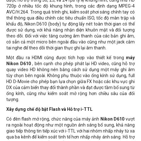
được hỗ trợ trong 30, 25, và 24 fps tỷ lệ khung hình, cũng như HD
720p ở nhiều tốc độ khung hình, trong các định dạng MPEG-4
AVC/H.264. Trong quá trình ghi, kiểm soát phơi sáng chỉnh tay có
thể thông qua điều chỉnh các tiêu chuẩn ISO, tốc độ màn trập và
khẩu độ, Nikon D610 (body) tự động lấy nét toàn thời gian có thể
được sử dụng, với khả năng nhận diện khuôn mặt và đối tượng
theo dõi. Đối với việc tăng cường âm thanh của các bản ghi âm,
có sẵn cả một micro bên ngoài đầu vào cũng như một jack cắm
tai nghe để theo dõi thời gian thực ghi lại âm thanh.
Một đầu ra HDMI cũng được tích hợp vào thiết kế trong
máy
Nikon D610
, bên cạnh cho phép phát lại HD video, cũng hỗ trợ
quay video HD không nén bằng cách sử dụng một máy ghi âm
tùy chọn bên ngoài. Không phụ thuộc vào ống kính sử dụng, full
HD D-Movie cho phép bạn lựa chọn giữa FX hoặc các khu vực ghi
DX của cảm biến thay đổi thành phần và đạt được tầm bổ sung từ
ống kính, cũng như kiểm soát mở rộng hơn chiều sâu của đối
tượng.
Xây dựng chế độ bật Flash và Hỗ trợ
i-TTL
Có đèn flash mở rộng, chức năng của máy ảnh
Nikon D610
vượt
ra ngoài hoạt động như một nguồn ánh sáng bổ sung, khả năng
giao tiếp thông tin tiếp xúc với i-TTL với hai nhóm nhấp nháy từ xa
qua ba kênh để kiểm soát tinh tế hơn nhấp nháy ánh sáng. Hỗ trợ