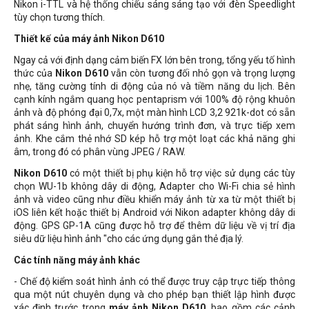
Nikon i-TTL và hệ thống chiếu sáng sáng tạo với đèn Speedlight
tùy chọn tương thích.
Thiết kế của máy ảnh Nikon D610
Ngay cả với định dạng cảm biến FX lớn bên trong, tổng yếu tố hình
thức của
Nikon D610
vẫn còn tương đối nhỏ gọn và trọng lượng
nhẹ, tăng cường tính di động của nó và tiềm năng du lịch. Bên
cạnh kính ngắm quang học pentaprism với 100% độ rộng khuôn
ảnh và độ phóng đại 0,7x, một màn hình LCD 3,2 921k-dot có sẵn
phát sáng hình ảnh, chuyển hướng trình đơn, và trực tiếp xem
ảnh. Khe cắm thẻ nhớ SD kép hỗ trợ một loạt các khả năng ghi
âm, trong đó có phân vùng JPEG / RAW.
Nikon D610
có một thiết bị phụ kiện hỗ trợ việc sử dụng các tùy
chọn WU-1b không dây di động, Adapter cho Wi-Fi chia sẻ hình
ảnh và video cũng như điều khiển máy ảnh từ xa từ một thiết bị
iOS liên kết hoặc thiết bị Android với Nikon adapter không dây di
động. GPS GP-1A cũng được hỗ trợ để thêm dữ liệu về vị trí địa
siêu dữ liệu hình ảnh "cho các ứng dụng gắn thẻ địa lý.
Các tính năng máy ảnh khác
- Chế độ kiểm soát hình ảnh có thể được truy cập trực tiếp thông
qua một nút chuyên dụng và cho phép bạn thiết lập hình được
xác định trước trong
máy ảnh Nikon D610
, bao gồm các cảnh