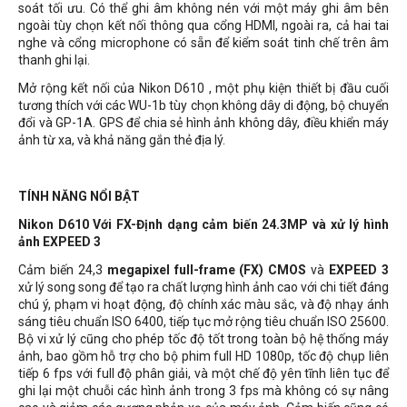
soát tối ưu. Có thể ghi âm không nén với một máy ghi âm bên
ngoài tùy chọn kết nối thông qua cổng HDMI, ngoài ra, cả hai tai
nghe và cổng microphone có sẵn để kiểm soát tinh chế trên âm
thanh ghi lại.
Mở rộng kết nối của Nikon D610 , một phụ kiện thiết bị đầu cuối
tương thích với các WU-1b tùy chọn không dây di động, bộ chuyển
đổi và GP-1A. GPS để chia sẻ hình ảnh không dây, điều khiển máy
ảnh từ xa, và khả năng gắn thẻ địa lý.
TÍNH NĂNG NỔI BẬT
Nikon D610 Với FX-Định dạng cảm biến 24.3MP và xử lý hình
ảnh EXPEED 3
Cảm biến 24,3
megapixel full-frame (FX) CMOS
và
EXPEED 3
xử lý song song để tạo ra chất lượng hình ảnh cao với chi tiết đáng
chú ý, phạm vi hoạt động, độ chính xác màu sắc, và độ nhạy ánh
sáng tiêu chuẩn ISO 6400, tiếp tục mở rộng tiêu chuẩn ISO 25600.
Bộ vi xử lý cũng cho phép tốc độ tốt trong toàn bộ hệ thống máy
ảnh, bao gồm hỗ trợ cho bộ phim full HD 1080p, tốc độ chụp liên
tiếp 6 fps với full độ phân giải, và một chế độ yên tĩnh liên tục để
ghi lại một chuỗi các hình ảnh trong 3 fps mà không có sự nâng