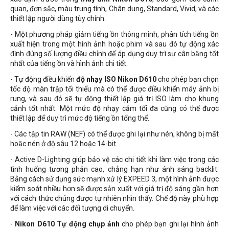
quan, đơn sắc, màu trung tính, Chân dung, Standard, Vivid, và các
thiết lập người dùng tùy chỉnh.
- Một phương pháp giảm tiếng ồn thông minh, phân tích tiếng ồn
xuất hiện trong một hình ảnh hoặc phim và sau đó tự động xác
định đúng số lượng điều chỉnh để áp dụng duy trì sự cân bằng tốt
nhất của tiếng ồn và hình ảnh chi tiết.
- Tự động điều khiển
độ nhạy ISO Nikon D610
cho phép bạn chọn
tốc độ màn trập tối thiểu mà có thể được điều khiển máy ảnh bị
rung, và sau đó sẽ tự động thiết lập giá trị ISO làm cho khung
cảnh tốt nhất. Một mức độ nhạy cảm tối đa cũng có thể được
thiết lập để duy trì mức độ tiếng ồn tổng thể.
- Các tập tin RAW (NEF) có thể được ghi lại như nén, không bị mất
hoặc nén ở độ sâu 12 hoặc 14-bit.
- Active D-Lighting giúp bảo vệ các chi tiết khi làm việc trong các
tình huống tương phản cao, chẳng hạn như ánh sáng backlit.
Bằng cách sử dụng sức mạnh xử lý EXPEED 3, một hình ảnh được
kiểm soát nhiều hơn sẽ được sản xuất với giá trị độ sáng gần hơn
với cách thức chúng được tự nhiên nhìn thấy. Chế độ này phù hợp
để làm việc với các đối tượng di chuyển.
-
Nikon D610 Tự động chụp ảnh
cho phép bạn ghi lại hình ảnh