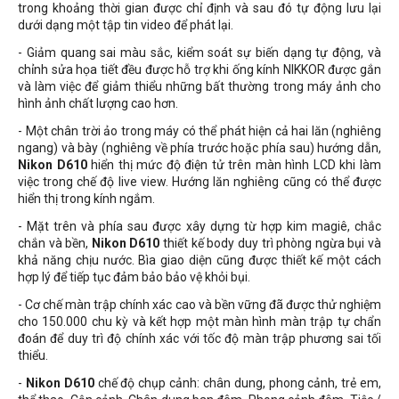
trong khoảng thời gian được chỉ định và sau đó tự động lưu lại
dưới dạng một tập tin video để phát lại.
- Giảm quang sai màu sắc, kiểm soát sự biến dạng tự động, và
chỉnh sửa họa tiết đều được hỗ trợ khi ống kính NIKKOR được gắn
và làm việc để giảm thiểu những bất thường trong máy ảnh cho
hình ảnh chất lượng cao hơn.
- Một chân trời ảo trong máy có thể phát hiện cả hai lăn (nghiêng
ngang) và bày (nghiêng về phía trước hoặc phía sau) hướng dẫn,
Nikon D610
hiển thị mức độ điện tử trên màn hình LCD khi làm
việc trong chế độ live view. Hướng lăn nghiêng cũng có thể được
hiển thị trong kính ngắm.
- Mặt trên và phía sau được xây dựng từ hợp kim magiê, chắc
chắn và bền,
Nikon D610
thiết kế body duy trì phòng ngừa bụi và
khả năng chịu nước. Bìa giao diện cũng được thiết kế một cách
hợp lý để tiếp tục đảm bảo bảo vệ khỏi bụi.
- Cơ chế màn trập chính xác cao và bền vững đã được thử nghiệm
cho 150.000 chu kỳ và kết hợp một màn hình màn trập tự chẩn
đoán để duy trì độ chính xác với tốc độ màn trập phương sai tối
thiểu.
-
Nikon D610
chế độ chụp cảnh: chân dung, phong cảnh, trẻ em,