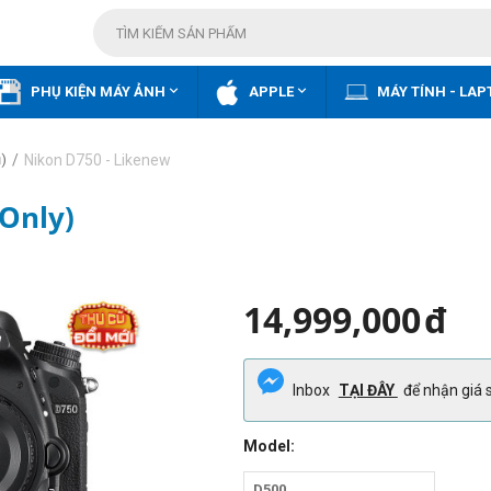


PHỤ KIỆN MÁY ẢNH
APPLE
MÁY TÍNH - LAP
/
Nikon D750 - Likenew
)
Only)
14,999,000
đ
Inbox
TẠI ĐÂY
để nhận giá s
Model:
D500