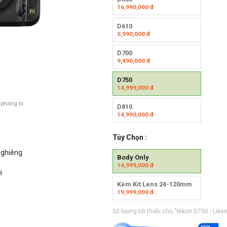
16,990,000
đ
D610
5,990,000
đ
D700
9,490,000
đ
D750
14,999,000
đ
 phóng to
D810
14,990,000
đ
Tùy Chọn :
 nghiêng
Body Only
14,999,000
đ
i
Kèm Kit Lens 24-120mm
19,999,000
đ
Số lượng tối thiểu cho "Nikon D750 - Like