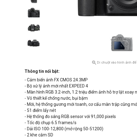

Di chuột vào hình ảnh để
Thông tin nổi bật:
- Cảm biến ảnh FX CMOS 24.3MP
- Bộ xử lý ảnh mới nhất EXPEED 4
- Màn hình RGB 3.2-inch, 1.2 triệu điểm ảnh hỗ trợ lật xoay
- Vỏ thiết kế chống nước, bụi bặm
- Mới, hệ thống gương mới toanh, cơ cấu màn trập cũng mớ
- 51 điểm lấy nét
- Hệ thống đo sáng RGB sensor với 91,000 pixels
- Tốc độ chụp 6.5 frames/s
- Dải ISO 100-12,800 (mở rộng 50-51200)
- 2 khe cắm SD