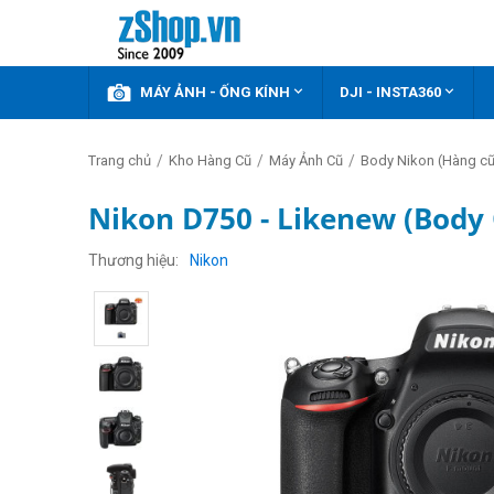



KHUYẾN MÃI
MÁY ẢNH - ỐNG KÍNH
DJI - INSTA360
/
/
/
Trang chủ
Kho Hàng Cũ
Máy Ảnh Cũ
Body Nikon (Hàng cũ
Nikon D750 - Likenew (Body 
Thương hiệu
Nikon