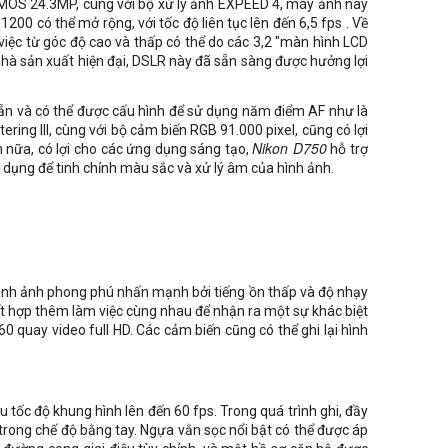
CMOS 24.3MP, cùng với bộ xử lý ảnh EXPEED 4, máy ảnh này
200 có thể mở rộng, với tốc độ liên tục lên đến 6,5 fps . Về
iệc từ góc độ cao và thấp có thể do các 3,2 "màn hình LCD
 nhà sản xuất hiện đại, DSLR này đã sẵn sàng được hưởng lợi
 sẵn và có thể được cấu hình để sử dụng năm điểm AF như là
ring III, cùng với bộ cảm biến RGB 91.000 pixel, cũng có lợi
n nữa, có lợi cho các ứng dụng sáng tạo,
Nikon D750
hỗ trợ
áp dụng để tinh chỉnh màu sắc và xử lý âm của hình ảnh.
ình ảnh phong phú nhấn mạnh bởi tiếng ồn thấp và độ nhạy
ết hợp thêm làm việc cùng nhau để nhận ra một sự khác biệt
0 quay video full HD. Các cảm biến cũng có thể ghi lại hình
u tốc độ khung hình lên đến 60 fps. Trong quá trình ghi, đầy
 trong chế độ bằng tay. Ngựa vằn sọc nổi bật có thể được áp