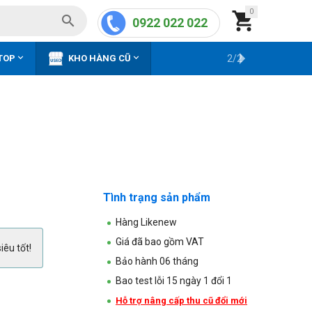
0


0922 022 022


TOP
KHO HÀNG CŨ
2/2
Tình trạng sản phẩm
Hàng Likenew
Giá đã bao gồm VAT
iêu tốt!
Bảo hành 06 tháng
Bao test lỗi 15 ngày 1 đổi 1
Hỗ trợ nâng cấp thu cũ đổi mới