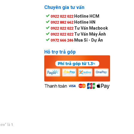
Chuyên gia tư vấn
Hotline HCM
0922 022 022
Hotline HN
0922 882 662
Tư Vấn Macbook
0922 022 022
Tư Vấn Máy Ảnh
0922 022 022
Mua Sỉ - Dự Án
0972 666 246
Hỗ trợ trả góp
new" là
1
.