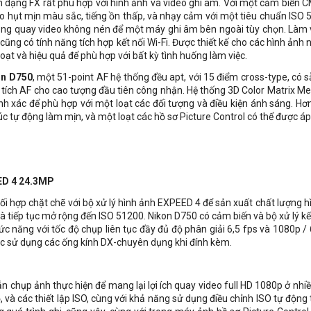
 dạng FX rất phù hợp với hình ảnh và video ghi âm. Với một cảm biến 
o hụt mịn màu sắc, tiếng ồn thấp, và nhạy cảm với một tiêu chuẩn ISO 51
 năng quay video không nén để một máy ghi âm bên ngoài tùy chọn. Làm v
cũng có tính năng tích hợp kết nối Wi-Fi. Được thiết kế cho các hình ảnh
oạt và hiệu quả để phù hợp với bất kỳ tình huống làm việc.
n D750
, một 51-point AF hệ thống đều apt, với 15 điểm cross-type, có
tích AF cho cao tượng đầu tiên công nhận. Hệ thống 3D Color Matrix Mete
h xác để phù hợp với một loạt các đối tượng và điều kiện ánh sáng. Hơ
 xúc tự động làm mịn, và một loạt các hồ sơ Picture Control có thể được 
EED 4 24.3MP
 hợp chặt chẽ với bộ xử lý hình ảnh EXPEED 4 để sản xuất chất lượng h
à tiếp tục mở rộng đến ISO 51200. Nikon D750 có cảm biến và bộ xử lý k
 năng với tốc độ chụp liên tục đầy đủ độ phân giải 6,5 fps và 1080p / 6
ệc sử dụng các ống kính DX-chuyên dụng khi đính kèm.
n chụp ảnh thực hiện để mang lại lợi ích quay video full HD 1080p ở nhiề
, và các thiết lập ISO, cùng với khả năng sử dụng điều chỉnh ISO tự động