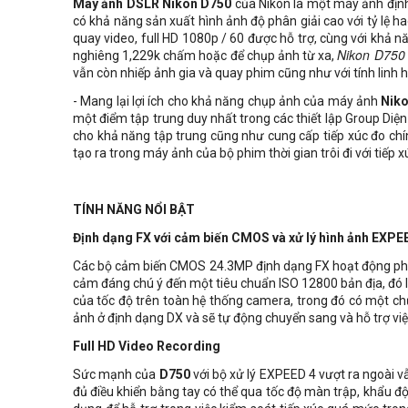
Máy ảnh DSLR Nikon D750
của Nikon là một máy ảnh định
có khả năng sản xuất hình ảnh độ phân giải cao với tỷ lệ ha
quay video, full HD 1080p / 60 được hỗ trợ, cùng với khả
nghiêng 1,229k chấm hoặc để chụp ảnh từ xa,
Nikon D750
vẫn còn nhiếp ảnh gia và quay phim cũng như với tính linh h
- Mang lại lợi ích cho khả năng chụp ảnh của máy ảnh
Niko
một điểm tập trung duy nhất trong các thiết lập Group Diện 
cho khả năng tập trung cũng như cung cấp tiếp xúc đo chín
tạo ra trong máy ảnh của bộ phim thời gian trôi đi với tiếp
TÍNH NĂNG NỔI BẬT
Định dạng FX với cảm biến CMOS và xử lý hình ảnh EXP
Các bộ cảm biến CMOS 24.3MP định dạng FX hoạt động phối
cảm đáng chú ý đến một tiêu chuẩn ISO 12800 bản địa, đó l
của tốc độ trên toàn hệ thống camera, trong đó có một chức
ảnh ở định dạng DX và sẽ tự động chuyển sang và hỗ trợ vi
Full HD Video Recording
Sức mạnh của
D750
với bộ xử lý EXPEED 4 vượt ra ngoài vẫ
đủ điều khiển bằng tay có thể qua tốc độ màn trập, khẩu độ