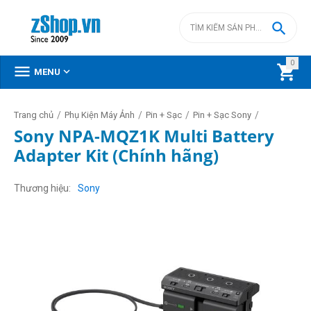

0



MENU
/
/
/
/
Trang chủ
Phụ Kiện Máy Ảnh
Pin + Sạc
Pin + Sạc Sony
Sony NPA-MQZ1K Multi Battery
Adapter Kit (Chính hãng)
Thương hiệu
Sony