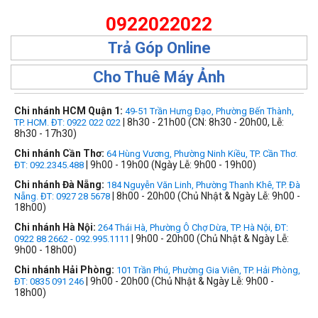
0922022022
Trả Góp Online
Cho Thuê Máy Ảnh
Chi nhánh HCM Quận 1:
49-51 Trần Hưng Đạo, Phường Bến Thành,
| 8h30 - 21h00 (CN: 8h30 - 20h00, Lễ:
TP. HCM. ĐT: 0922 022 022
8h30 - 17h30)
Chi nhánh Cần Thơ:
64 Hùng Vương, Phường Ninh Kiều, TP. Cần Thơ.
| 9h00 - 19h00 (Ngày Lễ: 9h00 - 19h00)
ĐT: 092.2345.488
Chi nhánh Đà Nẵng:
184 Nguyễn Văn Linh, Phường Thanh Khê, TP. Đà
| 8h00 - 20h00 (Chủ Nhật & Ngày Lễ: 9h00 -
Nẵng. ĐT: 0927 28 5678
18h00)
Chi nhánh Hà Nội:
264 Thái Hà, Phường Ô Chợ Dừa, TP. Hà Nội, ĐT:
| 9h00 - 20h00 (Chủ Nhật & Ngày Lễ:
0922 88 2662 - 092.995.1111
9h00 - 18h00)
Chi nhánh Hải Phòng:
101 Trần Phú, Phường Gia Viên, TP. Hải Phòng,
| 9h00 - 20h00 (Chủ Nhật & Ngày Lễ: 9h00 -
ĐT: 0835 091 246
18h00)