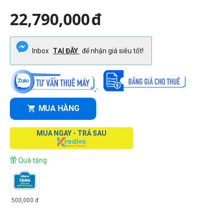
22,790,000
đ
Inbox
TẠI ĐÂY
để nhận giá siêu tốt!
MUA HÀNG
MUA NGAY - TRẢ SAU
Quà tặng
500,000
đ