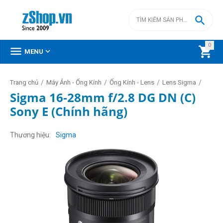

0



MENU
/
/
/
/
Trang chủ
Máy Ảnh - Ống Kính
Ống Kính - Lens
Lens Sigma
Sigma 16-28mm f/2.8 DG DN (C)
Sony E (Chính hãng)
Thương hiệu
Sigma