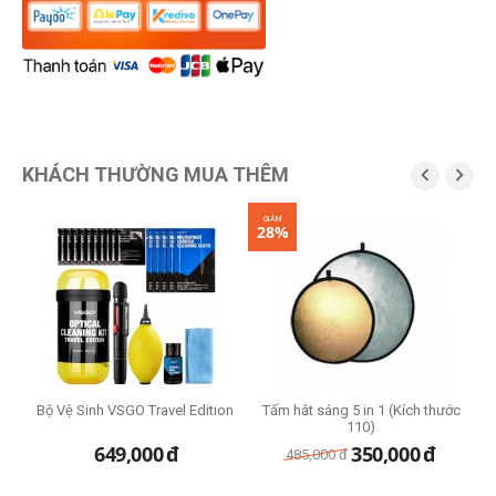
KHÁCH THƯỜNG MUA THÊM


GIẢM
28%
Bộ Vệ Sinh VSGO Travel Edition
Tấm hắt sáng 5 in 1 (Kích thước
110)
649,000
đ
350,000
đ
485,000
đ