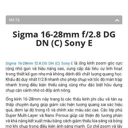
Mô Tả
Sigma 16-28mm f/2.8 DG
DN (C) Sony E
là ống kính zoom góc cực
Sigma 16-28mm f2.8 DG DN (C) Sony E
rộng nhỏ gọn và hiệu năng cao, cung cấp dải tiêu cự linh hoạt
trong thiết kế gọn nhẹ mà không đánh đổi chất lượng quang học.
Khẩu độ duy nhất f/2.8 nhanh cho phép chụp với tốc độ màn trập
nhanh trong điều kiện thiếu sáng cũng như đặc biệt hữu dụng
chụp cận cảnh nhờ có đốp ảnh nông.
Ống kính 16-28mm này trang bị các thấu kính phi cầu và tán xạ
thấp chuyên dụng giúp giảm các hiện tượng quang sai sắc hiệu
quả, đem lại độ trong rõ và chính xác màu sắc cao. Các lớp phủ
Super Multi-Layer và Nano Porous giúp cải thiện độ tương phản
và khả năng kết xuất màu bằng cách giảm thiểu lóa sáng và bóng
mờ khi chụp trong điều kiện ánh sáng mạnh. Cơ chế zoom và lấy