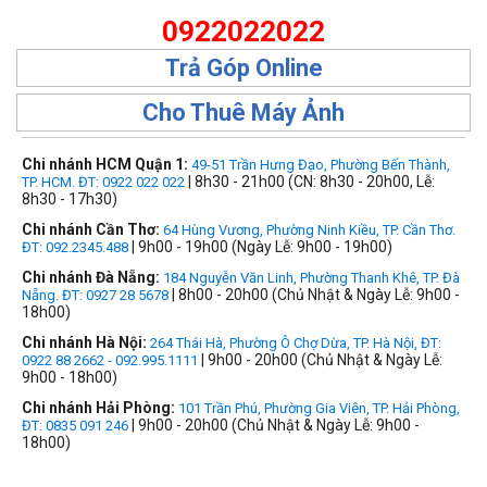
0922022022
Trả Góp Online
Cho Thuê Máy Ảnh
Chi nhánh HCM Quận 1:
49-51 Trần Hưng Đạo, Phường Bến Thành,
| 8h30 - 21h00 (CN: 8h30 - 20h00, Lễ:
TP. HCM. ĐT: 0922 022 022
8h30 - 17h30)
Chi nhánh Cần Thơ:
64 Hùng Vương, Phường Ninh Kiều, TP. Cần Thơ.
| 9h00 - 19h00 (Ngày Lễ: 9h00 - 19h00)
ĐT: 092.2345.488
Chi nhánh Đà Nẵng:
184 Nguyễn Văn Linh, Phường Thanh Khê, TP. Đà
| 8h00 - 20h00 (Chủ Nhật & Ngày Lễ: 9h00 -
Nẵng. ĐT: 0927 28 5678
18h00)
Chi nhánh Hà Nội:
264 Thái Hà, Phường Ô Chợ Dừa, TP. Hà Nội, ĐT:
| 9h00 - 20h00 (Chủ Nhật & Ngày Lễ:
0922 88 2662 - 092.995.1111
9h00 - 18h00)
Chi nhánh Hải Phòng:
101 Trần Phú, Phường Gia Viên, TP. Hải Phòng,
| 9h00 - 20h00 (Chủ Nhật & Ngày Lễ: 9h00 -
ĐT: 0835 091 246
18h00)