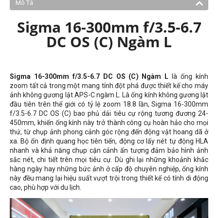
Mô Tả
Sigma 16-300mm f/3.5-6.7
DC OS (C) Ngàm L
Sigma 16-300mm f/3.5-6.7 DC OS (C) Ngàm L
là ống kính
zoom tất cả trong một mang tính đột phá được thiết kế cho máy
ảnh không gương lật APS-C ngàm L. Là ống kính không gương lật
đầu tiên trên thế giới có tỷ lệ zoom 18.8 lần, Sigma 16-300mm
f/3.5-6.7 DC OS (C) bao phủ dải tiêu cự rộng tương đương 24-
450mm, khiến ống kính này trở thành công cụ hoàn hảo cho mọi
thứ, từ chụp ảnh phong cảnh góc rộng đến động vật hoang dã ở
xa. Bộ ổn định quang học tiên tiến, động cơ lấy nét tự động HLA
nhanh và khả năng chụp cận cảnh ấn tượng đảm bảo hình ảnh
sắc nét, chi tiết trên mọi tiêu cự. Dù ghi lại những khoảnh khắc
hàng ngày hay những bức ảnh ở cấp độ chuyên nghiệp, ống kính
này đều mang lại hiệu suất vượt trội trong thiết kế có tính di động
cao, phù hợp với du lịch.