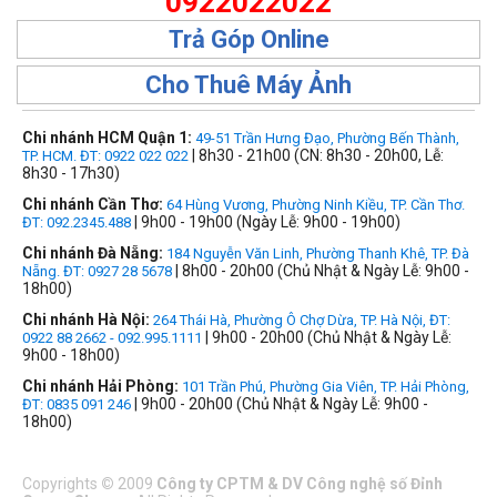
0922022022
Trả Góp Online
Cho Thuê Máy Ảnh
Chi nhánh HCM Quận 1:
49-51 Trần Hưng Đạo, Phường Bến Thành,
| 8h30 - 21h00 (CN: 8h30 - 20h00, Lễ:
TP. HCM. ĐT: 0922 022 022
8h30 - 17h30)
Chi nhánh Cần Thơ:
64 Hùng Vương, Phường Ninh Kiều, TP. Cần Thơ.
| 9h00 - 19h00 (Ngày Lễ: 9h00 - 19h00)
ĐT: 092.2345.488
Chi nhánh Đà Nẵng:
184 Nguyễn Văn Linh, Phường Thanh Khê, TP. Đà
| 8h00 - 20h00 (Chủ Nhật & Ngày Lễ: 9h00 -
Nẵng. ĐT: 0927 28 5678
18h00)
Chi nhánh Hà Nội:
264 Thái Hà, Phường Ô Chợ Dừa, TP. Hà Nội, ĐT:
| 9h00 - 20h00 (Chủ Nhật & Ngày Lễ:
0922 88 2662 - 092.995.1111
9h00 - 18h00)
Chi nhánh Hải Phòng:
101 Trần Phú, Phường Gia Viên, TP. Hải Phòng,
| 9h00 - 20h00 (Chủ Nhật & Ngày Lễ: 9h00 -
ĐT: 0835 091 246
18h00)
Copyrights
©
2009
Công ty CPTM & DV Công nghệ số Đỉnh