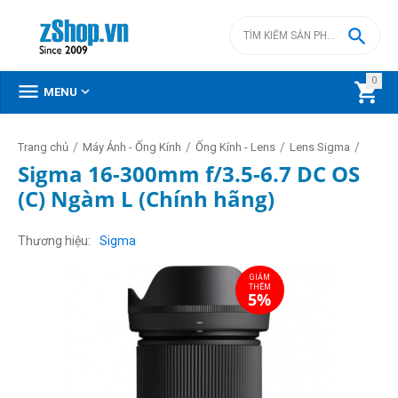

0



MENU
/
/
/
/
Trang chủ
Máy Ảnh - Ống Kính
Ống Kính - Lens
Lens Sigma
Sigma 16-300mm f/3.5-6.7 DC OS
(C) Ngàm L (Chính hãng)
GIẢM
THÊM
5%
Thương hiệu
Sigma