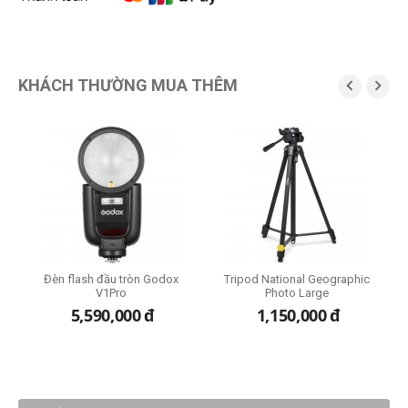
KHÁCH THƯỜNG MUA THÊM


t
Đèn flash đầu tròn Godox
Tripod National Geographic
K
V1Pro
Photo Large
5,590,000
đ
1,150,000
đ