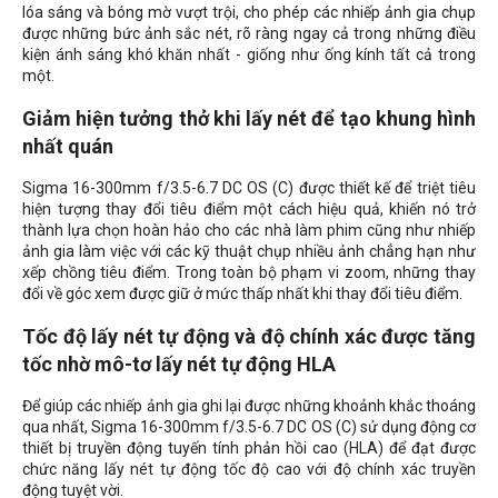
lóa sáng và bóng mờ vượt trội, cho phép các nhiếp ảnh gia chụp
được những bức ảnh sắc nét, rõ ràng ngay cả trong những điều
kiện ánh sáng khó khăn nhất - giống như ống kính tất cả trong
một.
Giảm hiện tưởng thở khi lấy nét để tạo khung hình
nhất quán
Sigma 16-300mm f/3.5-6.7 DC OS (C) được thiết kế để triệt tiêu
hiện tượng thay đổi tiêu điểm một cách hiệu quả, khiến nó trở
thành lựa chọn hoàn hảo cho các nhà làm phim cũng như nhiếp
ảnh gia làm việc với các kỹ thuật chụp nhiều ảnh chẳng hạn như
xếp chồng tiêu điểm. Trong toàn bộ phạm vi zoom, những thay
đổi về góc xem được giữ ở mức thấp nhất khi thay đổi tiêu điểm.
Tốc độ lấy nét tự động và độ chính xác được tăng
tốc nhờ mô-tơ lấy nét tự động HLA
Để giúp các nhiếp ảnh gia ghi lại được những khoảnh khắc thoáng
qua nhất, Sigma 16-300mm f/3.5-6.7 DC OS (C) sử dụng động cơ
thiết bị truyền động tuyến tính phản hồi cao (HLA) để đạt được
chức năng lấy nét tự động tốc độ cao với độ chính xác truyền
động tuyệt vời.