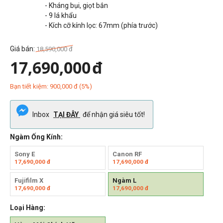
- Kháng bụi, giọt bắn
- 9 lá khẩu
- Kích cỡ kính lọc: 67mm (phía trước)
Giá bán:
18,590,000
đ
17,690,000
đ
Bạn tiết kiệm:
900,000
đ
(
5
%)
Inbox
TẠI ĐÂY
để nhận giá siêu tốt!
Ngàm Ống Kính:
Sony E
Canon RF
17,690,000
đ
17,690,000
đ
Fujifilm X
Ngàm L
17,690,000
đ
17,690,000
đ
Loại Hàng: