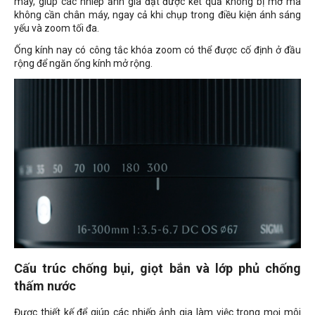
máy, giúp các nhiếp ảnh gia đạt được kết quả không bị mờ mà
không cần chân máy, ngay cả khi chụp trong điều kiện ánh sáng
yếu và zoom tối đa.
Ống kính nay có công tắc khóa zoom có ​​thể được cố định ở đầu
rộng để ngăn ống kính mở rộng.
Cấu trúc chống bụi, giọt bắn và lớp phủ chống
thấm nước
Được thiết kế để giúp các nhiếp ảnh gia làm việc trong mọi môi