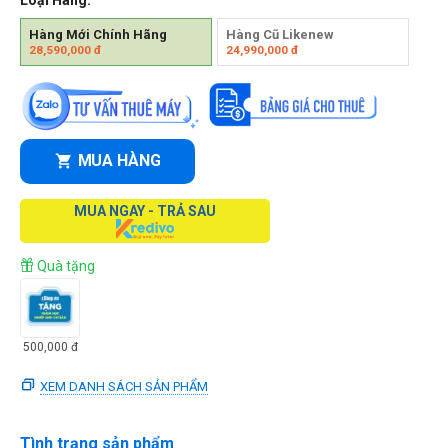
Hàng Mới Chính Hãng
Hàng Cũ Likenew
28,590,000
đ
24,990,000
đ
MUA HÀNG
MUA NGAY - TRẢ SAU
Quà tặng
500,000
đ
XEM DANH SÁCH SẢN PHẨM
Tình trạng sản phẩm