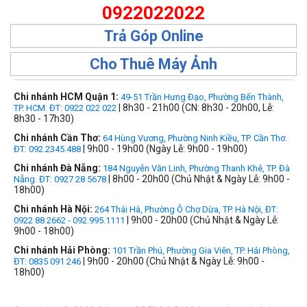
0922022022
Trả Góp Online
Cho Thuê Máy Ảnh
Chi nhánh HCM Quận 1:
49-51 Trần Hưng Đạo, Phường Bến Thành,
| 8h30 - 21h00 (CN: 8h30 - 20h00, Lễ:
TP. HCM. ĐT: 0922 022 022
8h30 - 17h30)
Chi nhánh Cần Thơ:
64 Hùng Vương, Phường Ninh Kiều, TP. Cần Thơ.
| 9h00 - 19h00 (Ngày Lễ: 9h00 - 19h00)
ĐT: 092.2345.488
Chi nhánh Đà Nẵng:
184 Nguyễn Văn Linh, Phường Thanh Khê, TP. Đà
| 8h00 - 20h00 (Chủ Nhật & Ngày Lễ: 9h00 -
Nẵng. ĐT: 0927 28 5678
18h00)
Chi nhánh Hà Nội:
264 Thái Hà, Phường Ô Chợ Dừa, TP. Hà Nội, ĐT:
| 9h00 - 20h00 (Chủ Nhật & Ngày Lễ:
0922 88 2662 - 092.995.1111
9h00 - 18h00)
Chi nhánh Hải Phòng:
101 Trần Phú, Phường Gia Viên, TP. Hải Phòng,
| 9h00 - 20h00 (Chủ Nhật & Ngày Lễ: 9h00 -
ĐT: 0835 091 246
18h00)