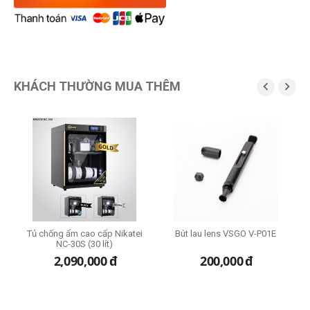
KHÁCH THƯỜNG MUA THÊM


ze
Tủ chống ẩm cao cấp Nikatei
Bút lau lens VSGO V-P01E
B
NC-30S (30 lít)
2,090,000
đ
200,000
đ