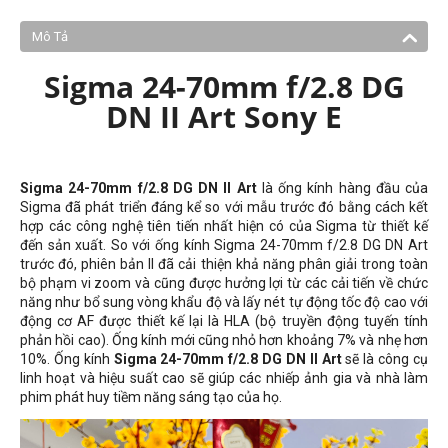
Mô Tả
Sigma 24-70mm f/2.8 DG
DN II Art Sony E
Sigma 24-70mm f/2.8 DG DN II Art
là ống kính hàng đầu của
Sigma đã phát triển đáng kể so với mẫu trước đó bằng cách kết
hợp các công nghệ tiên tiến nhất hiện có của Sigma từ thiết kế
đến sản xuất. So với ống kính Sigma 24-70mm f/2.8 DG DN Art
trước đó, phiên bản II đã cải thiện khả năng phân giải trong toàn
bộ phạm vi zoom và cũng được hưởng lợi từ các cải tiến về chức
năng như bổ sung vòng khẩu độ và lấy nét tự động tốc độ cao với
động cơ AF được thiết kế lại là HLA (bộ truyền động tuyến tính
phản hồi cao). Ống kính mới cũng nhỏ hơn khoảng 7% và nhẹ hơn
10%. Ống kính
Sigma 24-70mm f/2.8 DG DN II Art
sẽ là công cụ
linh hoạt và hiệu suất cao sẽ giúp các nhiếp ảnh gia và nhà làm
phim phát huy tiềm năng sáng tạo của họ.