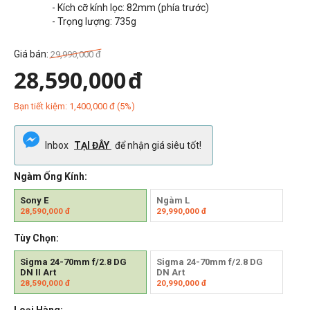
- Kích cỡ kính lọc: 82mm (phía trước)
- Trọng lượng:
735g
Giá bán:
29,990,000
đ
28,590,000
đ
Bạn tiết kiệm:
1,400,000
đ
(
5
%)
Inbox
TẠI ĐÂY
để nhận giá siêu tốt!
Ngàm Ống Kính:
Sony E
Ngàm L
28,590,000
đ
29,990,000
đ
Tùy Chọn:
Sigma 24-70mm f/2.8 DG
Sigma 24-70mm f/2.8 DG
DN II Art
DN Art
28,590,000
đ
20,990,000
đ
Loại Hàng: