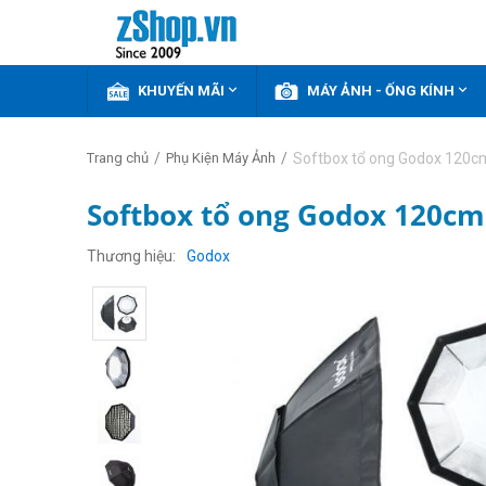


KHUYẾN MÃI
MÁY ẢNH - ỐNG KÍNH
/
/
Softbox tổ ong Godox 120c
Trang chủ
Phụ Kiện Máy Ảnh
Softbox tổ ong Godox 120cm
Thương hiệu
Godox