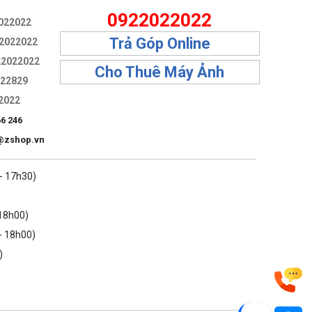
0922022022
022022
Trả Góp Online
2022022
22022022
Cho Thuê Máy Ảnh
322829
2022
h
66 246
@zshop.vn
 - 17h30)
 18h00)
- 18h00)
của softbox.
)