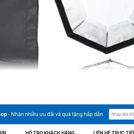
hop
- Nhận nhiều ưu đãi và quà tặng hấp dẫn
.VN
HỔ TRỢ KHÁCH HÀNG
LIÊN HỆ TRỰC TIẾ