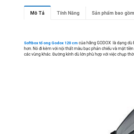
Mô Tả
Tính Năng
Sản phẩm bao gồ
của hãng GODOX là dạng dù bát
Softbox tổ ong Godox 120 cm
hơn. Nó đi kèm với nội thất màu bạc phản chiếu và mặt tiề
các vùng khác. Đường kính dù lớn phù hợp với việc chụp th