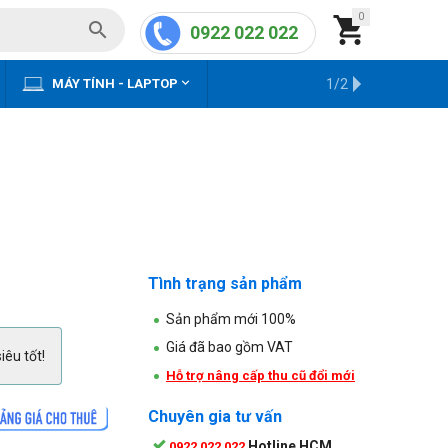
0


0922 022 022


MÁY TÍNH - LAPTOP
KHO HÀNG CŨ
1/2
Tình trạng sản phẩm
Sản phẩm mới 100%
Giá đã bao gồm VAT
iêu tốt!
Hỗ trợ nâng cấp thu cũ đổi mới
Chuyên gia tư vấn
Hotline HCM
0922 022 022