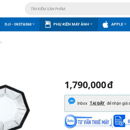



DJI - INSTA360
PHỤ KIỆN MÁY ẢNH
APPLE
m
1,790,000
đ
Inbox
TẠI ĐÂY
để nhận giá s