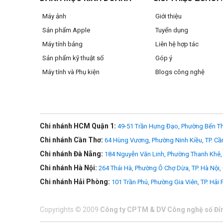
Máy ảnh
Giới thiệu
Sản phẩm Apple
Tuyển dụng
Máy tính bảng
Liên hệ hợp tác
Sản phẩm kỹ thuật số
Góp ý
Tính năng nổi bật:
Máy tính và Phụ kiện
Blogs công nghệ
- Softbox được trang bị một bộ khuếch tán lưới bên trong và
- Đường kính 1m20, rất cao cấp và chuyên nghiệp.
- Có lưới tổ ong để hướng sáng. Lưới tổ ong sử dụng gai xù
- Đuôi kết nối với đèn chuẩn Bowen, được làm bằng hợp k
Chi nhánh HCM Quận 1:
49-51 Trần Hưng Đạo, Phường Bến Th
Chi nhánh Cần Thơ:
64 Hùng Vương, Phường Ninh Kiều, TP. Cầ
- Sản phẩm mềm ngay cả ánh sáng chất lượng của các hộp 
Chi nhánh Đà Nẵng:
184 Nguyễn Văn Linh, Phường Thanh Khê, 
- Lưới điện được làm bằng nylon.
Chi nhánh Hà Nội:
264 Thái Hà, Phường Ô Chợ Dừa, TP. Hà Nội,
- Với tổ ong- phong cách thiết kế và fastener băng khâu x
Chi nhánh Hải Phòng:
101 Trần Phú, Phường Gia Viên, TP. Hải
- Thích hợp cho đặc biệt hoặc các sản phẩm chụp chân dung
Copyrights
©
2009
Công ty CPTM & DV Công nghệ số Đỉ