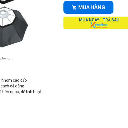
MUA HÀNG
MUA NGAY - TRẢ SAU
 phóng to
im nhôm cao cấp
1 cách dễ dàng
à bên ngoà, để linh hoạt