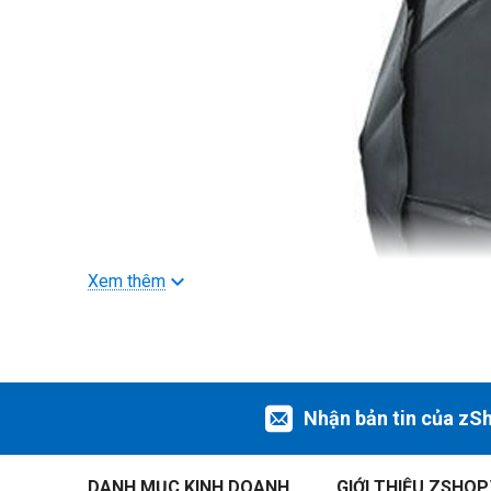
Xem thêm
Nhận bản tin của zS
DANH MỤC KINH DOANH
GIỚI THIỆU ZSHOP