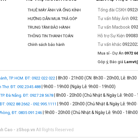
Tổng đài CSKH
0922
THUÊ MÁY ẢNH VÀ ỐNG KÍNH
Tư vấn Máy Ảnh
092
HƯỚNG DẪN MUA TRẢ GÓP
Tư vấn Macbook
09
TRUNG TÂM BẢO HÀNH
Hỗ trợ Sự Kiện
0908
THÔNG TIN THANH TOÁN
Tư vấn khác
092202
Chính sách bảo hành
 bên ngoài, để linh hoạt việc điều chỉnh tỷ lệ cứng hay mềm của đèn flas
Mua sỉ - Dự Án
0972 6
Góp ý, Báo giá
Lamvt
 Vesco có thể tháo ra khi không muốn sử dụng.
im nhôm cao cấp
| 8h30 - 21h00 (CN: 8h30 - 20h00, Lễ: 8h30
ành, TP. HCM. ĐT: 0922 022 022
| 9h00 - 19h00 (Ngày Lễ: 9h00 - 19h00)
n Thơ. ĐT: 092.2345.488
vẫn còn, nhưng lưới cho phép bạn có nhiều hướng kiểm soát đầu ra.
| 8h00 - 20h00 (Chủ Nhật & Ngày Lễ: 9h00 -
TP. Đà Nẵng. ĐT: 0927 28 5678
| 9h00 - 20h00 (Chủ Nhật & Ngày Lễ: 9h00 
 ĐT: 0922 88 2662 - 092.995.1111
ung quanh các cạnh, tương ứng có thể được gắn chặt vào phía bên trong 
| 9h00 - 20h00 (Chủ Nhật & Ngày Lễ: 9h00 - 18h00
 Phòng, ĐT: 0835 091 246
, kết quả trong một ánh sáng khác nhau và tối raster hiệu ứng.
nh Cao - zShop.vn
All Rights Reserved