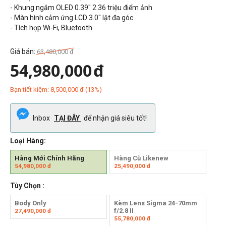
- Khung ngắm OLED 0.39" 2.36 triệu điểm ảnh
- Màn hình cảm ứng LCD 3.0" lật đa góc
- Tích hợp Wi-Fi, Bluetooth
Giá bán:
63,480,000
đ
54,980,000
đ
Bạn tiết kiệm:
8,500,000
đ
(
13
%)
Inbox
TẠI ĐÂY
để nhận giá siêu tốt!
Loại Hàng:
Hàng Mới Chính Hãng
Hàng Cũ Likenew
54,980,000
đ
25,490,000
đ
Tùy Chọn :
Body Only
Kèm Lens Sigma 24-70mm
f/2.8 II
27,490,000
đ
55,780,000
đ