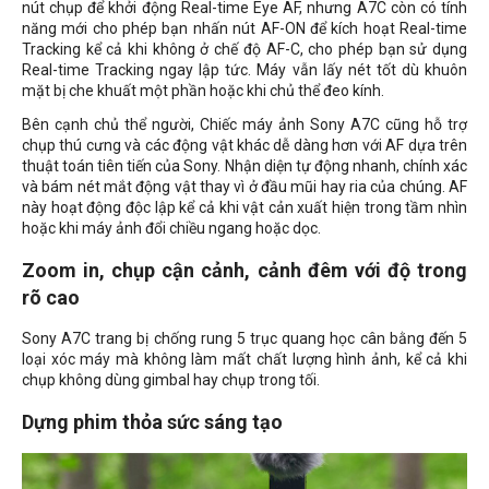
nút chụp để khởi động Real-time Eye AF, nhưng A7C còn có tính
năng mới cho phép bạn nhấn nút AF-ON để kích hoạt Real-time
Tracking kể cả khi không ở chế độ AF-C, cho phép bạn sử dụng
Real-time Tracking ngay lập tức. Máy vẫn lấy nét tốt dù khuôn
mặt bị che khuất một phần hoặc khi chủ thể đeo kính.
Bên cạnh chủ thể người, Chiếc máy ảnh Sony A7C cũng hỗ trợ
chụp thú cưng và các động vật khác dễ dàng hơn với AF dựa trên
thuật toán tiên tiến của Sony. Nhận diện tự động nhanh, chính xác
và bám nét mắt động vật thay vì ở đầu mũi hay ria của chúng. AF
này hoạt động độc lập kể cả khi vật cản xuất hiện trong tầm nhìn
hoặc khi máy ảnh đổi chiều ngang hoặc dọc.
Zoom in, chụp cận cảnh, cảnh đêm với độ trong
rõ cao
Sony A7C trang bị chống rung 5 trục quang học cân bằng đến 5
loại xóc máy mà không làm mất chất lượng hình ảnh, kể cả khi
chụp không dùng gimbal hay chụp trong tối.
Dựng phim thỏa sức sáng tạo