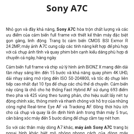
Sony A7C
Nhỏ gọn và đầy khả năng,
Sony A7C
hòa trộn chất lượng và các
ưu điểm của cảm biến full frame với thiết kế thân máy đặc biệt
gọn gàng, linh động. Trang bị cảm biến CMOS BSI Exmor R
24.2MP, máy ảnh A7C cung cấp các tính năng kết hợp để phù hợp
với cả chụp ảnh tĩnh và quay phim bên cạnh kiểu dáng phù hợp di
chuyển cả ngày, hàng ngày.
Cảm biến full frame và chip xử lý hình ảnh BIONZ X mang đến dải
tần nhạy sáng lên đến 15 bước và khả năng quay phim 4K UHD,
dải nhạy sáng mở rộng đến ISO 50-204800, và tốc độ chụp liên
tiếp cao nhất đạt 10 fps để chụp các chủ thể di chuyển. Cảm biến
này cũng là chỗ cho hệ thống Fast Hybrid AF sử dụng 693 điểm
theo pha và 425 vùng theo tương phản, cho hiệu suất lấy nét tự
động chính xác, thông minh và nhanh chóng với hỗ trợ của những
công nghệ Real-time Eye AF và Tracking AF. Đồng thời hữu ích
cho cả chụp và quay là ổn định hình ảnh trong thân máy 5 trục,
cân bằng xóc máy đến 5 bước dừng để chụp cầm tay nét hơn.
So với các thân máy dòng A7 khác,
máy ảnh Sony A7C
trang bị
ngoại hình khác biệt mô phỏng phong cách của dòng máy