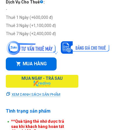
Dịch Vụ Cho Thuê
:
-
Thuê 1 Ngày (+
600,000
đ
)
Thuê 3 Ngày (+
1,100,000
đ
)
Thuê 7 Ngày (+
2,400,000
đ
)
MUA HÀNG
MUA NGAY - TRẢ SAU
XEM DANH SÁCH SẢN PHẨM
Tình trạng sản phẩm
**Quà tặng thẻ nhớ được trả
sau khi khách hàng hoàn tất