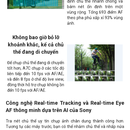
định chủ thể nhanh chóng và
bám nét ổn định trên một
vùng rộng. Tổng 693 điểm AF
theo pha phủ xấp xỉ 93% vùng
ảnh.
Không bao giờ bỏ lỡ
khoảnh khắc, kể cả chủ
thể đang di chuyển
Để chụp chủ thể đang di chuyển
tốt hơn, A7C chụp ở các tốc độ
liên tiếp đến 10 fps với AF/AE,
và đến 8 fps ở chế độ live view,
đồng thời hỗ trợ chụp không ồn
đến 10 fps với AF/AE.
Công nghệ Real-time Tracking và Real-time Eye
AF thông minh dựa trên AI của Sony
Tra nét chủ thể uy tín chụp ảnh chân dung thành công hơn.
Tương tự các máy trước, bạn có thể nhắm chủ thể và nhấp nửa