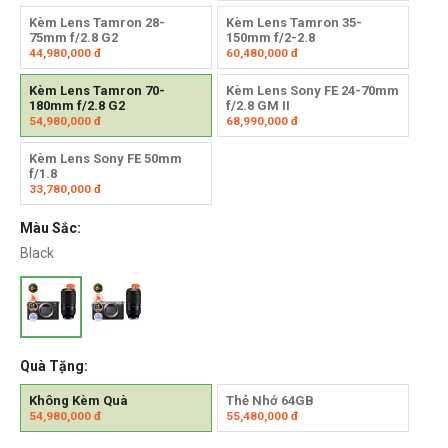
Kèm Lens Tamron 28-
Kèm Lens Tamron 35-
75mm f/2.8 G2
150mm f/2-2.8
44,980,000
đ
60,480,000
đ
Kèm Lens Tamron 70-
Kèm Lens Sony FE 24-70mm
180mm f/2.8 G2
f/2.8 GM II
54,980,000
đ
68,990,000
đ
Kèm Lens Sony FE 50mm
f/1.8
33,780,000
đ
Màu Sắc:
Black
Quà Tặng:
Không Kèm Quà
Thẻ Nhớ 64GB
54,980,000
đ
55,480,000
đ