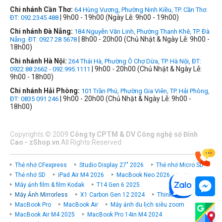
Chi nhánh Cần Thơ:
64 Hùng Vương, Phường Ninh Kiều, TP. Cần Thơ.
| 9h00 - 19h00 (Ngày Lễ: 9h00 - 19h00)
ĐT: 092.2345.488
Chi nhánh Đà Nẵng:
184 Nguyễn Văn Linh, Phường Thanh Khê, TP. Đà
| 8h00 - 20h00 (Chủ Nhật & Ngày Lễ: 9h00 -
Nẵng. ĐT: 0927 28 5678
18h00)
Chi nhánh Hà Nội:
264 Thái Hà, Phường Ô Chợ Dừa, TP. Hà Nội, ĐT:
| 9h00 - 20h00 (Chủ Nhật & Ngày Lễ:
0922 88 2662 - 092.995.1111
9h00 - 18h00)
Chi nhánh Hải Phòng:
101 Trần Phú, Phường Gia Viên, TP. Hải Phòng,
| 9h00 - 20h00 (Chủ Nhật & Ngày Lễ: 9h00 -
ĐT: 0835 091 246
18h00)
Copyrights
©
2009
Công ty CPTM & DV Công nghệ số Đỉnh
Cao - zShop.vn
All Rights Reserved
Thẻ nhớ CFexpress
Studio Display 27" 2026
Thẻ nhớ Micro SD
Thẻ nhớ SD
iPad Air M4 2026
MacBook Neo 2026
Máy ảnh film & film Kodak
T14 Gen 6 2025
Máy Ảnh Mirrorless
X1 Carbon Gen 12 2024
ThinkPad P
MacBook Pro
MacBook Air
Máy ảnh du lịch siêu zoom
MacBook Air M4 2025
MacBook Pro 14in M4 2024