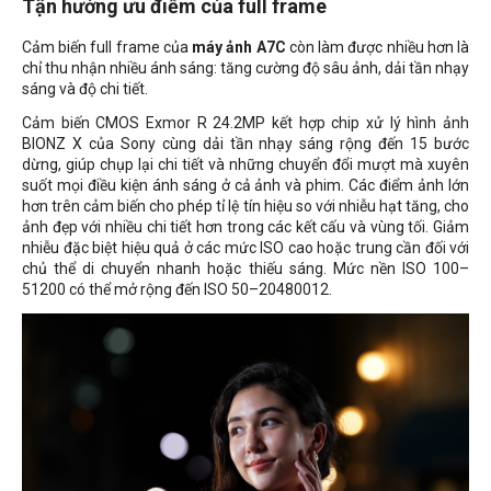
Tận hưởng ưu điểm của full frame
Cảm biến full frame của
máy ảnh A7C
còn làm được nhiều hơn là
chỉ thu nhận nhiều ánh sáng: tăng cường độ sâu ảnh, dải tần nhạy
sáng và độ chi tiết.
Cảm biến CMOS Exmor R 24.2MP kết hợp chip xử lý hình ảnh
BIONZ X của Sony cùng dải tần nhạy sáng rộng đến 15 bước
dừng, giúp chụp lại chi tiết và những chuyển đổi mượt mà xuyên
suốt mọi điều kiện ánh sáng ở cả ảnh và phim. Các điểm ảnh lớn
hơn trên cảm biến cho phép tỉ lệ tín hiệu so với nhiễu hạt tăng, cho
ảnh đẹp với nhiều chi tiết hơn trong các kết cấu và vùng tối. Giảm
nhiễu đặc biệt hiệu quả ở các mức ISO cao hoặc trung cần đối với
chủ thể di chuyển nhanh hoặc thiếu sáng. Mức nền ISO 100–
51200 có thể mở rộng đến ISO 50–20480012.