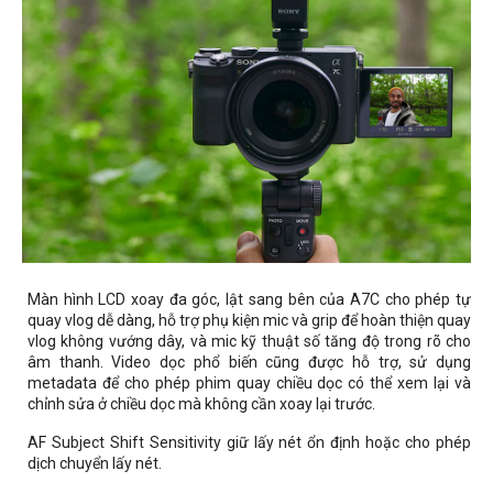
Màn hình LCD xoay đa góc, lật sang bên của A7C cho phép tự
quay vlog dễ dàng, hỗ trợ phụ kiện mic và grip để hoàn thiện quay
vlog không vướng dây, và mic kỹ thuật số tăng độ trong rõ cho
âm thanh. Video dọc phổ biến cũng được hỗ trợ, sử dụng
metadata để cho phép phim quay chiều dọc có thể xem lại và
chỉnh sửa ở chiều dọc mà không cần xoay lại trước.
AF Subject Shift Sensitivity giữ lấy nét ổn định hoặc cho phép
dịch chuyển lấy nét.