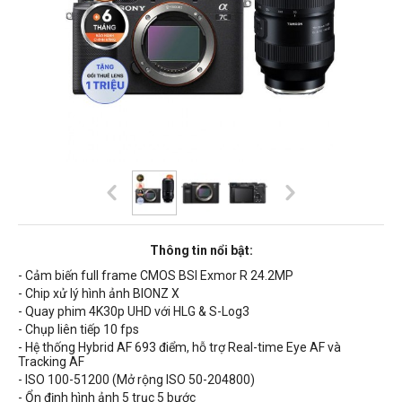
Thông tin nổi bật:
- Cảm biến full frame CMOS BSI Exmor R 24.2MP
- Chip xử lý hình ảnh BIONZ X
- Quay phim 4K30p UHD với HLG & S-Log3
- Chụp liên tiếp 10 fps
- Hệ thống Hybrid AF 693 điểm, hỗ trợ
Real-time Eye AF và
Tracking AF
-
ISO 100-51200 (Mở rộng ISO 50-204800)
- Ổn định hình ảnh 5 trục 5 bước