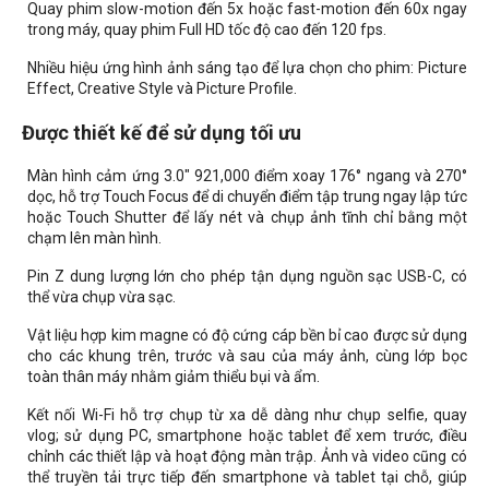
Quay phim slow-motion đến 5x hoặc fast-motion đến 60x ngay
trong máy, quay phim Full HD tốc độ cao đến 120 fps.
Nhiều hiệu ứng hình ảnh sáng tạo để lựa chọn cho phim: Picture
Effect, Creative Style và Picture Profile.
Được thiết kế để sử dụng tối ưu
Màn hình cảm ứng 3.0" 921,000 điểm xoay 176° ngang và 270°
dọc, hỗ trợ Touch Focus để di chuyển điểm tập trung ngay lập tức
hoặc Touch Shutter để lấy nét và chụp ảnh tĩnh chỉ bằng một
chạm lên màn hình.
Pin Z dung lượng lớn cho phép tận dụng nguồn sạc USB-C, có
thể vừa chụp vừa sạc.
Vật liệu hợp kim magne có độ cứng cáp bền bỉ cao được sử dụng
cho các khung trên, trước và sau của máy ảnh, cùng lớp bọc
toàn thân máy nhằm giảm thiểu bụi và ẩm.
Kết nối Wi-Fi hỗ trợ chụp từ xa dễ dàng như chụp selfie, quay
vlog; sử dụng PC, smartphone hoặc tablet để xem trước, điều
chỉnh các thiết lập và hoạt động màn trập. Ảnh và video cũng có
thể truyền tải trực tiếp đến smartphone và tablet tại chỗ, giúp