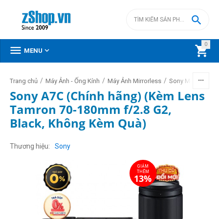

0



MENU
/
/
/
/
Trang chủ
Máy Ảnh - Ống Kính
Máy Ảnh Mirrorless
Sony Mirrorless
Sony A7C (Chính hãng) (Kèm Lens
Tamron 70-180mm f/2.8 G2,
Black, Không Kèm Quà)
GIẢM
THÊM
13%
Thương hiệu
Sony