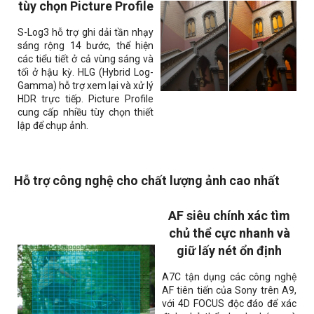
tùy chọn Picture Profile
S-Log3 hỗ trợ ghi dải tần nhạy
sáng rộng 14 bước, thể hiện
các tiểu tiết ở cả vùng sáng và
tối ở hậu kỳ. HLG (Hybrid Log-
Gamma) hỗ trợ xem lại và xử lý
HDR trực tiếp. Picture Profile
cung cấp nhiều tùy chọn thiết
lập để chụp ảnh.
Hỗ trợ công nghệ cho chất lượng ảnh cao nhất
AF siêu chính xác tìm
chủ thể cực nhanh và
giữ lấy nét ổn định
A7C tận dụng các công nghệ
AF tiên tiến của Sony trên A9,
với 4D FOCUS độc đáo để xác