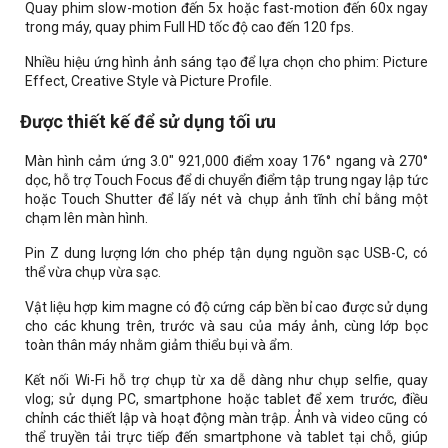
Quay phim slow-motion đến 5x hoặc fast-motion đến 60x ngay
trong máy, quay phim Full HD tốc độ cao đến 120 fps.
Nhiều hiệu ứng hình ảnh sáng tạo để lựa chọn cho phim: Picture
Effect, Creative Style và Picture Profile.
Được thiết kế để sử dụng tối ưu
Màn hình cảm ứng 3.0" 921,000 điểm xoay 176° ngang và 270°
dọc, hỗ trợ Touch Focus để di chuyển điểm tập trung ngay lập tức
hoặc Touch Shutter để lấy nét và chụp ảnh tĩnh chỉ bằng một
chạm lên màn hình.
Pin Z dung lượng lớn cho phép tận dụng nguồn sạc USB-C, có
thể vừa chụp vừa sạc.
Vật liệu hợp kim magne có độ cứng cáp bền bỉ cao được sử dụng
cho các khung trên, trước và sau của máy ảnh, cùng lớp bọc
toàn thân máy nhằm giảm thiểu bụi và ẩm.
Kết nối Wi-Fi hỗ trợ chụp từ xa dễ dàng như chụp selfie, quay
vlog; sử dụng PC, smartphone hoặc tablet để xem trước, điều
chỉnh các thiết lập và hoạt động màn trập. Ảnh và video cũng có
thể truyền tải trực tiếp đến smartphone và tablet tại chỗ, giúp