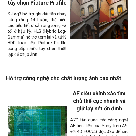
tùy chọn Picture Profile
S-Log3 hỗ trợ ghi dải tần nhạy
sáng rộng 14 bước, thể hiện
các tiểu tiết ở cả vùng sáng và
tối ở hậu kỳ. HLG (Hybrid Log-
Gamma) hỗ trợ xem lại và xử lý
HDR trực tiếp. Picture Profile
cung cấp nhiều tùy chọn thiết
lập để chụp ảnh.
Hỗ trợ công nghệ cho chất lượng ảnh cao nhất
AF siêu chính xác tìm
chủ thể cực nhanh và
giữ lấy nét ổn định
A7C tận dụng các công nghệ
AF tiên tiến của Sony trên A9,
với 4D FOCUS độc đáo để xác