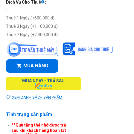
Dịch Vụ Cho Thuê
:
-
Thuê 1 Ngày (+
600,000
đ
)
Thuê 3 Ngày (+
1,100,000
đ
)
Thuê 7 Ngày (+
2,400,000
đ
)
MUA HÀNG
MUA NGAY - TRẢ SAU
XEM DANH SÁCH SẢN PHẨM
Tình trạng sản phẩm
**Quà tặng thẻ nhớ được trả
sau khi khách hàng hoàn tất