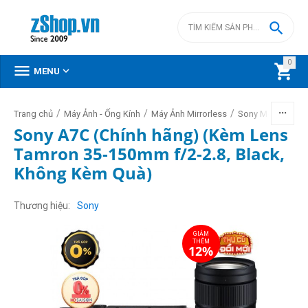

0



MENU
/
/
/
/
Trang chủ
Máy Ảnh - Ống Kính
Máy Ảnh Mirrorless
Sony Mirrorless
Sony A7C (Chính hãng) (Kèm Lens
Tamron 35-150mm f/2-2.8, Black,
Không Kèm Quà)
GIẢM
THÊM
12%
Thương hiệu
Sony