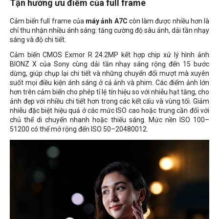
Tận hưởng ưu điểm của full frame
Cảm biến full frame của
máy ảnh A7C
còn làm được nhiều hơn là
chỉ thu nhận nhiều ánh sáng: tăng cường độ sâu ảnh, dải tần nhạy
sáng và độ chi tiết.
Cảm biến CMOS Exmor R 24.2MP kết hợp chip xử lý hình ảnh
BIONZ X của Sony cùng dải tần nhạy sáng rộng đến 15 bước
dừng, giúp chụp lại chi tiết và những chuyển đổi mượt mà xuyên
suốt mọi điều kiện ánh sáng ở cả ảnh và phim. Các điểm ảnh lớn
hơn trên cảm biến cho phép tỉ lệ tín hiệu so với nhiễu hạt tăng, cho
ảnh đẹp với nhiều chi tiết hơn trong các kết cấu và vùng tối. Giảm
nhiễu đặc biệt hiệu quả ở các mức ISO cao hoặc trung cần đối với
chủ thể di chuyển nhanh hoặc thiếu sáng. Mức nền ISO 100–
51200 có thể mở rộng đến ISO 50–20480012.