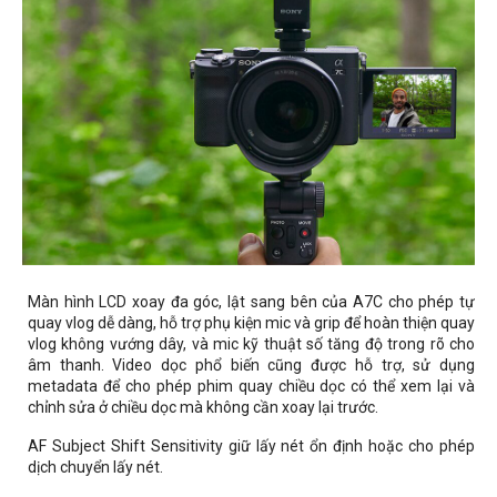
Màn hình LCD xoay đa góc, lật sang bên của A7C cho phép tự
quay vlog dễ dàng, hỗ trợ phụ kiện mic và grip để hoàn thiện quay
vlog không vướng dây, và mic kỹ thuật số tăng độ trong rõ cho
âm thanh. Video dọc phổ biến cũng được hỗ trợ, sử dụng
metadata để cho phép phim quay chiều dọc có thể xem lại và
chỉnh sửa ở chiều dọc mà không cần xoay lại trước.
AF Subject Shift Sensitivity giữ lấy nét ổn định hoặc cho phép
dịch chuyển lấy nét.