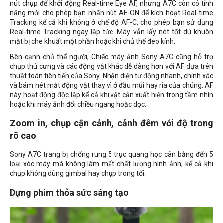
nút chụp để khởi động Real-time Eye AF, nhưng A7C còn có tính
năng mới cho phép bạn nhấn nút AF-ON để kích hoạt Real-time
Tracking kể cả khi không ở chế độ AF-C, cho phép bạn sử dụng
Real-time Tracking ngay lập tức. Máy vẫn lấy nét tốt dù khuôn
mặt bị che khuất một phần hoặc khi chủ thể đeo kính.
Bên cạnh chủ thể người, Chiếc máy ảnh Sony A7C cũng hỗ trợ
chụp thú cưng và các động vật khác dễ dàng hơn với AF dựa trên
thuật toán tiên tiến của Sony. Nhận diện tự động nhanh, chính xác
và bám nét mắt động vật thay vì ở đầu mũi hay ria của chúng. AF
này hoạt động độc lập kể cả khi vật cản xuất hiện trong tầm nhìn
hoặc khi máy ảnh đổi chiều ngang hoặc dọc.
Zoom in, chụp cận cảnh, cảnh đêm với độ trong
rõ cao
Sony A7C trang bị chống rung 5 trục quang học cân bằng đến 5
loại xóc máy mà không làm mất chất lượng hình ảnh, kể cả khi
chụp không dùng gimbal hay chụp trong tối.
Dựng phim thỏa sức sáng tạo