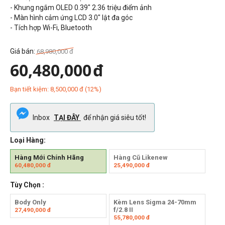
- Khung ngắm OLED 0.39" 2.36 triệu điểm ảnh
- Màn hình cảm ứng LCD 3.0" lật đa góc
- Tích hợp Wi-Fi, Bluetooth
Giá bán:
68,980,000
đ
60,480,000
đ
Bạn tiết kiệm:
8,500,000
đ
(
12
%)
Inbox
TẠI ĐÂY
để nhận giá siêu tốt!
Loại Hàng:
Hàng Mới Chính Hãng
Hàng Cũ Likenew
60,480,000
đ
25,490,000
đ
Tùy Chọn :
Body Only
Kèm Lens Sigma 24-70mm
f/2.8 II
27,490,000
đ
55,780,000
đ