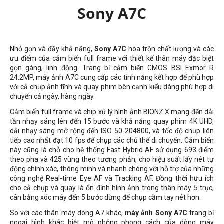
Sony A7C
Nhỏ gọn và đầy khả năng,
Sony A7C
hòa trộn chất lượng và các
ưu điểm của cảm biến full frame với thiết kế thân máy đặc biệt
gọn gàng, linh động. Trang bị cảm biến CMOS BSI Exmor R
24.2MP, máy ảnh A7C cung cấp các tính năng kết hợp để phù hợp
với cả chụp ảnh tĩnh và quay phim bên cạnh kiểu dáng phù hợp di
chuyển cả ngày, hàng ngày.
Cảm biến full frame và chip xử lý hình ảnh BIONZ X mang đến dải
tần nhạy sáng lên đến 15 bước và khả năng quay phim 4K UHD,
dải nhạy sáng mở rộng đến ISO 50-204800, và tốc độ chụp liên
tiếp cao nhất đạt 10 fps để chụp các chủ thể di chuyển. Cảm biến
này cũng là chỗ cho hệ thống Fast Hybrid AF sử dụng 693 điểm
theo pha và 425 vùng theo tương phản, cho hiệu suất lấy nét tự
động chính xác, thông minh và nhanh chóng với hỗ trợ của những
công nghệ Real-time Eye AF và Tracking AF. Đồng thời hữu ích
cho cả chụp và quay là ổn định hình ảnh trong thân máy 5 trục,
cân bằng xóc máy đến 5 bước dừng để chụp cầm tay nét hơn.
So với các thân máy dòng A7 khác,
máy ảnh Sony A7C
trang bị
ngoại hình khác biệt mô phỏng phong cách của dòng máy