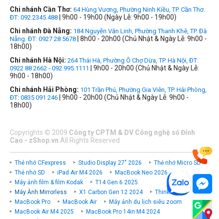
Chi nhánh Cần Thơ:
64 Hùng Vương, Phường Ninh Kiều, TP. Cần Thơ.
| 9h00 - 19h00 (Ngày Lễ: 9h00 - 19h00)
ĐT: 092.2345.488
Chi nhánh Đà Nẵng:
184 Nguyễn Văn Linh, Phường Thanh Khê, TP. Đà
| 8h00 - 20h00 (Chủ Nhật & Ngày Lễ: 9h00 -
Nẵng. ĐT: 0927 28 5678
18h00)
Chi nhánh Hà Nội:
264 Thái Hà, Phường Ô Chợ Dừa, TP. Hà Nội, ĐT:
| 9h00 - 20h00 (Chủ Nhật & Ngày Lễ:
0922 88 2662 - 092.995.1111
9h00 - 18h00)
Chi nhánh Hải Phòng:
101 Trần Phú, Phường Gia Viên, TP. Hải Phòng,
| 9h00 - 20h00 (Chủ Nhật & Ngày Lễ: 9h00 -
ĐT: 0835 091 246
18h00)
Copyrights
©
2009
Công ty CPTM & DV Công nghệ số Đỉnh
Cao - zShop.vn
All Rights Reserved
Thẻ nhớ CFexpress
Studio Display 27" 2026
Thẻ nhớ Micro SD
Thẻ nhớ SD
iPad Air M4 2026
MacBook Neo 2026
Máy ảnh film & film Kodak
T14 Gen 6 2025
Máy Ảnh Mirrorless
X1 Carbon Gen 12 2024
ThinkPad P
MacBook Pro
MacBook Air
Máy ảnh du lịch siêu zoom
MacBook Air M4 2025
MacBook Pro 14in M4 2024