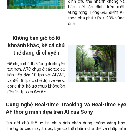
định chủ thể nhanh chóng và
bám nét ổn định trên một
vùng rộng. Tổng 693 điểm AF
theo pha phủ xấp xỉ 93% vùng
ảnh.
Không bao giờ bỏ lỡ
khoảnh khắc, kể cả chủ
thể đang di chuyển
Để chụp chủ thể đang di chuyển
tốt hơn, A7C chụp ở các tốc độ
liên tiếp đến 10 fps với AF/AE,
và đến 8 fps ở chế độ live view,
đồng thời hỗ trợ chụp không ồn
đến 10 fps với AF/AE.
Công nghệ Real-time Tracking và Real-time Eye
AF thông minh dựa trên AI của Sony
Tra nét chủ thể uy tín chụp ảnh chân dung thành công hơn.
Tương tự các máy trước, bạn có thể nhắm chủ thể và nhấp nửa