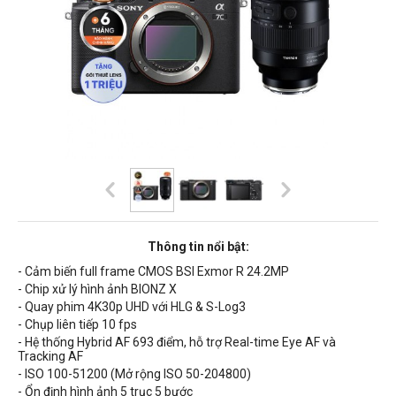
Thông tin nổi bật:
- Cảm biến full frame CMOS BSI Exmor R 24.2MP
- Chip xử lý hình ảnh BIONZ X
- Quay phim 4K30p UHD với HLG & S-Log3
- Chụp liên tiếp 10 fps
- Hệ thống Hybrid AF 693 điểm, hỗ trợ
Real-time Eye AF và
Tracking AF
-
ISO 100-51200 (Mở rộng ISO 50-204800)
- Ổn định hình ảnh 5 trục 5 bước