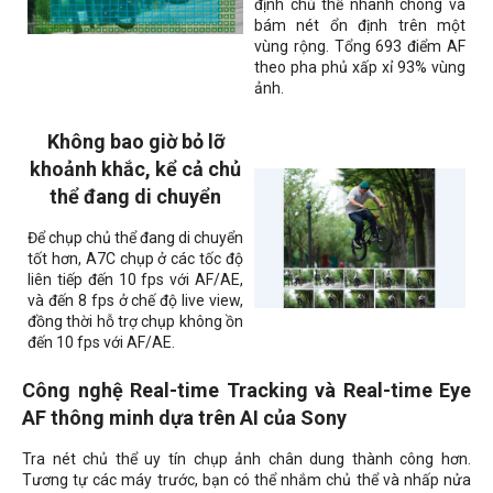
định chủ thể nhanh chóng và
bám nét ổn định trên một
vùng rộng. Tổng 693 điểm AF
theo pha phủ xấp xỉ 93% vùng
ảnh.
Không bao giờ bỏ lỡ
khoảnh khắc, kể cả chủ
thể đang di chuyển
Để chụp chủ thể đang di chuyển
tốt hơn, A7C chụp ở các tốc độ
liên tiếp đến 10 fps với AF/AE,
và đến 8 fps ở chế độ live view,
đồng thời hỗ trợ chụp không ồn
đến 10 fps với AF/AE.
Công nghệ Real-time Tracking và Real-time Eye
AF thông minh dựa trên AI của Sony
Tra nét chủ thể uy tín chụp ảnh chân dung thành công hơn.
Tương tự các máy trước, bạn có thể nhắm chủ thể và nhấp nửa