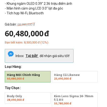
- Khung ngắm OLED 0.39" 2.36 triệu điểm ảnh
- Màn hình cảm ứng LCD 3.0" lật đa góc
- Tích hợp Wi-Fi, Bluetooth
Giá bán:
68,980,000
đ
60,480,000
đ
Bạn tiết kiệm:
8,500,000
đ
(
12
%)
Inbox
TẠI ĐÂY
để nhận giá siêu tốt!
Loại Hàng:
Hàng Mới Chính Hãng
Hàng Cũ Likenew
60,480,000
đ
25,490,000
đ
Tùy Chọn :
Body Only
Kèm Lens Sigma 24-70mm
f/2.8 II
28,490,000
đ
55,780,000
đ