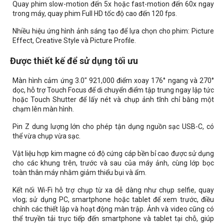
Quay phim slow-motion đến 5x hoặc fast-motion đến 60x ngay
trong máy, quay phim Full HD tốc độ cao đến 120 fps.
Nhiều hiệu ứng hình ảnh sáng tạo để lựa chọn cho phim: Picture
Effect, Creative Style và Picture Profile.
Được thiết kế để sử dụng tối ưu
Màn hình cảm ứng 3.0" 921,000 điểm xoay 176° ngang và 270°
dọc, hỗ trợ Touch Focus để di chuyển điểm tập trung ngay lập tức
hoặc Touch Shutter để lấy nét và chụp ảnh tĩnh chỉ bằng một
chạm lên màn hình.
Pin Z dung lượng lớn cho phép tận dụng nguồn sạc USB-C, có
thể vừa chụp vừa sạc.
Vật liệu hợp kim magne có độ cứng cáp bền bỉ cao được sử dụng
cho các khung trên, trước và sau của máy ảnh, cùng lớp bọc
toàn thân máy nhằm giảm thiểu bụi và ẩm.
Kết nối Wi-Fi hỗ trợ chụp từ xa dễ dàng như chụp selfie, quay
vlog; sử dụng PC, smartphone hoặc tablet để xem trước, điều
chỉnh các thiết lập và hoạt động màn trập. Ảnh và video cũng có
thể truyền tải trực tiếp đến smartphone và tablet tại chỗ, giúp