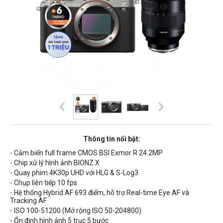
Thông tin nổi bật:
- Cảm biến full frame CMOS BSI Exmor R 24.2MP
- Chip xử lý hình ảnh BIONZ X
- Quay phim 4K30p UHD với HLG & S-Log3
- Chụp liên tiếp 10 fps
- Hệ thống Hybrid AF 693 điểm, hỗ trợ
Real-time Eye AF và
Tracking AF
-
ISO 100-51200 (Mở rộng ISO 50-204800)
- Ổn định hình ảnh 5 trục 5 bước