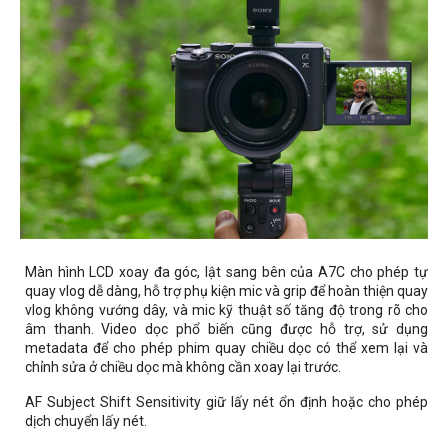
Màn hình LCD xoay đa góc, lật sang bên của A7C cho phép tự
quay vlog dễ dàng, hỗ trợ phụ kiện mic và grip để hoàn thiện quay
vlog không vướng dây, và mic kỹ thuật số tăng độ trong rõ cho
âm thanh. Video dọc phổ biến cũng được hỗ trợ, sử dụng
metadata để cho phép phim quay chiều dọc có thể xem lại và
chỉnh sửa ở chiều dọc mà không cần xoay lại trước.
AF Subject Shift Sensitivity giữ lấy nét ổn định hoặc cho phép
dịch chuyển lấy nét.