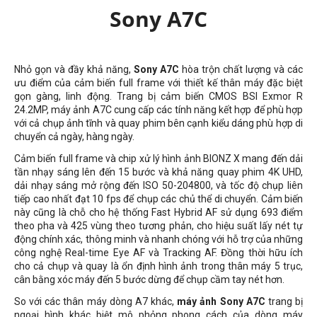
Sony A7C
Nhỏ gọn và đầy khả năng,
Sony A7C
hòa trộn chất lượng và các
ưu điểm của cảm biến full frame với thiết kế thân máy đặc biệt
gọn gàng, linh động. Trang bị cảm biến CMOS BSI Exmor R
24.2MP, máy ảnh A7C cung cấp các tính năng kết hợp để phù hợp
với cả chụp ảnh tĩnh và quay phim bên cạnh kiểu dáng phù hợp di
chuyển cả ngày, hàng ngày.
Cảm biến full frame và chip xử lý hình ảnh BIONZ X mang đến dải
tần nhạy sáng lên đến 15 bước và khả năng quay phim 4K UHD,
dải nhạy sáng mở rộng đến ISO 50-204800, và tốc độ chụp liên
tiếp cao nhất đạt 10 fps để chụp các chủ thể di chuyển. Cảm biến
này cũng là chỗ cho hệ thống Fast Hybrid AF sử dụng 693 điểm
theo pha và 425 vùng theo tương phản, cho hiệu suất lấy nét tự
động chính xác, thông minh và nhanh chóng với hỗ trợ của những
công nghệ Real-time Eye AF và Tracking AF. Đồng thời hữu ích
cho cả chụp và quay là ổn định hình ảnh trong thân máy 5 trục,
cân bằng xóc máy đến 5 bước dừng để chụp cầm tay nét hơn.
So với các thân máy dòng A7 khác,
máy ảnh Sony A7C
trang bị
ngoại hình khác biệt mô phỏng phong cách của dòng máy