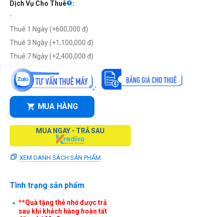
Dịch Vụ Cho Thuê
:
-
Thuê 1 Ngày (+
600,000
đ
)
Thuê 3 Ngày (+
1,100,000
đ
)
Thuê 7 Ngày (+
2,400,000
đ
)
MUA HÀNG
MUA NGAY - TRẢ SAU
XEM DANH SÁCH SẢN PHẨM
Tình trạng sản phẩm
**Quà tặng thẻ nhớ được trả
sau khi khách hàng hoàn tất