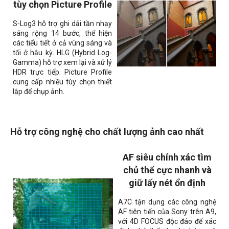
tùy chọn Picture Profile
S-Log3 hỗ trợ ghi dải tần nhạy
sáng rộng 14 bước, thể hiện
các tiểu tiết ở cả vùng sáng và
tối ở hậu kỳ. HLG (Hybrid Log-
Gamma) hỗ trợ xem lại và xử lý
HDR trực tiếp. Picture Profile
cung cấp nhiều tùy chọn thiết
lập để chụp ảnh.
Hỗ trợ công nghệ cho chất lượng ảnh cao nhất
AF siêu chính xác tìm
chủ thể cực nhanh và
giữ lấy nét ổn định
A7C tận dụng các công nghệ
AF tiên tiến của Sony trên A9,
với 4D FOCUS độc đáo để xác