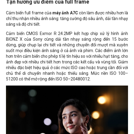
Tận hưởng ưu điểm của full frame
Cảm biến full frame của
máy ảnh A7C
còn làm được nhiều hơn là
chỉ thu nhận nhiều ánh sáng: tăng cường độ sâu ảnh, dải tần nhạy
sáng và độ chi tiết.
Cảm biến CMOS Exmor R 24.2MP kết hợp chip xử lý hình ảnh
BIONZ X của Sony cùng dải tần nhạy sáng rộng đến 15 bước
dừng, giúp chụp lại chi tiết và những chuyển đổi mượt mà xuyên
suốt mọi điều kiện ánh sáng ở cả ảnh và phim. Các điểm ảnh lớn
hơn trên cảm biến cho phép tỉ lệ tín hiệu so với nhiễu hạt tăng, cho
ảnh đẹp với nhiều chi tiết hơn trong các kết cấu và vùng tối. Giảm
nhiễu đặc biệt hiệu quả ở các mức ISO cao hoặc trung cần đối với
chủ thể di chuyển nhanh hoặc thiếu sáng. Mức nền ISO 100–
51200 có thể mở rộng đến ISO 50–20480012.