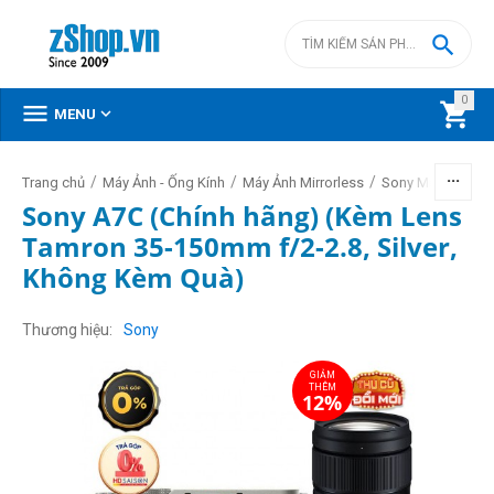

0



MENU
/
/
/
/
Trang chủ
Máy Ảnh - Ống Kính
Máy Ảnh Mirrorless
Sony Mirrorless
Sony A7C (Chính hãng) (Kèm Lens
Tamron 35-150mm f/2-2.8, Silver,
Không Kèm Quà)
GIẢM
THÊM
12%
Thương hiệu
Sony