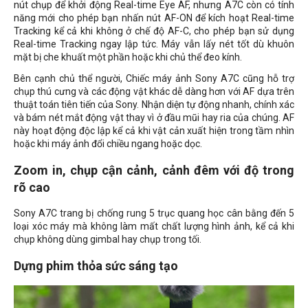
nút chụp để khởi động Real-time Eye AF, nhưng A7C còn có tính
năng mới cho phép bạn nhấn nút AF-ON để kích hoạt Real-time
Tracking kể cả khi không ở chế độ AF-C, cho phép bạn sử dụng
Real-time Tracking ngay lập tức. Máy vẫn lấy nét tốt dù khuôn
mặt bị che khuất một phần hoặc khi chủ thể đeo kính.
Bên cạnh chủ thể người, Chiếc máy ảnh Sony A7C cũng hỗ trợ
chụp thú cưng và các động vật khác dễ dàng hơn với AF dựa trên
thuật toán tiên tiến của Sony. Nhận diện tự động nhanh, chính xác
và bám nét mắt động vật thay vì ở đầu mũi hay ria của chúng. AF
này hoạt động độc lập kể cả khi vật cản xuất hiện trong tầm nhìn
hoặc khi máy ảnh đổi chiều ngang hoặc dọc.
Zoom in, chụp cận cảnh, cảnh đêm với độ trong
rõ cao
Sony A7C trang bị chống rung 5 trục quang học cân bằng đến 5
loại xóc máy mà không làm mất chất lượng hình ảnh, kể cả khi
chụp không dùng gimbal hay chụp trong tối.
Dựng phim thỏa sức sáng tạo