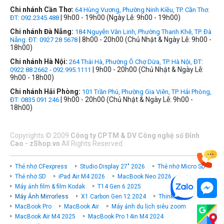
Chi nhánh Cần Thơ:
64 Hùng Vương, Phường Ninh Kiều, TP. Cần Thơ.
| 9h00 - 19h00 (Ngày Lễ: 9h00 - 19h00)
ĐT: 092.2345.488
Chi nhánh Đà Nẵng:
184 Nguyễn Văn Linh, Phường Thanh Khê, TP. Đà
| 8h00 - 20h00 (Chủ Nhật & Ngày Lễ: 9h00 -
Nẵng. ĐT: 0927 28 5678
18h00)
Chi nhánh Hà Nội:
264 Thái Hà, Phường Ô Chợ Dừa, TP. Hà Nội, ĐT:
| 9h00 - 20h00 (Chủ Nhật & Ngày Lễ:
0922 88 2662 - 092.995.1111
9h00 - 18h00)
Chi nhánh Hải Phòng:
101 Trần Phú, Phường Gia Viên, TP. Hải Phòng,
| 9h00 - 20h00 (Chủ Nhật & Ngày Lễ: 9h00 -
ĐT: 0835 091 246
18h00)
Copyrights
©
2009
Công ty CPTM & DV Công nghệ số Đỉnh
Cao - zShop.vn
All Rights Reserved
Thẻ nhớ CFexpress
Studio Display 27" 2026
Thẻ nhớ Micro SD
Thẻ nhớ SD
iPad Air M4 2026
MacBook Neo 2026
Máy ảnh film & film Kodak
T14 Gen 6 2025
Máy Ảnh Mirrorless
X1 Carbon Gen 12 2024
ThinkPad P
MacBook Pro
MacBook Air
Máy ảnh du lịch siêu zoom
MacBook Air M4 2025
MacBook Pro 14in M4 2024