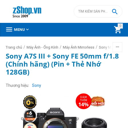

0



MENU
/
/
/
/
Trang chủ
Máy Ảnh - Ống Kính
Máy Ảnh Mirrorless
Sony Mirrorless
Sony A7S III + Sony FE 50mm f/1.8
(Chính hãng) (Pin + Thẻ Nhớ
128GB)
GIẢM
THÊM
14%
Thương hiệu
Sony