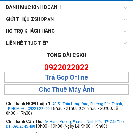
DANH MỤC KINH DOANH
GIỚI THIỆU ZSHOP.VN
HỔ TRỢ KHÁCH HÀNG
LIÊN HỆ TRỰC TIẾP
TỔNG ĐÀI CSKH
0922022022
Trả Góp Online
Cho Thuê Máy Ảnh
Chi nhánh HCM Quận 1:
49-51 Trần Hưng Đạo, Phường Bến Thành,
| 8h30 - 21h00 (CN: 8h30 - 20h00, Lễ:
TP. HCM. ĐT: 0922 022 022
8h30 - 17h30)
Chi nhánh Cần Thơ:
64 Hùng Vương, Phường Ninh Kiều, TP. Cần Thơ.
| 9h00 - 19h00 (Ngày Lễ: 9h00 - 19h00)
ĐT: 092.2345.488