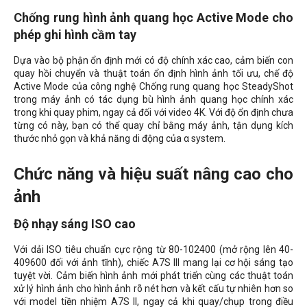
Chống rung hình ảnh quang học Active Mode cho
phép ghi hình cầm tay
Dựa vào bộ phận ổn định mới có độ chính xác cao, cảm biến con
quay hồi chuyển và thuật toán ổn định hình ảnh tối ưu, chế độ
Active Mode của công nghệ Chống rung quang học SteadyShot
trong máy ảnh có tác dụng bù hình ảnh quang học chính xác
trong khi quay phim, ngay cả đối với video 4K. Với độ ổn định chưa
từng có này, bạn có thể quay chỉ bằng máy ảnh, tận dụng kích
thước nhỏ gọn và khả năng di động của α system.
Chức năng và hiệu suất nâng cao cho
ảnh
Độ nhạy sáng ISO cao
Với dải ISO tiêu chuẩn cực rộng từ 80-102400 (mở rộng lên 40-
409600 đối với ảnh tĩnh), chiếc A7S III mang lại cơ hội sáng tạo
tuyệt vời. Cảm biến hình ảnh mới phát triển cùng các thuật toán
xử lý hình ảnh cho hình ảnh rõ nét hơn và kết cấu tự nhiên hơn so
với model tiền nhiệm A7S II, ngay cả khi quay/chụp trong điều