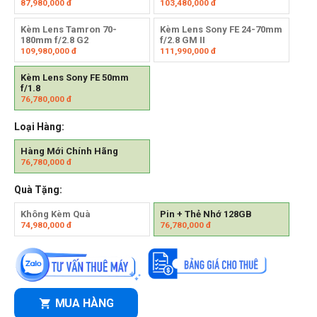
87,980,000
đ
103,480,000
đ
Kèm Lens Tamron 70-
Kèm Lens Sony FE 24-70mm
180mm f/2.8 G2
f/2.8 GM II
109,980,000
đ
111,990,000
đ
Kèm Lens Sony FE 50mm
f/1.8
76,780,000
đ
Loại Hàng:
Hàng Mới Chính Hãng
76,780,000
đ
Quà Tặng:
Không Kèm Quà
Pin + Thẻ Nhớ 128GB
74,980,000
đ
76,780,000
đ
MUA HÀNG