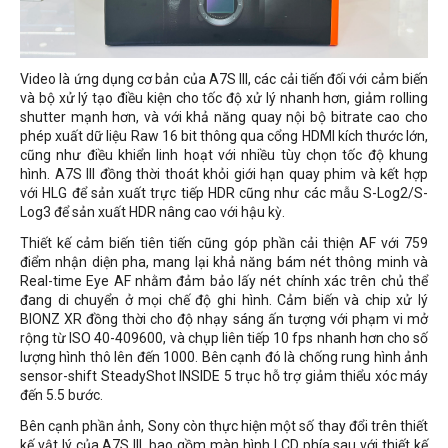
Video là ứng dụng cơ bản của A7S III, các cải tiến đối với cảm biến
và bộ xử lý tạo điều kiện cho tốc độ xử lý nhanh hơn, giảm rolling
shutter mạnh hơn, và với khả năng quay nội bộ bitrate cao cho
phép xuất dữ liệu Raw 16 bit thông qua cổng HDMI kích thước lớn,
cũng như điều khiển linh hoạt với nhiều tùy chọn tốc độ khung
hình. A7S III đồng thời thoát khỏi giới hạn quay phim và kết hợp
với HLG để sản xuất trực tiếp HDR cũng như các mẫu S-Log2/S-
Log3 để sản xuất HDR nâng cao với hậu kỳ.
Thiết kế cảm biến tiên tiến cũng góp phần cải thiện AF với 759
điểm nhận diện pha, mang lại khả năng bám nét thông minh và
Real-time Eye AF nhằm đảm bảo lấy nét chính xác trên chủ thể
đang di chuyển ở mọi chế độ ghi hình. Cảm biến và chip xử lý
BIONZ XR đồng thời cho độ nhạy sáng ấn tượng với phạm vi mở
rộng từ ISO 40-409600, và chụp liên tiếp 10 fps nhanh hơn cho số
lượng hình thô lên đến 1000. Bên cạnh đó là chống rung hình ảnh
sensor-shift SteadyShot INSIDE 5 trục hỗ trợ giảm thiểu xóc máy
đến 5.5 bước.
Bên cạnh phần ảnh, Sony còn thực hiện một số thay đổi trên thiết
kế vật lý của A7S III, bao gồm màn hình LCD phía sau với thiết kế