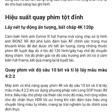
do cho bạn sáng tạo ghi hình.
Hiệu suất quay phim tột đỉnh
Lấy nét tự động ấn tượng, bất chấp 4K 120p
Cảm biến hình ảnh Exmor R full frame mới cùng chip xử lý hình
ảnh BIONZ XR đột phá luôn đảm bảo AF chính xác trong mọi
khoảnh khắc để đạt được chi tiết ấn tượng, cùng những thước
phim 4K tuyệt đẹp dù ở tốc độ 120 hình/giây hay chế độ chuyển
động chậm. Với độ phân giải và độ sâu trường ảnh chỉ có ở cảm
biến full-frame, kết quả mang lại là tuyệt tác.
Quay phim với độ sâu 10 bit và tỉ lệ lấy mẫu màu
4:2:2
Máy ảnh có khả năng quay phim 4K với độ sâu 10 bit và tỉ lệ lấy
mẫu màu 4:2:2 khi sử dụng phương pháp nén Long GOP hoặc All
Intra. Điều này cho phép cải thiện các mức độ màu, mở rộng video
cho độ chân thực HDR tối ưu trong khi vẫn đảm bảo hiệu ứng
chuyển tông màu tự nhiên, mang lại trải nghiệm tự do chỉnh sửa
đích thực.