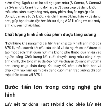
điểm dừng. Ngoài ra có ba cài đặt gam màu (S-Gamut, S-Gamut3
và S-Gamut3.Cine), trong đó hai cài đặt sau giúp dễ dàng khớp
màu cho cảnh quay bằng máy quay phim chuyên nghiệp của
Sony. Do màu sắc đã khớp, việc chỉnh màu ở khâu hậu kỳ dễ dàng
hơn, giúp bạn thuận tiện hơn khi sử dụng A7S III cùng với các máy
ảnh chuyên nghiệp khác.
Chất lượng hình ảnh của phim được tăng cường
Nhờ những khả năng mới cải tiến trên chip xử lý hình ảnh mới của
A7S III, màu sắc và kết cấu của tán lá và da người có thể được tái
tạo một cách nhất quán hơn mà không phụ thuộc quá nhiều vào
nguồn sáng. Chất lượng kết xuất chuyển tông màu cũng được
tinh chỉnh, cho tông màu da đẹp hơn và chuyển độ sáng mượt mà
hơn trong chụp chân dung. Khi quay 4K, cảm biến hình ảnh và
chip xử lý mới làm giảm biến dạng cuộn màn trập xuống chỉ còn
một phần ba so với A7S II.
Bước tiến lớn trong công nghệ ghi
hình
Lấy nét tự động Fast Hybrid cho phép lấy nét