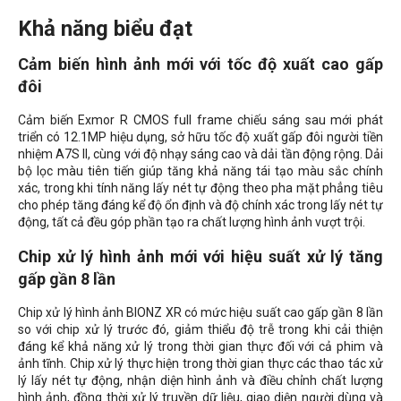
Khả năng biểu đạt
Cảm biến hình ảnh mới với tốc độ xuất cao gấp
đôi
Cảm biến Exmor R CMOS full frame chiếu sáng sau mới phát
triển có 12.1MP hiệu dụng, sở hữu tốc độ xuất gấp đôi người tiền
nhiệm A7S II, cùng với độ nhạy sáng cao và dải tần động rộng. Dải
bộ lọc màu tiên tiến giúp tăng khả năng tái tạo màu sắc chính
xác, trong khi tính năng lấy nét tự động theo pha mặt phẳng tiêu
cho phép tăng đáng kể độ ổn định và độ chính xác trong lấy nét tự
động, tất cả đều góp phần tạo ra chất lượng hình ảnh vượt trội.
Chip xử lý hình ảnh mới với hiệu suất xử lý tăng
gấp gần 8 lần
Chip xử lý hình ảnh BIONZ XR có mức hiệu suất cao gấp gần 8 lần
so với chip xử lý trước đó, giảm thiểu độ trễ trong khi cải thiện
đáng kể khả năng xử lý trong thời gian thực đối với cả phim và
ảnh tĩnh. Chip xử lý thực hiện trong thời gian thực các thao tác xử
lý lấy nét tự động, nhận diện hình ảnh và điều chỉnh chất lượng
hình ảnh, đồng thời xử lý truyền dữ liệu, giao diện người dùng và