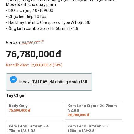
Mode
dành cho quay phim
- ISO mở rộng 40-409600
- Chụp liên tiếp 10 fps
- Hai khay thẻ nhớ CFexpress Type A hoặc SD
- Ống kính combo Sony FE 50mm f/1.8
Giá bán:
88,780,000
đ
76,780,000
đ
Bạn tiết kiệm:
12,000,000
đ
(
14
%)
Inbox
TẠI ĐÂY
để nhận giá siêu tốt!
Tùy Chọn:
Body Only
Kèm Lens Sigma 24-70mm
f/2.8 II
75,590,000
đ
98,780,000
đ
Kèm Lens Tamron 28-
Kèm Lens Tamron 35-
75mm f/2.8 G2
150mm f/2-2.8