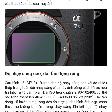
các thao tác khác của máy ảnh.
Độ nhạy sáng cao, dải tần động rộng
Cấu hình 12.1MP full frame cho độ nhạy sáng cao với độ nhiễu
thấp trong toàn dải nhạy sáng của máy ảnh bằng cách tối ưu hóa
tín hiệu ra từ cảm biến. Dải ISO tiêu chuẩn là 80-102400, có thể
mở rộng thêm lên 40-409600 (80-409600 đối với phim). Dải tần
động 15 bước dừng rộng đến ấn tượng, cho hình ảnh đẹp, chân
thực mà không bị hiện tượng cháy sáng. Khi kết hợp, độ nhạy
sáng cao và dải tần động rộng của máy ảnh mở rộng chân trời tự