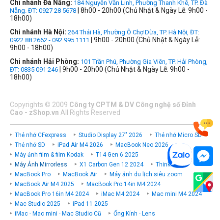
Chi nhánh Đà Nẵng:
184 Nguyễn Văn Linh, Phường Thanh Khê, TP. Đà
| 8h00 - 20h00 (Chủ Nhật & Ngày Lễ: 9h00 -
Nẵng. ĐT: 0927 28 5678
18h00)
Chi nhánh Hà Nội:
264 Thái Hà, Phường Ô Chợ Dừa, TP. Hà Nội, ĐT:
| 9h00 - 20h00 (Chủ Nhật & Ngày Lễ:
0922 88 2662 - 092.995.1111
9h00 - 18h00)
Chi nhánh Hải Phòng:
101 Trần Phú, Phường Gia Viên, TP. Hải Phòng,
| 9h00 - 20h00 (Chủ Nhật & Ngày Lễ: 9h00 -
ĐT: 0835 091 246
18h00)
Copyrights
©
2009
Công ty CPTM & DV Công nghệ số Đỉnh
Cao - zShop.vn
All Rights Reserved
Thẻ nhớ CFexpress
Studio Display 27" 2026
Thẻ nhớ Micro SD
Thẻ nhớ SD
iPad Air M4 2026
MacBook Neo 2026
Máy ảnh film & film Kodak
T14 Gen 6 2025
Máy Ảnh Mirrorless
X1 Carbon Gen 12 2024
ThinkPad P
MacBook Pro
MacBook Air
Máy ảnh du lịch siêu zoom
MacBook Air M4 2025
MacBook Pro 14in M4 2024
MacBook Pro 16in M4 2024
iMac M4 2024
Mac mini M4 2024
Mac Studio 2025
iPad 11 2025
iMac - Mac mini - Mac Studio Cũ
Ống Kính - Lens