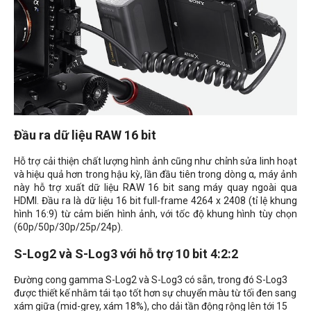
Đầu ra dữ liệu RAW 16 bit
Hỗ trợ cải thiện chất lượng hình ảnh cũng như chỉnh sửa linh hoạt
và hiệu quả hơn trong hậu kỳ, lần đầu tiên trong dòng α, máy ảnh
này hỗ trợ xuất dữ liệu RAW 16 bit sang máy quay ngoài qua
HDMI. Đầu ra là dữ liệu 16 bit full-frame 4264 x 2408 (tỉ lệ khung
hình 16:9) từ cảm biến hình ảnh, với tốc độ khung hình tùy chọn
(60p/50p/30p/25p/24p).
S-Log2 và S-Log3 với hỗ trợ 10 bit 4:2:2
Đường cong gamma S-Log2 và S-Log3 có sẵn, trong đó S-Log3
được thiết kế nhằm tái tạo tốt hơn sự chuyển màu từ tối đen sang
xám giữa (mid-grey, xám 18%), cho dải tần động rộng lên tới 15