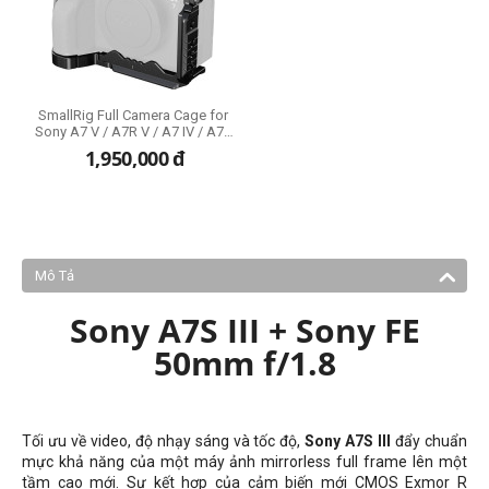
SmallRig Full Camera Cage for
Sony A7 V / A7R V / A7 IV / A7S
III / A1 / A7R IV (3667C)
1,950,000
đ
Mô Tả
Sony A7S III + Sony FE
50mm f/1.8
Tối ưu về video, độ nhạy sáng và tốc độ,
Sony A7S III
đẩy chuẩn
mực khả năng của một máy ảnh mirrorless full frame lên một
tầm cao mới. Sự kết hợp của cảm biến mới CMOS Exmor R