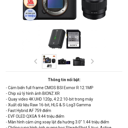
Thông tin nổi bật:
- Cảm biến full frame CMOS BSI Exmor R 12.1MP
- Chip xử lý hình ảnh BIONZ XR
- Quay video 4K UHD 120p, 4:2:2 10-bit trong máy
- Xuất dữ liệu Raw 16-bit, HLG & S-Log3 Gamma
- Fast Hybrid AF 759 điểm
- EVF OLED QXGA 9.44 triệu điểm
- Màn hình cảm ứng xoay lật đa hướng 3.0" 1.44 triệu điểm
- Chống rung hình ảnh quang học SteadyShot 5 trục, Active