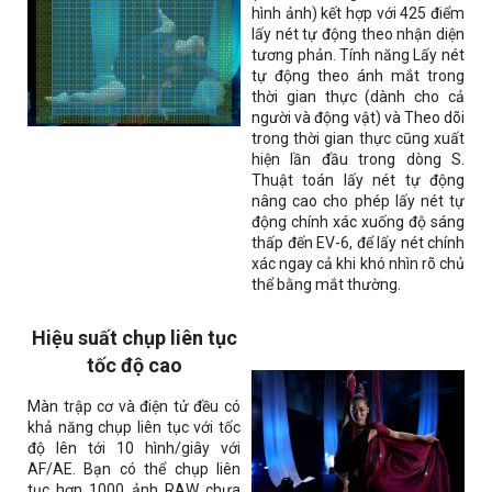
hình ảnh) kết hợp với 425 điểm
lấy nét tự động theo nhận diện
tương phản. Tính năng Lấy nét
tự động theo ánh mắt trong
thời gian thực (dành cho cả
người và động vật) và Theo dõi
trong thời gian thực cũng xuất
hiện lần đầu trong dòng S.
Thuật toán lấy nét tự động
nâng cao cho phép lấy nét tự
động chính xác xuống độ sáng
thấp đến EV-6, để lấy nét chính
xác ngay cả khi khó nhìn rõ chủ
thể bằng mắt thường.
Hiệu suất chụp liên tục
tốc độ cao
Màn trập cơ và điện tử đều có
khả năng chụp liên tục với tốc
độ lên tới 10 hình/giây với
AF/AE. Bạn có thể chụp liên
tục hơn 1000 ảnh RAW chưa