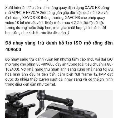
Xuất hiện lần đầu tiên, tính năng quay định dạng XAVC HS bằng
mã MPEG-H HEVC/H.265 tăng gần gấp đôi hiệu quả nén. So với
định dạng XAVC S 4K thông thường, XAVC HS cho phép quay
video 10 bit chi tiết với tỉ lệ lấy mẫu màu 4:2:2 ở tốc độ dữ liệu
tương đương hoặc thấp hơn, mang lại chất lượng hình ảnh tốt
hơn cũng như kích thước tệp dễ quản lý.
Độ nhạy sáng trứ danh hỗ trợ ISO mở rộng đến
409600
Độ nhạy sáng trứ danh vươn lên những tầm cao mới, với dải ISO
mở rộng cho phim 80-409600 đầy ấn tượng (dải tiêu chuẩn là 80-
102400). Với khả năng thu nhận ánh sáng cùng khả năng tối ưu
hóa hình ảnh đầu ra tiên tiến, cảm biến full frame 12.1MP đạt
được độ nhiễu thấp xuyên suốt dải nhạy sáng và có thể ghi hình
trong điều kiện gần như tối mịt.