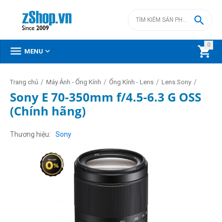

0



MENU
/
/
/
/
Trang chủ
Máy Ảnh - Ống Kính
Ống Kính - Lens
Lens Sony
Sony E 70-350mm f/4.5-6.3 G OSS
(Chính hãng)
Thương hiệu
Sony