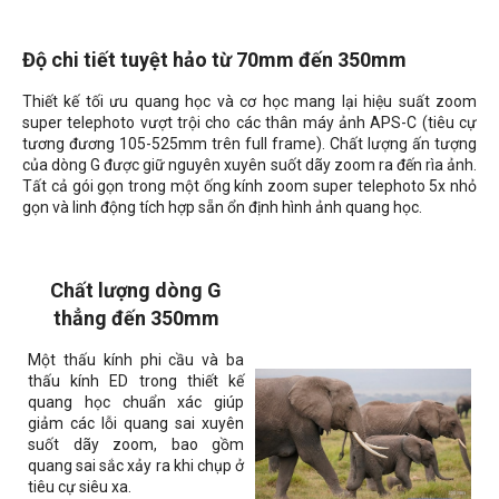
Độ chi tiết tuyệt hảo từ 70mm đến 350mm
Thiết kế tối ưu quang học và cơ học mang lại hiệu suất zoom
super telephoto vượt trội cho các thân máy ảnh APS-C (tiêu cự
tương đương 105-525mm trên full frame). Chất lượng ấn tượng
của dòng G được giữ nguyên xuyên suốt dãy zoom ra đến rìa ảnh.
Tất cả gói gọn trong một ống kính zoom super telephoto 5x nhỏ
gọn và linh động tích hợp sẵn ổn định hình ảnh quang học.
Chất lượng dòng G
thẳng đến 350mm
Một thấu kính phi cầu và ba
thấu kính ED trong thiết kế
quang học chuẩn xác giúp
giảm các lỗi quang sai xuyên
suốt dãy zoom, bao gồm
quang sai sắc xảy ra khi chụp ở
tiêu cự siêu xa.