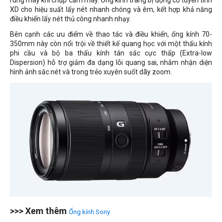
rung máy khi chụp cầm máy. Ống kính trang bị động cơ tuyến tính
XD cho hiệu suất lấy nét nhanh chóng và êm, kết hợp khả năng
điều khiển lấy nét thủ công nhanh nhạy.
Bên cạnh các ưu điểm về thao tác và điều khiển, ống kính 70-
350mm này còn nổi trội về thiết kế quang học với một thấu kính
phi cầu và bộ ba thấu kính tán sắc cực thấp (Extra-low
Dispersion) hỗ trợ giảm đa dạng lỗi quang sai, nhằm nhận diện
hình ảnh sắc nét và trong trẻo xuyên suốt dãy zoom.
>>> Xem thêm
Ống kính Sony