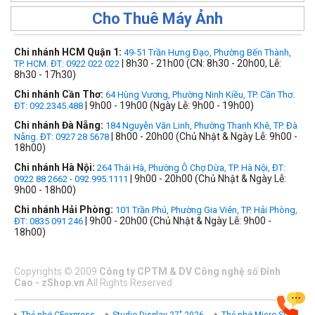
Cho Thuê Máy Ảnh
Chi nhánh HCM Quận 1:
49-51 Trần Hưng Đạo, Phường Bến Thành,
| 8h30 - 21h00 (CN: 8h30 - 20h00, Lễ:
TP. HCM. ĐT: 0922 022 022
8h30 - 17h30)
Chi nhánh Cần Thơ:
64 Hùng Vương, Phường Ninh Kiều, TP. Cần Thơ.
| 9h00 - 19h00 (Ngày Lễ: 9h00 - 19h00)
ĐT: 092.2345.488
Chi nhánh Đà Nẵng:
184 Nguyễn Văn Linh, Phường Thanh Khê, TP. Đà
| 8h00 - 20h00 (Chủ Nhật & Ngày Lễ: 9h00 -
Nẵng. ĐT: 0927 28 5678
18h00)
Chi nhánh Hà Nội:
264 Thái Hà, Phường Ô Chợ Dừa, TP. Hà Nội, ĐT:
| 9h00 - 20h00 (Chủ Nhật & Ngày Lễ:
0922 88 2662 - 092.995.1111
9h00 - 18h00)
Chi nhánh Hải Phòng:
101 Trần Phú, Phường Gia Viên, TP. Hải Phòng,
| 9h00 - 20h00 (Chủ Nhật & Ngày Lễ: 9h00 -
ĐT: 0835 091 246
18h00)
Copyrights
©
2009
Công ty CPTM & DV Công nghệ số Đỉnh
Cao - zShop.vn
All Rights Reserved