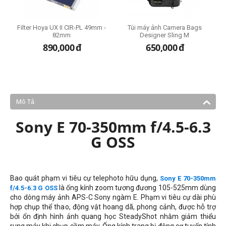
V
Filter Hoya UX II CIR-PL 49mm -
Túi máy ảnh Camera Bags
82mm
Designer Sling M
890,000
đ
650,000
đ
Mô Tả
Sony E 70-350mm f/4.5-6.3
G OSS
Bao quát phạm vi tiêu cự telephoto hữu dụng,
Sony E 70-350mm
là ống kính zoom tương đương 105-525mm dùng
f/4.5-6.3 G OSS
cho dòng máy ảnh APS-C Sony ngàm E. Phạm vi tiêu cự dài phù
hợp chụp thể thao, động vật hoang dã, phong cảnh, được hỗ trợ
bởi ổn định hình ảnh quang học SteadyShot nhằm giảm thiểu