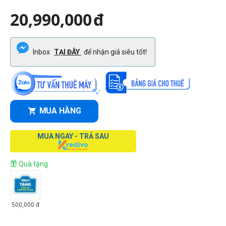
20,990,000
đ
Inbox
TẠI ĐÂY
để nhận giá siêu tốt!
MUA HÀNG
MUA NGAY - TRẢ SAU
Quà tặng
500,000
đ