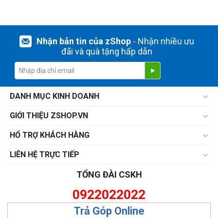
Nhận bản tin của zShop
- Nhận nhiều ưu
đãi và quà tặng hấp dẫn
DANH MỤC KINH DOANH
GIỚI THIỆU ZSHOP.VN
HỔ TRỢ KHÁCH HÀNG
LIÊN HỆ TRỰC TIẾP
TỔNG ĐÀI CSKH
0922022022
Trả Góp Online