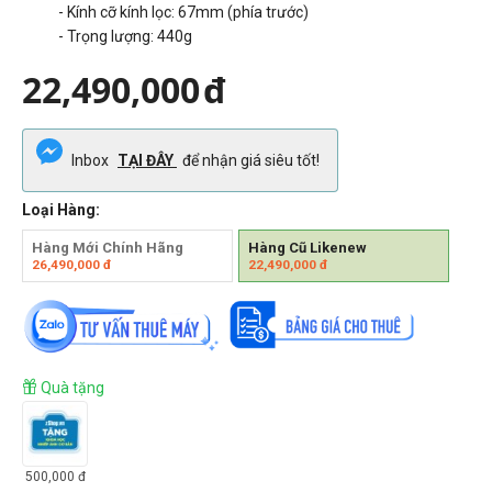
- Kính cỡ kính lọc: 67mm (phía trước)
- Trọng lượng:
440g
22,490,000
đ
Inbox
TẠI ĐÂY
để nhận giá siêu tốt!
Loại Hàng:
Hàng Mới Chính Hãng
Hàng Cũ Likenew
26,490,000
đ
22,490,000
đ
Quà tặng
500,000
đ