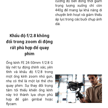
cường độ bền đồng thời giảm
trọng lượng xuống chỉ còn
440g để mang lại khả năng di
chuyển linh hoạt và giảm thiểu
áp lực trong các buổi chụp ảnh
dài.
Khẩu độ f/2.8 không
đổi trong zoom di động
rất phù hợp để quay
phim
Ống kính FE 24-50mm f/2.8 G
lấy nét tự động chính xác, yên
tĩnh và khẩu độ f/2.8 trong
một ống kính zoom nhỏ gọn,
nhẹ có thể là một lợi thế cho
quay phim. Sự thay đổi trọng
tâm tối thiểu khiến ống kính
này trở thành lựa chọn phù
hợp để gắn gimbal hoặc
flycam.