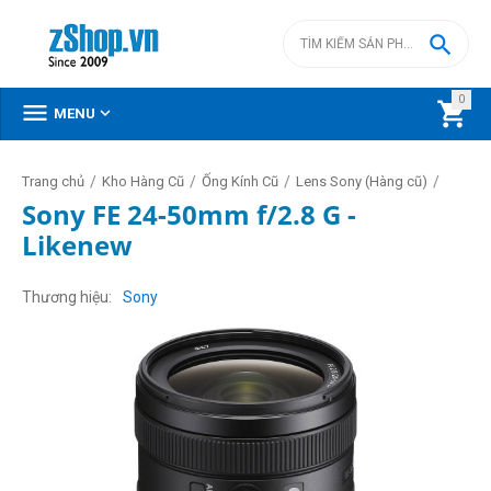

0



MENU
/
/
/
/
Trang chủ
Kho Hàng Cũ
Ống Kính Cũ
Lens Sony (Hàng cũ)
Sony FE 24-50mm f/2.8 G -
Likenew
Thương hiệu
Sony