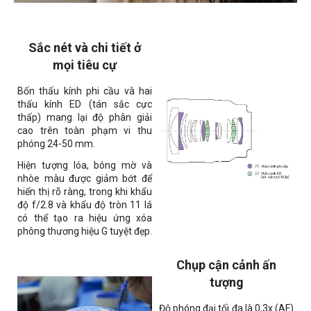
Sắc nét và chi tiết ở
mọi tiêu cự
Bốn thấu kính phi cầu và hai
thấu kính ED (tán sắc cực
thấp) mang lại độ phân giải
cao trên toàn phạm vi thu
phóng 24-50 mm.
Hiện tượng lóa, bóng mờ và
nhòe màu được giảm bớt để
hiển thị rõ ràng, trong khi khẩu
độ f/2.8 và khẩu độ tròn 11 lá
có thể tạo ra hiệu ứng xóa
phông thương hiệu G tuyệt đẹp.
Chụp cận cảnh ấn
tượng
Độ phóng đại tối đa là 0,3x (AF)