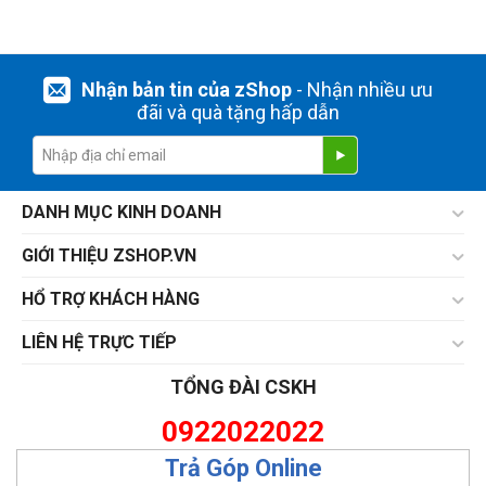
Nhận bản tin của zShop
- Nhận nhiều ưu
đãi và quà tặng hấp dẫn
DANH MỤC KINH DOANH
GIỚI THIỆU ZSHOP.VN
HỔ TRỢ KHÁCH HÀNG
LIÊN HỆ TRỰC TIẾP
TỔNG ĐÀI CSKH
0922022022
Trả Góp Online