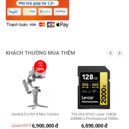
KHÁCH THƯỜNG MUA THÊM


GIẢM
THÊM
20%
-E
Gimbal DJI RS 4 Mini Combo
Thẻ nhớ SDXC Lexar 128GB
300MB/s Professional 2000x
UHS-II Gold Series
6,900,000
đ
6,890,000
đ
8,600,000
đ