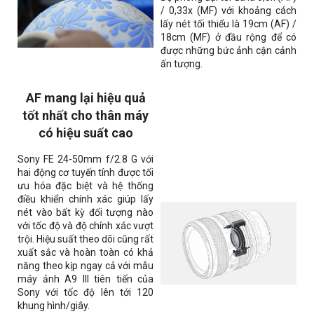
/ 0,33x (MF) với khoảng cách
lấy nét tối thiểu là 19cm (AF) /
18cm (MF) ở đầu rộng để có
được những bức ảnh cận cảnh
ấn tượng.
AF mang lại hiệu quả
tốt nhất cho thân máy
có hiệu suất cao
Sony FE 24-50mm f/2.8 G với
hai động cơ tuyến tính được tối
ưu hóa đặc biệt và hệ thống
điều khiển chính xác giúp lấy
nét vào bất kỳ đối tượng nào
với tốc độ và độ chính xác vượt
trội. Hiệu suất theo dõi cũng rất
xuất sắc và hoàn toàn có khả
năng theo kịp ngay cả với mẫu
máy ảnh A9 III tiên tiến của
Sony với tốc độ lên tới 120
khung hình/giây.