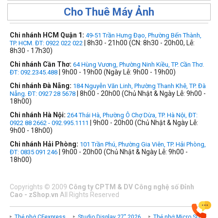
Cho Thuê Máy Ảnh
Chi nhánh HCM Quận 1:
49-51 Trần Hưng Đạo, Phường Bến Thành,
| 8h30 - 21h00 (CN: 8h30 - 20h00, Lễ:
TP. HCM. ĐT: 0922 022 022
8h30 - 17h30)
Chi nhánh Cần Thơ:
64 Hùng Vương, Phường Ninh Kiều, TP. Cần Thơ.
| 9h00 - 19h00 (Ngày Lễ: 9h00 - 19h00)
ĐT: 092.2345.488
Chi nhánh Đà Nẵng:
184 Nguyễn Văn Linh, Phường Thanh Khê, TP. Đà
| 8h00 - 20h00 (Chủ Nhật & Ngày Lễ: 9h00 -
Nẵng. ĐT: 0927 28 5678
18h00)
Chi nhánh Hà Nội:
264 Thái Hà, Phường Ô Chợ Dừa, TP. Hà Nội, ĐT:
| 9h00 - 20h00 (Chủ Nhật & Ngày Lễ:
0922 88 2662 - 092.995.1111
9h00 - 18h00)
Chi nhánh Hải Phòng:
101 Trần Phú, Phường Gia Viên, TP. Hải Phòng,
| 9h00 - 20h00 (Chủ Nhật & Ngày Lễ: 9h00 -
ĐT: 0835 091 246
18h00)
Copyrights
©
2009
Công ty CPTM & DV Công nghệ số Đỉnh
Cao - zShop.vn
All Rights Reserved
Thẻ nhớ CFexpress
Studio Display 27" 2026
Thẻ nhớ Micro SD