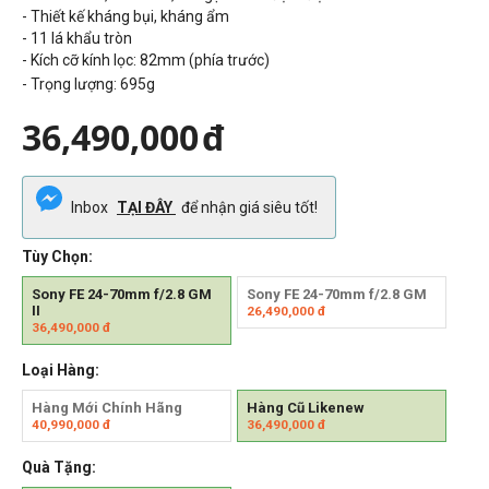
- Thiết kế kháng bụi, kháng ẩm
- 11 lá khẩu tròn
- Kích cỡ kính lọc: 82mm (phía trước)
- Trọng lượng:
695g
36,490,000
đ
Inbox
TẠI ĐÂY
để nhận giá siêu tốt!
Tùy Chọn:
Sony FE 24-70mm f/2.8 GM
Sony FE 24-70mm f/2.8 GM
II
26,490,000
đ
36,490,000
đ
Loại Hàng:
Hàng Mới Chính Hãng
Hàng Cũ Likenew
40,990,000
đ
36,490,000
đ
Quà Tặng: