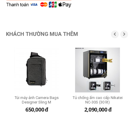
KHÁCH THƯỜNG MUA THÊM


ze
Túi máy ảnh Camera Bags
Tủ chống ẩm cao cấp Nikatei
Designer Sling M
NC-30S (30 lít)
650,000
đ
2,090,000
đ