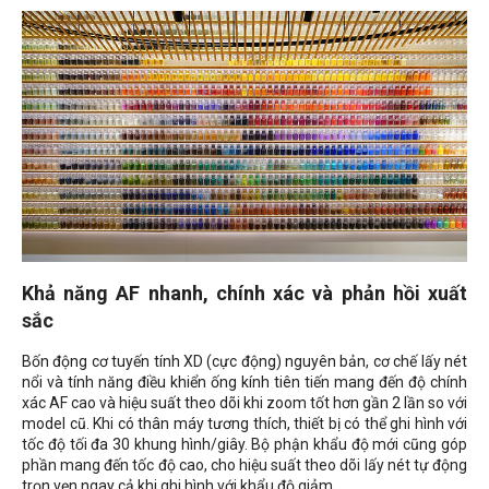
Khả năng AF nhanh, chính xác và phản hồi xuất
sắc
Bốn động cơ tuyến tính XD (cực động) nguyên bản, cơ chế lấy nét
nổi và tính năng điều khiển ống kính tiên tiến mang đến độ chính
xác AF cao và hiệu suất theo dõi khi zoom tốt hơn gần 2 lần so với
model cũ. Khi có thân máy tương thích, thiết bị có thể ghi hình với
tốc độ tối đa 30 khung hình/giây. Bộ phận khẩu độ mới cũng góp
phần mang đến tốc độ cao, cho hiệu suất theo dõi lấy nét tự động
trọn vẹn ngay cả khi ghi hình với khẩu độ giảm.