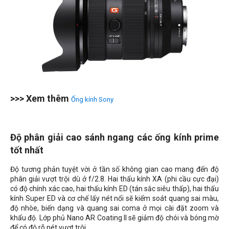
>>> Xem thêm
Ống kính Sony
Độ phân giải cao sánh ngang các ống kính prime
tốt nhất
Độ tương phản tuyệt vời ở tần số không gian cao mang đến độ
phân giải vượt trội dù ở f/2.8. Hai thấu kính XA (phi cầu cực đại)
có độ chính xác cao, hai thấu kính ED (tán sắc siêu thấp), hai thấu
kính Super ED và cơ chế lấy nét nổi sẽ kiểm soát quang sai màu,
độ nhòe, biến dạng và quang sai coma ở mọi cài đặt zoom và
khẩu độ. Lớp phủ Nano AR Coating II sẽ giảm độ chói và bóng mờ
để có độ rõ nét vượt trội.