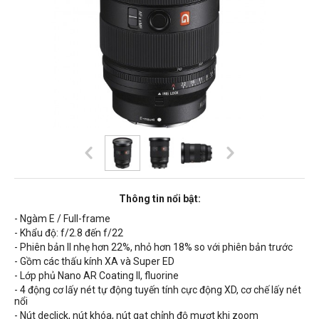
Thông tin nổi bật:
- Ngàm E / Full-frame
- Khẩu độ: f/2.8 đến f/22
- Phiên bản II nhẹ hơn 22%, nhỏ hơn 18% so với phiên bản trước
- Gồm các thấu kính XA và Super ED
- Lớp phủ Nano AR Coating II, fluorine
- 4 động cơ lấy nét tự động tuyến tính cực động XD, cơ chế lấy nét
nổi
- Nút declick, nút khóa, nút gạt chỉnh độ mượt khi zoom