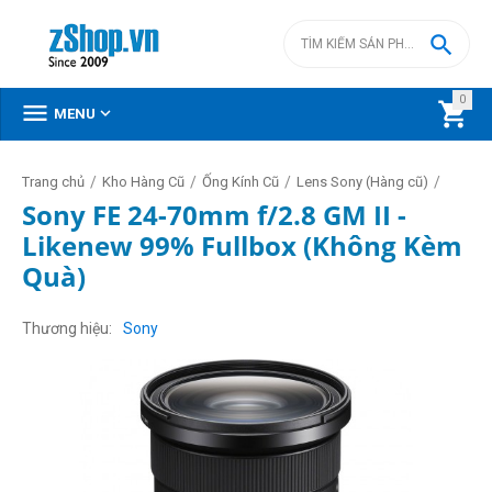

0



MENU
/
/
/
/
Trang chủ
Kho Hàng Cũ
Ống Kính Cũ
Lens Sony (Hàng cũ)
Sony FE 24-70mm f/2.8 GM II -
Likenew 99% Fullbox (Không Kèm
Quà)
Thương hiệu
Sony