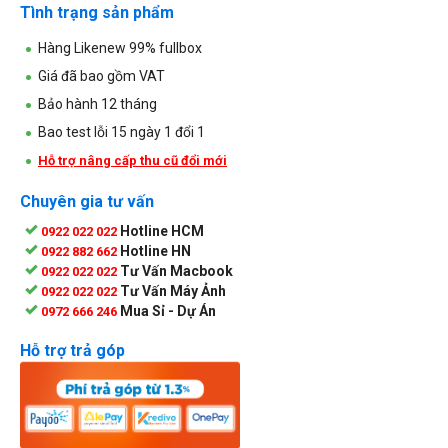
Tình trạng sản phẩm
Hàng Likenew 99% fullbox
Giá đã bao gồm VAT
Bảo hành 12 tháng
Bao test lỗi 15 ngày 1 đổi 1
Hỗ trợ nâng cấp thu cũ đổi mới
Chuyên gia tư vấn
Hotline HCM
0922 022 022
Hotline HN
0922 882 662
Tư Vấn Macbook
0922 022 022
Tư Vấn Máy Ảnh
0922 022 022
Mua Sỉ - Dự Án
0972 666 246
Hỗ trợ trả góp