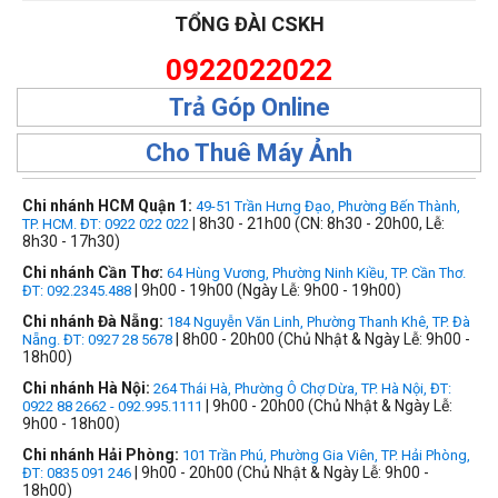
TỔNG ĐÀI CSKH
0922022022
Trả Góp Online
Cho Thuê Máy Ảnh
Chi nhánh HCM Quận 1:
49-51 Trần Hưng Đạo, Phường Bến Thành,
| 8h30 - 21h00 (CN: 8h30 - 20h00, Lễ:
TP. HCM. ĐT: 0922 022 022
8h30 - 17h30)
Chi nhánh Cần Thơ:
64 Hùng Vương, Phường Ninh Kiều, TP. Cần Thơ.
| 9h00 - 19h00 (Ngày Lễ: 9h00 - 19h00)
ĐT: 092.2345.488
Chi nhánh Đà Nẵng:
184 Nguyễn Văn Linh, Phường Thanh Khê, TP. Đà
| 8h00 - 20h00 (Chủ Nhật & Ngày Lễ: 9h00 -
Nẵng. ĐT: 0927 28 5678
18h00)
Chi nhánh Hà Nội:
264 Thái Hà, Phường Ô Chợ Dừa, TP. Hà Nội, ĐT:
| 9h00 - 20h00 (Chủ Nhật & Ngày Lễ:
0922 88 2662 - 092.995.1111
9h00 - 18h00)
Chi nhánh Hải Phòng:
101 Trần Phú, Phường Gia Viên, TP. Hải Phòng,
| 9h00 - 20h00 (Chủ Nhật & Ngày Lễ: 9h00 -
ĐT: 0835 091 246
18h00)