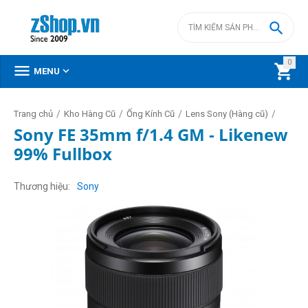

0



MENU
/
/
/
/
Trang chủ
Kho Hàng Cũ
Ống Kính Cũ
Lens Sony (Hàng cũ)
Sony FE 35mm f/1.4 GM - Likenew
99% Fullbox
Thương hiệu
Sony