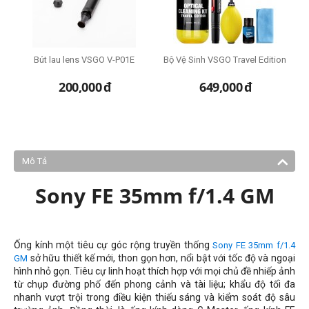
i
Bút lau lens VSGO V-P01E
Bộ Vệ Sinh VSGO Travel Edition
T
200,000
đ
649,000
đ
Mô Tả
Sony FE 35mm f/1.4 GM
Ống kính một tiêu cự góc rộng truyền thống
Sony FE 35mm f/1.4
sở hữu thiết kế mới, thon gọn hơn, nổi bật với tốc độ và ngoại
GM
hình nhỏ gọn. Tiêu cự linh hoạt thích hợp với mọi chủ đề nhiếp ảnh
từ chụp đường phố đến phong cảnh và tài liệu; khẩu độ tối đa
nhanh vượt trội trong điều kiện thiếu sáng và kiểm soát độ sâu