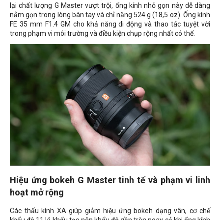
lại chất lượng G Master vượt trội, ống kính nhỏ gọn này dễ dàng
nằm gọn trong lòng bàn tay và chỉ nặng 524 g (18,5 oz). Ống kính
FE 35 mm F1.4 GM cho khả năng di động và thao tác tuyệt vời
trong phạm vi môi trường và điều kiện chụp rộng nhất có thể.
Hiệu ứng bokeh G Master tinh tế và phạm vi linh
hoạt mở rộng
Các thấu kính XA giúp giảm hiệu ứng bokeh dạng vân, cơ chế
khẩu độ 11 lá khẩu tạo nên khẩu độ gần tròn ngay cả khi ống kính