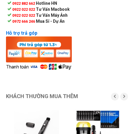
Hotline HN
0922 882 662
Tư Vấn Macbook
0922 022 022
Tư Vấn Máy Ảnh
0922 022 022
Mua Sỉ - Dự Án
0972 666 246
Hỗ trợ trả góp
KHÁCH THƯỜNG MUA THÊM


G
2