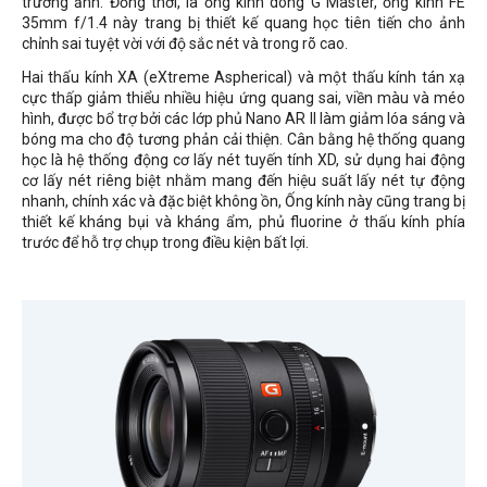
trường ảnh. Đồng thời, là ống kính dòng G Master, ống kính FE
35mm f/1.4 này trang bị thiết kế quang học tiên tiến cho ảnh
chỉnh sai tuyệt vời với độ sắc nét và trong rõ cao.
Hai thấu kính XA (eXtreme Aspherical) và một thấu kính tán xạ
cực thấp giảm thiểu nhiều hiệu ứng quang sai, viền màu và méo
hình, được bổ trợ bởi các lớp phủ Nano AR II làm giảm lóa sáng và
bóng ma cho độ tương phản cải thiện. Cân bằng hệ thống quang
học là hệ thống động cơ lấy nét tuyến tính XD, sử dụng hai động
cơ lấy nét riêng biệt nhằm mang đến hiệu suất lấy nét tự động
nhanh, chính xác và đặc biệt không ồn, Ống kính này cũng trang bị
thiết kế kháng bụi và kháng ẩm, phủ fluorine ở thấu kính phía
trước để hỗ trợ chụp trong điều kiện bất lợi.