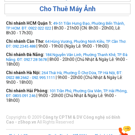
Cho Thuê Máy Ảnh
Chi nhánh HCM Quận 1:
49-51 Trần Hưng Đạo, Phường Bến Thành,
| 8h30 - 21h00 (CN: 8h30 - 20h00, Lễ:
TP. HCM. ĐT: 0922 022 022
8h30 - 17h30)
Chi nhánh Cần Thơ:
64 Hùng Vương, Phường Ninh Kiều, TP. Cần Thơ.
| 9h00 - 19h00 (Ngày Lễ: 9h00 - 19h00)
ĐT: 092.2345.488
Chi nhánh Đà Nẵng:
184 Nguyễn Văn Linh, Phường Thanh Khê, TP. Đà
| 8h00 - 20h00 (Chủ Nhật & Ngày Lễ: 9h00 -
Nẵng. ĐT: 0927 28 5678
18h00)
Chi nhánh Hà Nội:
264 Thái Hà, Phường Ô Chợ Dừa, TP. Hà Nội, ĐT:
| 9h00 - 20h00 (Chủ Nhật & Ngày Lễ:
0922 88 2662 - 092.995.1111
9h00 - 18h00)
Chi nhánh Hải Phòng:
101 Trần Phú, Phường Gia Viên, TP. Hải Phòng,
| 9h00 - 20h00 (Chủ Nhật & Ngày Lễ: 9h00 -
ĐT: 0835 091 246
18h00)
Copyrights
©
2009
Công ty CPTM & DV Công nghệ số Đỉnh
Cao - zShop.vn
All Rights Reserved