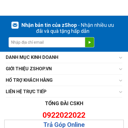
Nhận bản tin của zShop
- Nhận nhiều ưu
đãi và quà tặng hấp dẫn
DANH MỤC KINH DOANH
GIỚI THIỆU ZSHOP.VN
HỔ TRỢ KHÁCH HÀNG
LIÊN HỆ TRỰC TIẾP
TỔNG ĐÀI CSKH
0922022022
Trả Góp Online