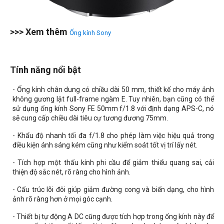
>>> Xem thêm
Ống kính Sony
Tính năng nổi bật
- Ống kính chân dung có chiều dài 50 mm, thiết kế cho máy ảnh
không gương lật full-frame ngàm E. Tuy nhiên, bạn cũng có thể
sử dụng ống kính Sony FE 50mm f/1.8 với định dạng APS-C, nó
sẽ cung cấp chiều dài tiêu cự tương đương 75mm.
- Khẩu độ nhanh tối đa f/1.8 cho phép làm việc hiệu quả trong
điều kiện ánh sáng kém cũng như kiểm soát tốt vị trí lấy nét.
- Tích hợp một thấu kính phi cầu để giảm thiểu quang sai, cải
thiện độ sắc nét, rõ ràng cho hình ảnh.
- Cấu trúc lõi đôi giúp giảm đường cong và biến dạng, cho hình
ảnh rõ ràng hơn ở mọi góc cạnh.
- Thiết bị tự động A DC cũng được tích hợp trong ống kính này để