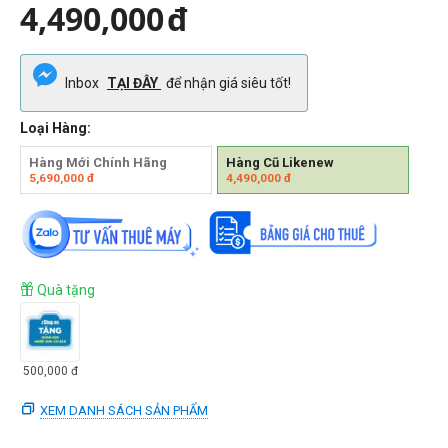
4,490,000
đ
Inbox
TẠI ĐÂY
để nhận giá siêu tốt!
Loại Hàng:
Hàng Mới Chính Hãng
Hàng Cũ Likenew
5,690,000
đ
4,490,000
đ
Quà tặng
500,000
đ
XEM DANH SÁCH SẢN PHẨM