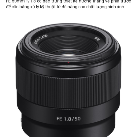
FE 50mm f/1.8 có đặc trưng thiết kế hướng thẳng về phía trước
để cân bằng xử lý kỹ thuật từ đó nâng cao chất lượng hình ảnh.