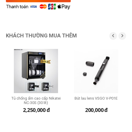
KHÁCH THƯỜNG MUA THÊM


Tủ chống ẩm cao cấp Nikatei
Bút lau lens VSGO V-P01E
B
NC-30S (30 lít)
2,250,000
đ
200,000
đ