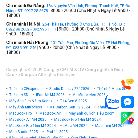
Chi nhánh Đà Nẵng:
184 Nguyễn Văn Linh, Phường Thanh Khê, TP. Đà
| 8h00 - 20h00 (Chủ Nhật & Ngày Lễ: 9h00 -
Nẵng. ĐT: 0927 28 5678
18h00)
Chi nhánh Hà Nội:
264 Thái Hà, Phường Ô Chợ Dừa, TP. Hà Nội, ĐT:
| 9h00 - 20h00 (Chủ Nhật & Ngày Lễ:
0922 88 2662 - 092.995.1111
9h00 - 18h00)
Chi nhánh Hải Phòng:
101 Trần Phú, Phường Gia Viên, TP. Hải Phòng,
| 9h00 - 20h00 (Chủ Nhật & Ngày Lễ: 9h00 -
ĐT: 0835 091 246
18h00)
Copyrights
©
2009
Công ty CPTM & DV Công nghệ số Đỉnh
Cao - zShop.vn
All Rights Reserved
Thẻ nhớ CFexpress
Studio Display 27" 2026
Thẻ nhớ Micro SD
Thẻ nhớ SD
iPad Air M4 2026
MacBook Neo 2026
Máy ảnh film & film Kodak
T14 Gen 6 2025
Máy Ảnh Mirrorless
X1 Carbon Gen 12 2024
ThinkPad P
MacBook Pro
MacBook Air
Máy ảnh du lịch siêu zoom
MacBook Air M4 2025
MacBook Pro 14in M4 2024
MacBook Pro 16in M4 2024
iMac M4 2024
Mac mini M4 2024
Mac Studio 2025
iPad 11 2025