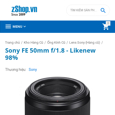

0



MENU
/
/
/
/
Trang chủ
Kho Hàng Cũ
Ống Kính Cũ
Lens Sony (Hàng cũ)
Sony FE 50mm f/1.8 - Likenew
98%
Thương hiệu
Sony