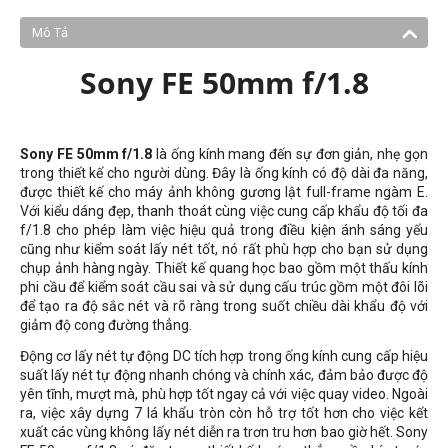
Mô Tả
Sony FE 50mm f/1.8
Sony FE 50mm f/1.8
là ống kính mang đến sự đơn giản, nhẹ gọn
trong thiết kế cho người dùng. Đây là ống kính có độ dài đa năng,
được thiết kế cho máy ảnh không gương lật full-frame ngàm E.
Với kiểu dáng đẹp, thanh thoát cùng việc cung cấp khẩu độ tối đa
f/1.8 cho phép làm việc hiệu quả trong điều kiện ánh sáng yếu
cũng như kiểm soát lấy nét tốt, nó rất phù hợp cho bạn sử dụng
chụp ảnh hàng ngày. Thiết kế quang học bao gồm một thấu kính
phi cầu để kiểm soát cầu sai và sử dụng cấu trúc gồm một đôi lõi
để tạo ra độ sắc nét và rõ ràng trong suốt chiều dài khẩu độ với
giảm độ cong đường thẳng.
Động cơ lấy nét tự động DC tích hợp trong ống kính cung cấp hiệu
suất lấy nét tự động nhanh chóng và chính xác, đảm bảo được độ
yên tĩnh, mượt mà, phù hợp tốt ngay cả với việc quay video. Ngoài
ra, việc xây dựng 7 lá khẩu tròn còn hỗ trợ tốt hơn cho việc kết
xuất các vùng không lấy nét diễn ra trơn tru hơn bao giờ hết. Sony