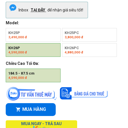
Inbox
TẠI ĐÂY
để nhận giá siêu tốt!
Model:
KH25P
KH25PC
3,490,000
đ
3,800,000
đ
KH26P
KH26PC
4,590,000
đ
4,880,000
đ
Chiều Cao Tối Đa:
184.5 - 87.5 cm
4,590,000
đ
MUA HÀNG
MUA NGAY - TRẢ SAU