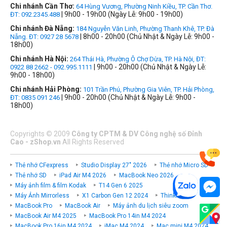
Chi nhánh Cần Thơ:
64 Hùng Vương, Phường Ninh Kiều, TP. Cần Thơ.
| 9h00 - 19h00 (Ngày Lễ: 9h00 - 19h00)
ĐT: 092.2345.488
Chi nhánh Đà Nẵng:
184 Nguyễn Văn Linh, Phường Thanh Khê, TP. Đà
| 8h00 - 20h00 (Chủ Nhật & Ngày Lễ: 9h00 -
Nẵng. ĐT: 0927 28 5678
18h00)
Chi nhánh Hà Nội:
264 Thái Hà, Phường Ô Chợ Dừa, TP. Hà Nội, ĐT:
| 9h00 - 20h00 (Chủ Nhật & Ngày Lễ:
0922 88 2662 - 092.995.1111
9h00 - 18h00)
Chi nhánh Hải Phòng:
101 Trần Phú, Phường Gia Viên, TP. Hải Phòng,
| 9h00 - 20h00 (Chủ Nhật & Ngày Lễ: 9h00 -
ĐT: 0835 091 246
18h00)
Copyrights
©
2009
Công ty CPTM & DV Công nghệ số Đỉnh
Cao - zShop.vn
All Rights Reserved
Thẻ nhớ CFexpress
Studio Display 27" 2026
Thẻ nhớ Micro SD
Thẻ nhớ SD
iPad Air M4 2026
MacBook Neo 2026
Máy ảnh film & film Kodak
T14 Gen 6 2025
Máy Ảnh Mirrorless
X1 Carbon Gen 12 2024
ThinkPad P
MacBook Pro
MacBook Air
Máy ảnh du lịch siêu zoom
MacBook Air M4 2025
MacBook Pro 14in M4 2024
MacBook Pro 16in M4 2024
iMac M4 2024
Mac mini M4 2024