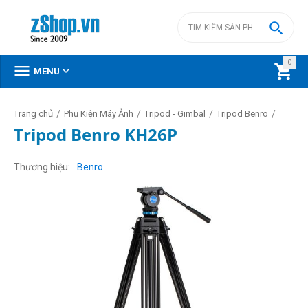

0



MENU
/
/
/
/
Trang chủ
Phụ Kiện Máy Ảnh
Tripod - Gimbal
Tripod Benro
Tripod Benro KH26P
Thương hiệu
Benro