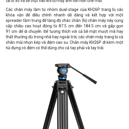
tải lò xo và sẽ thụt vào khi bị máy ảnh lớn hơn che mất.
Các chân máy làm từ nhôm dual-stage của KH26P trang bị các
khóa vặn để điều chỉnh nhanh dễ dàng và kết hợp với một
spreader tầm trung để tăng độ chắc chắn. Bộ chân máy này cung
cấp chiều cao hoạt động từ
87.5 cm
đến
184.5 cm
và gấp gọn
91
cm để di chuyển. Để tương thích với cả bề mặt mượt mà hay
thất thường dù trong nhà hay ngoài trời, các chân máy trang bị cả
chân mũi nhọn kép và đệm cao su. Chân máy KH26P đi kèm một
túi đựng có đệm có thể dùng cho cả tay phải và tay trái.